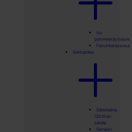
Iso
pahvinkeräysvaunu
Pahvinkeräysvaun
Säkinpidike
Säkkiteline
125 litran
säkille
Seinään