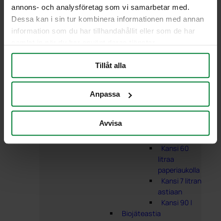
säiliölle
annons- och analysföretag som vi samarbetar med.
Kansi 21/29
Dessa kan i sin tur kombinera informationen med annan
litran
information som du har tillhandahållit eller som de har
säiliölle
samlat in när du har använt deras tjänster.
Kansi 42
litran
Tillåt alla
säiliölle
Kansi 60
litraa
Anpassa
Kansi 60
litraa
Avvisa
kahdella
täyttöaukolla
Kansi 60
litraa
paperiaukolla
Kansi 7 litran
astiaan
Kansi 90 l
Biojäteastia