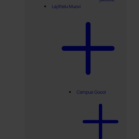
Lajittelu Muovi
Campus Goool