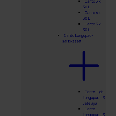
Canto 3 x
30 L
Canto 4 x
30 L
Canto 5 x
30 L
Canto Longopac-
säkkikasetti
Canto High
Longopac – 3
Jätelajia
Canto
Longopac – 3