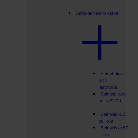
Astioiden seinäkiskot
Seinäteline
3×21 L
laatikoille
Seinäkaiteet
säiliö 21/29
L
Seinäkisko 3
säiliölle
Seinäkisko 60
litran