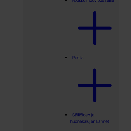
Koukku muovipusseille
Pestä
Säiliöiden ja
huonekalujen kannet