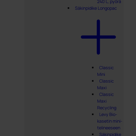
240 L, pyörä
Säkinpidike Longopac
Classic
Mini
Classic
Maxi
Classic
Maxi
Recycling
Levy Bio-
kasetin mini-
telineeseen
Säkinpidike