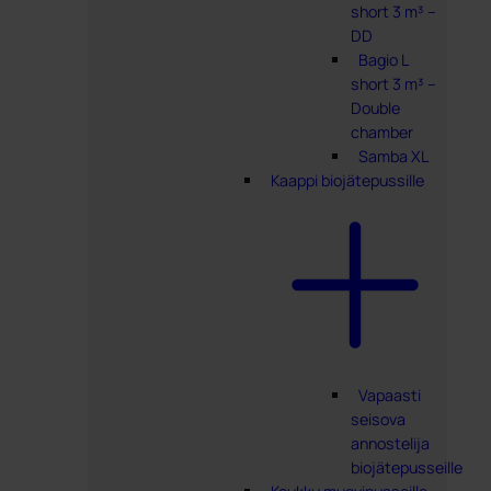
short 3 m³ –
DD
Bagio L
short 3 m³ –
Double
chamber
Samba XL
Kaappi biojätepussille
Vapaasti
seisova
annostelija
biojätepusseille