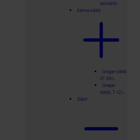
astioihin
Kahva säiliö
Grepe-säiliö
21-29 L
Grepe-
säiliö, 7-12 L
Säkit