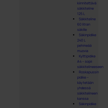
kiinnitettävä
säkkiteline
125 L
Säkkiteline
60 litran
säkille
Säkinpidike
240 L
pehmeää
muovia
Kylttipidike
A4 – sopii
säkkitelineeseen
Roskapussin
pidike –
käytetään
yhdessä
säkkitelineen
kanssa
Säkinpidike