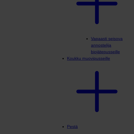
Vapaasti seisova
annostelija
biojätepusseille
Koukku muovipusseille
Pestä