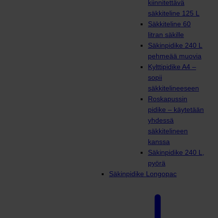
kiinnitettävä
säkkiteline 125 L
Säkkiteline 60
litran säkille
Säkinpidike 240 L
pehmeää muovia
Kylttipidike A4 –
sopii
säkkitelineeseen
Roskapussin
pidike – käytetään
yhdessä
säkkitelineen
kanssa
Säkinpidike 240 L,
pyörä
Säkinpidike Longopac