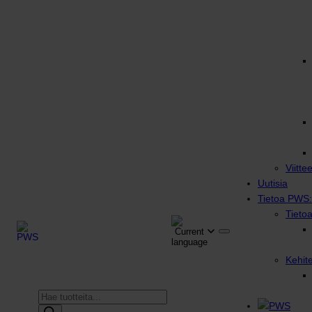
Viitte
Uutisia
Tietoa PWS:
Tieto
Kehit
Products
search