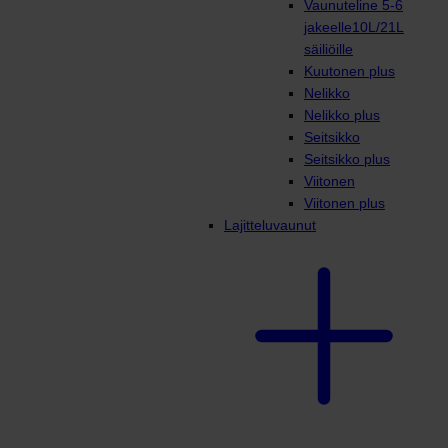
Vaunuteline 5-6
jakeelle10L/21L
säiliöille
Kuutonen plus
Nelikko
Nelikko plus
Seitsikko
Seitsikko plus
Viitonen
Viitonen plus
Lajitteluvaunut