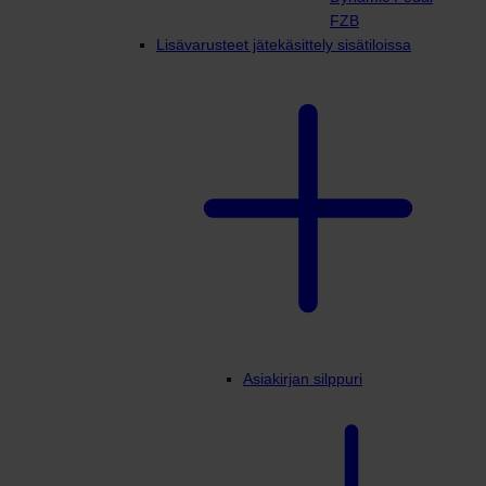
FZB
Lisävarusteet jätekäsittely sisätiloissa
Asiakirjan silppuri