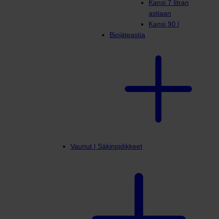
Kansi 7 litran
astiaan
Kansi 90 l
Biojäteastia
Vaunut | Säkinpidikkeet