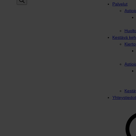
Palvelut
Astioi
Huolto
Kestävä keh
Kiert
Astioi
Kestä
Yhteystiedot