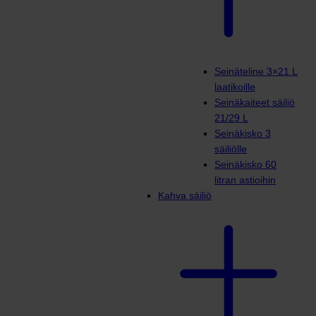
Seinäteline 3×21 L
laatikoille
Seinäkaiteet säiliö
21/29 L
Seinäkisko 3
säiliölle
Seinäkisko 60
litran astioihin
Kahva säiliö