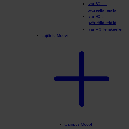
Ivar 60 L –
pyöreällä reiällä
Ivar 90 L –
pyöreällä reiällä
Ivar – 3:lle jakeelle
Lajittelu Muovi
Campus Goool