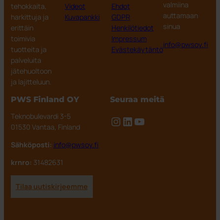
valmiina
tehokkaita,
Videot
Ehdot
auttamaan
harkittuja ja
Kuvapankki
GDPR
sinua
erittäin
Henkilötiedot
toimivia
Impressum
info@pwsoy.fi
tuotteita ja
Evästekäytäntö
palveluita
jätehuoltoon
ja lajitteluun.
PWS Finland OY
Seuraa meitä
Teknobulevardi 3-5
Instagram
LinkedIn
YouTube
01530 Vantaa, Finland
Sähköposti:
info@pwsoy.fi
krnro:
31482631
Tilaa uutiskirjeemme