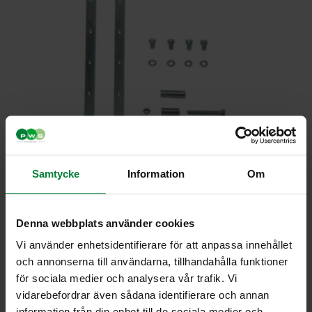
Samtycke
Information
Om
Denna webbplats använder cookies
Vi använder enhetsidentifierare för att anpassa innehållet
och annonserna till användarna, tillhandahålla funktioner
Pidennys
för sociala medier och analysera vår trafik. Vi
selkäkiinnike H1
vidarebefordrar även sådana identifierare och annan
information från din enhet till de sociala medier och