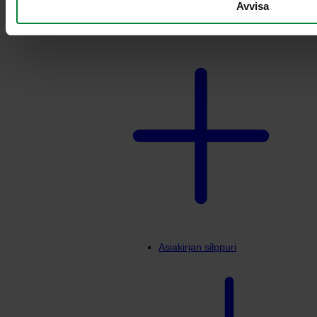
Avvisa
FZB
Lisävarusteet jätekäsittely sisätiloissa
Asiakirjan silppuri