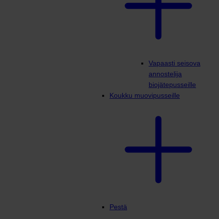
Vapaasti seisova
annostelija
biojätepusseille
Koukku muovipusseille
Pestä