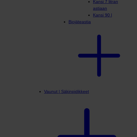
Kansi 7 litran
astiaan
Kansi 90 l
Biojäteastia
Vaunut | Säkinpidikkeet