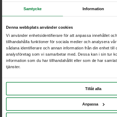
Samtycke
Information
Denna webbplats använder cookies
Vi använder enhetsidentifierare för att anpassa innehållet oc
Classic Mini
tillhandahålla funktioner för sociala medier och analysera vår
Classic Maxi
Classic Maxi
sådana identifierare och annan information från din enhet til
Recycling
analysföretag som vi samarbetar med. Dessa kan i sin tur 
Levy Bio-kasetin
information som du har tillhandahållit eller som de har samla
mini-telineeseen
tjänster.
Säkinpidike Midi
Dynamic FZB
Säkinpidike Midi
Dynamic Pedal
Tillåt alla
FZB
Säkinpidike Mini
Anpassa
Dynamic FZB
Säkinpidike Mini
Dynamic Pedal