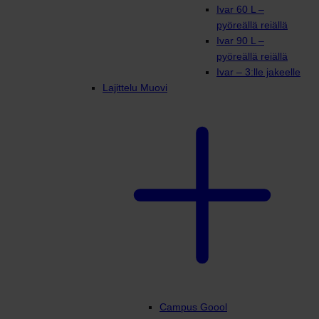
Ivar 60 L –
pyöreällä reiällä
Ivar 90 L –
pyöreällä reiällä
Ivar – 3:lle jakeelle
Lajittelu Muovi
Campus Goool