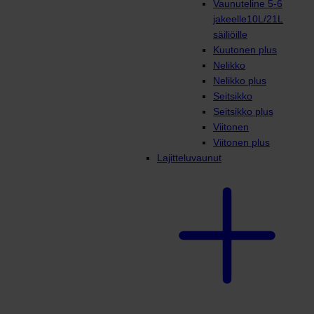
Vaunuteline 5-6
jakeelle10L/21L
säiliöille
Kuutonen plus
Nelikko
Nelikko plus
Seitsikko
Seitsikko plus
Viitonen
Viitonen plus
Lajitteluvaunut