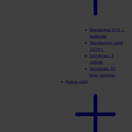
Seinäteline 3×21 L
laatikoille
Seinäkaiteet säiliö
21/29 L
Seinäkisko 3
säiliölle
Seinäkisko 60
litran astioihin
Kahva säiliö