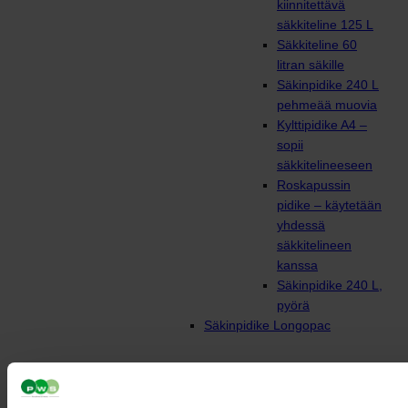
kiinnitettävä
säkkiteline 125 L
Säkkiteline 60
litran säkille
Säkinpidike 240 L
pehmeää muovia
Kylttipidike A4 –
sopii
säkkitelineeseen
Roskapussin
pidike – käytetään
yhdessä
säkkitelineen
kanssa
Säkinpidike 240 L,
pyörä
Säkinpidike Longopac