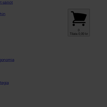
 säiliöt
ihin
0
Tilata
0,00
kr
ergonomia
tegia