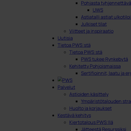
Pohjasta tyhjennettävät
UWS
Astiatalli astiat ulkotilo
Julkiset tilat
Viitteet ja inspiraatio
Uutisia
Tietoa PWS:stä
Tietoa PWS:stä
PWS tukee Rynkebytä
Kehitetty Pohjoismaissa
Sertifioinnit, laatu ja 
Palvelut
Astioiden käsittely
Ympäristötalouden stra
Huolto ja korjaukset
Kestävä kehitys
Kiertotalous PWS:llä
Jätteestä Resurssiksi