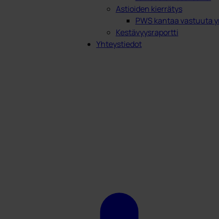
Astioiden kierrätys
PWS kantaa vastuuta y
Kestävyysraportti
Yhteystiedot