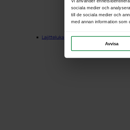
Vi använder enhetsidentifierar
sociala medier och analysera 
till de sociala medier och a
med annan information som du 
Lajittelukalusteet Puu
Avvisa