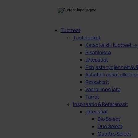
Tuotteet
Tuoteluokat
Products
Katso kaikki tuotteet →
search
Sisätiloissa
Jäteastiat
Pohjasta tyhjennettävät
Astiatalli astiat ulkotilo
Roskakorit
Vaarallinen jäte
Tarrat
Inspiraatio & Referenssit
Jäteastiat
Bio Select
Duo Select
Quattro Select