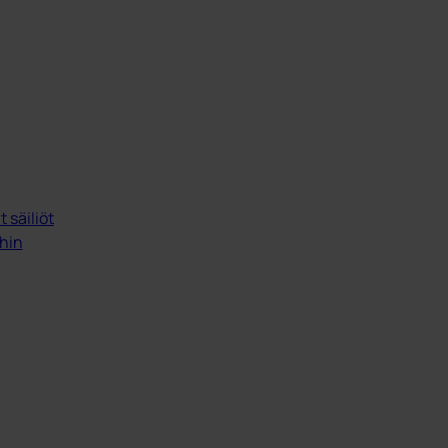
 säiliöt
ihin