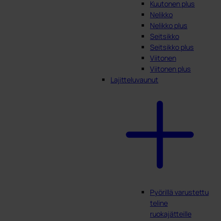
Kuutonen plus
Nelikko
Nelikko plus
Seitsikko
Seitsikko plus
Viitonen
Viitonen plus
Lajitteluvaunut
Pyörillä varustettu
teline
ruokajätteille