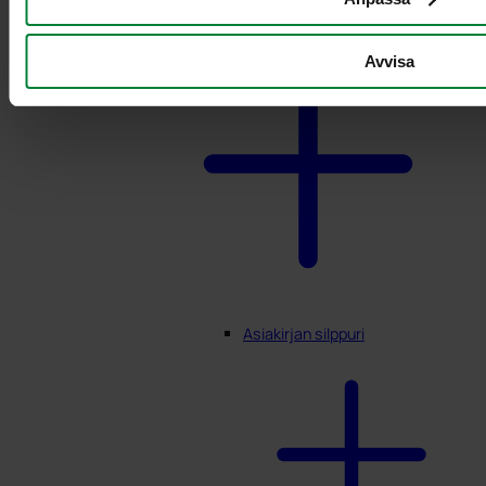
Avvisa
Asiakirjan silppuri