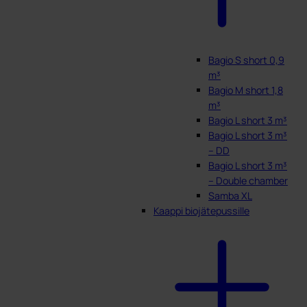
Bagio S short 0,9
m³
Bagio M short 1,8
m³
Bagio L short 3 m³
Bagio L short 3 m³
– DD
Bagio L short 3 m³
– Double chamber
Samba XL
Kaappi biojätepussille