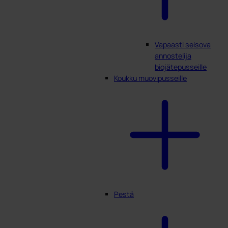
Vapaasti seisova
annostelija
biojätepusseille
Koukku muovipusseille
Pestä