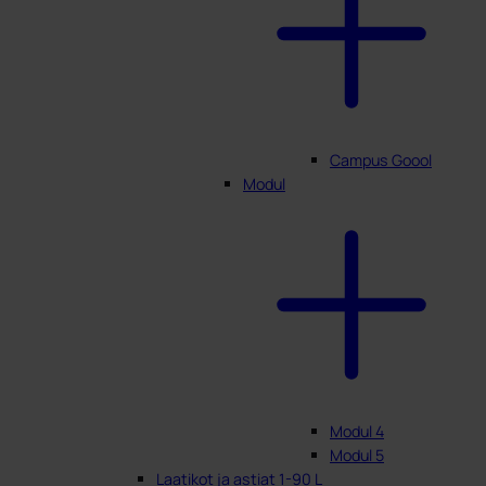
Campus Goool
Modul
Modul 4
Modul 5
Laatikot ja astiat 1-90 L