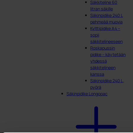
Säkkiteline 60
litran säkille
Säkinpidike 240 L
pehmeää muovia
Kylttipidike A4 –
sopii
säkkitelineeseen
Roskapussin
pidike – käytetään
yhdessä
säkkitelineen
kanssa
Säkinpidike 240 L,
pyörä
Säkinpidike Longopac