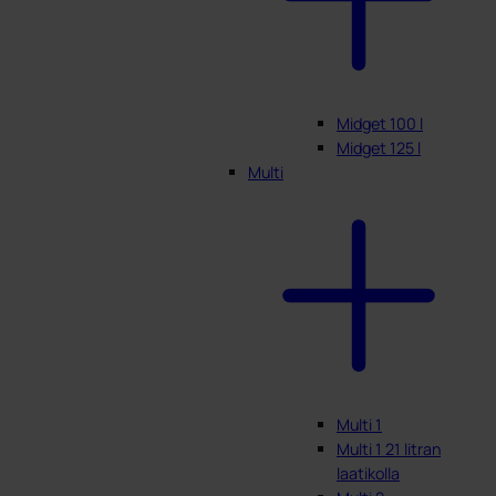
Midget 100 l
Midget 125 l
Multi
Multi 1
Multi 1 21 litran
laatikolla