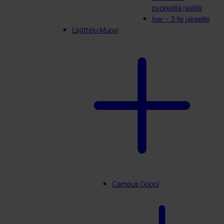
pyöreällä reiällä
Ivar – 3:lle jakeelle
Lajittelu Muovi
Campus Goool