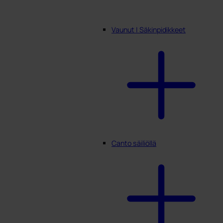
Vaunut | Säkinpidikkeet
Canto säiliöllä