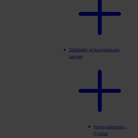
Säiliöiden ja huonekalujen
kannet
Kansi kalusteet –
Pyöreä