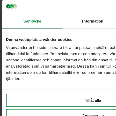
Samtycke
Information
Classic Mini
Classic Maxi
Classic Maxi
Denna webbplats använder cookies
Recycling
Levy Bio-kasetin
Vi använder enhetsidentifierare för att anpassa innehållet oc
mini-telineeseen
tillhandahålla funktioner för sociala medier och analysera vår
Säkinpidike Midi
sådana identifierare och annan information från din enhet til
Dynamic FZB
analysföretag som vi samarbetar med. Dessa kan i sin tur 
Säkinpidike Midi
information som du har tillhandahållit eller som de har samla
Dynamic Pedal
tjänster.
FZB
Säkinpidike Mini
Dynamic FZB
Säkinpidike Mini
Tillåt alla
Dynamic Pedal
FZB
Anpassa
Lisävarusteet jätekäsittely sisätiloissa