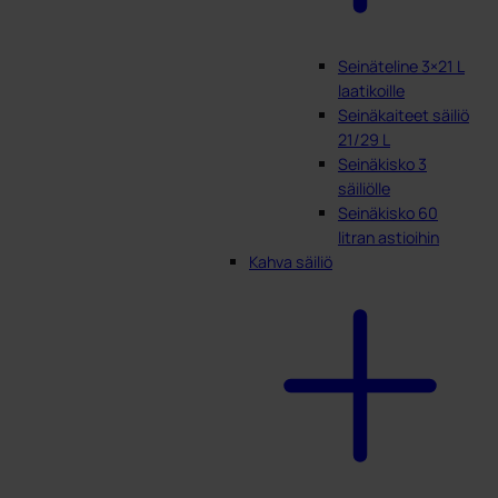
Seinäteline 3×21 L
laatikoille
Seinäkaiteet säiliö
21/29 L
Seinäkisko 3
säiliölle
Seinäkisko 60
litran astioihin
Kahva säiliö