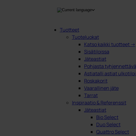
Tuotteet
Tuoteluokat
Products
Katso kaikki tuotteet →
search
Sisätiloissa
Jäteastiat
Pohjasta tyhjennettävät
Astiatalli astiat ulkotilo
Roskakorit
Vaarallinen jäte
Tarrat
Inspiraatio & Referenssit
Jäteastiat
Bio Select
Duo Select
Quattro Select