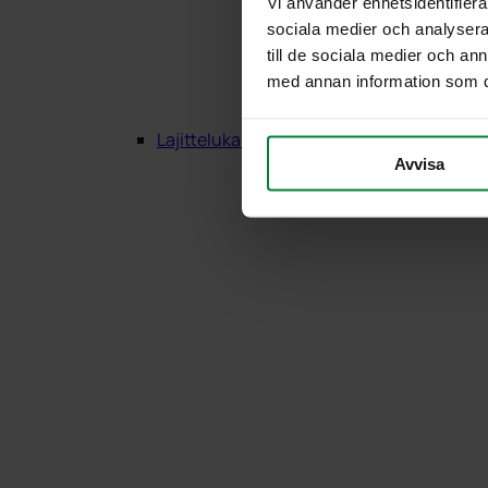
Vi använder enhetsidentifierar
sociala medier och analysera 
till de sociala medier och a
med annan information som du 
Lajittelukalusteet Puu
Avvisa