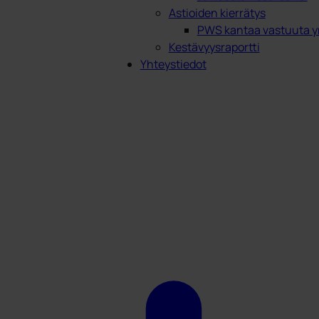
Astioiden kierrätys
PWS kantaa vastuuta y
Kestävyysraportti
Yhteystiedot