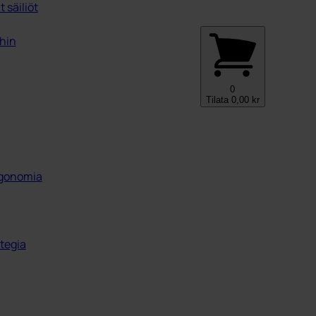
 säiliöt
ihin
0
Tilata
0,00
kr
ergonomia
tegia