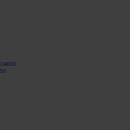
 säiliöt
ihin