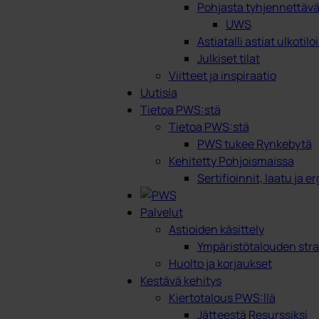
Pohjasta tyhjennettävät
UWS
Astiatalli astiat ulkotilo
Julkiset tilat
Viitteet ja inspiraatio
Uutisia
Tietoa PWS:stä
Tietoa PWS:stä
PWS tukee Rynkebytä
Kehitetty Pohjoismaissa
Sertifioinnit, laatu ja 
Palvelut
Astioiden käsittely
Ympäristötalouden stra
Huolto ja korjaukset
Kestävä kehitys
Kiertotalous PWS:llä
Jätteestä Resurssiksi