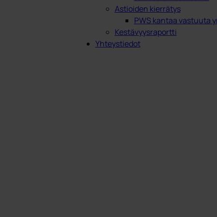
Astioiden kierrätys
PWS kantaa vastuuta y
Kestävyysraportti
Yhteystiedot