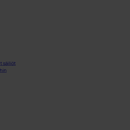
 säiliöt
ihin