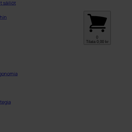
 säiliöt
ihin
0
Tilata
0,00
kr
ergonomia
tegia