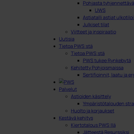
Pohjasta tyhjennettävät
UWS
Astiatalli astiat ulkotilo
Julkiset tilat
Viitteet ja inspiraatio
Uutisia
Tietoa PWS:stä
Tietoa PWS:stä
PWS tukee Rynkebytä
Kehitetty Pohjoismaissa
Sertifioinnit, laatu ja 
Palvelut
Astioiden käsittely
Ympäristötalouden stra
Huolto ja korjaukset
Kestävä kehitys
Kiertotalous PWS:llä
Jätteestä Resurssiksi