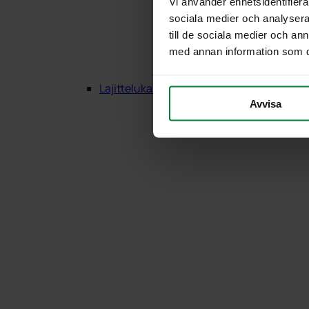
Vi använder enhetsidentifierar
sociala medier och analysera 
till de sociala medier och a
med annan information som du 
Lajittelukalusteet Puu
Avvisa