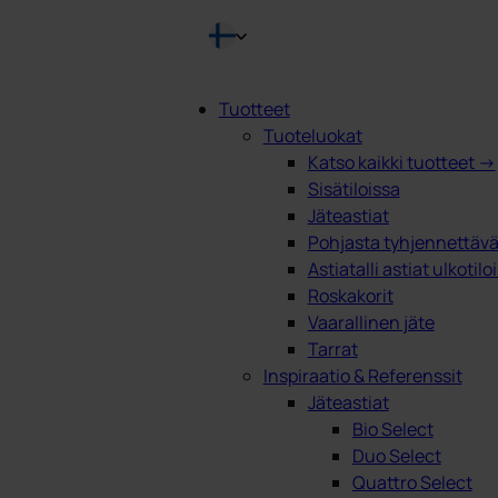
Tuotteet
Tuoteluokat
Products
Katso kaikki tuotteet →
search
Sisätiloissa
Jäteastiat
Pohjasta tyhjennettävät
Astiatalli astiat ulkotilo
Roskakorit
Vaarallinen jäte
Tarrat
Inspiraatio & Referenssit
Jäteastiat
Bio Select
Duo Select
Quattro Select