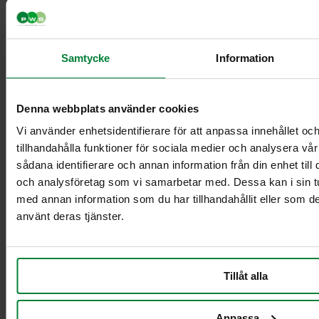
Iso pahvinkeräysvaunu
Pahvinkeräysvaunu
Samtycke
Information
Säkinpidike
Denna webbplats använder cookies
Vi använder enhetsidentifierare för att anpassa innehållet oc
tillhandahålla funktioner för sociala medier och analysera vår
sådana identifierare och annan information från din enhet til
och analysföretag som vi samarbetar med. Dessa kan i sin t
med annan information som du har tillhandahållit eller som de
använt deras tjänster.
Säkkiteline 125 litran
säkille
Tillåt alla
Seinään kiinnitettävä
säkkiteline 125 L
Säkkiteline 60 litran
Anpassa