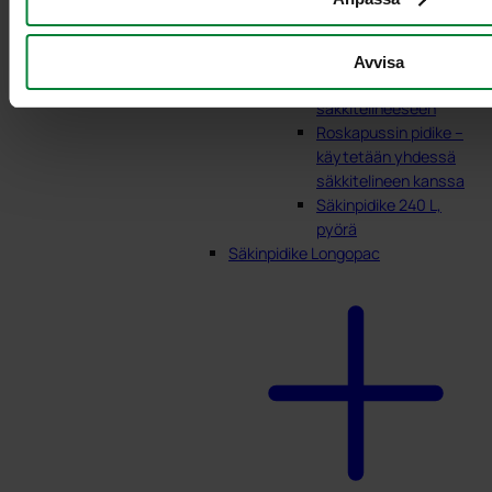
säkille
Säkinpidike 240 L
pehmeää muovia
Avvisa
Kylttipidike A4 – sopii
säkkitelineeseen
Roskapussin pidike –
käytetään yhdessä
säkkitelineen kanssa
Säkinpidike 240 L,
pyörä
Säkinpidike Longopac