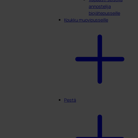
annostelija
biojätepusseille
Koukku muovipusseille
Pestä