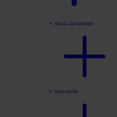
Vaunut | Säkinpidikkeet
Canto säiliöllä