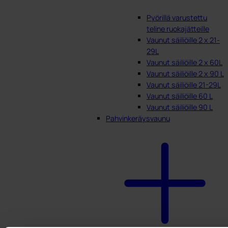
Pyörillä varustettu
teline ruokajätteille
Vaunut säiliöille 2 x 21-
29L
Vaunut säiliöille 2 x 60L
Vaunut säiliöille 2 x 90 L
Vaunut säiliöille 21-29L
Vaunut säiliöille 60 L
Vaunut säiliöille 90 L
Pahvinkeräysvaunu