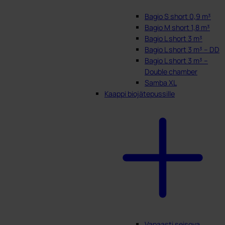
Bagio S short 0,9 m³
Bagio M short 1,8 m³
Bagio L short 3 m³
Bagio L short 3 m³ – DD
Bagio L short 3 m³ –
Double chamber
Samba XL
Kaappi biojätepussille
Vapaasti seisova