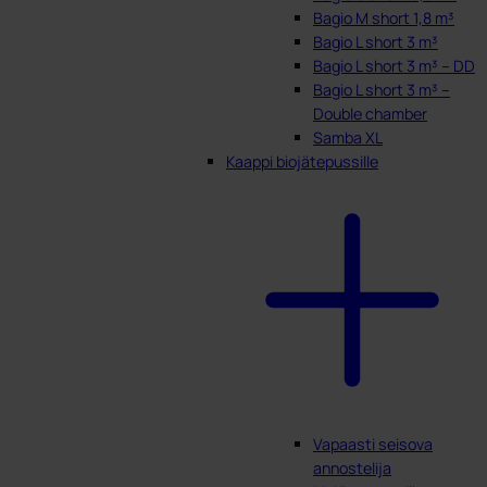
Bagio M short 1,8 m³
Bagio L short 3 m³
Bagio L short 3 m³ – DD
Bagio L short 3 m³ –
Double chamber
Samba XL
Kaappi biojätepussille
Vapaasti seisova
annostelija