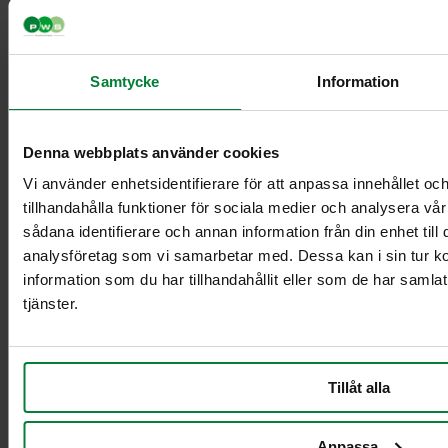
pehmeää muovia
Kylttipidike A4 – sopii
säkkitelineeseen
Samtycke
Information
Roskapussin pidike –
käytetään yhdessä
säkkitelineen kanssa
Säkinpidike 240 L,
Denna webbplats använder cookies
pyörä
Vi använder enhetsidentifierare för att anpassa innehållet oc
Säkinpidike Longopac
tillhandahålla funktioner för sociala medier och analysera vår
sådana identifierare och annan information från din enhet til
analysföretag som vi samarbetar med. Dessa kan i sin tur 
information som du har tillhandahållit eller som de har samla
tjänster.
Tillåt alla
Anpassa