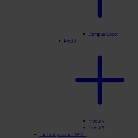
Campus Goool
Modul
Modul 4
Modul 5
Laatikot ja astiat 1-90 L