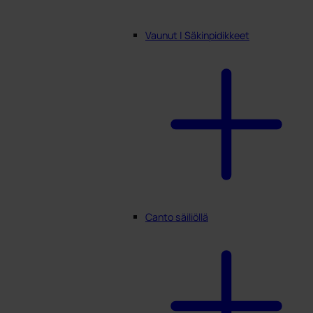
Vaunut | Säkinpidikkeet
Canto säiliöllä