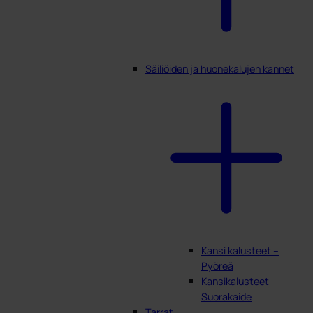
Säiliöiden ja huonekalujen kannet
Kansi kalusteet –
Pyöreä
Kansikalusteet –
Suorakaide
Tarrat