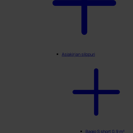
Asiakirjan silppuri
Bagio S short 0,9 m³