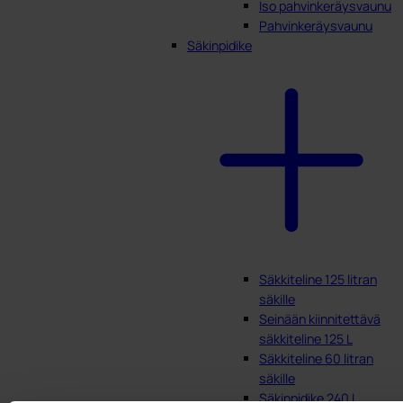
Iso pahvinkeräysvaunu
Pahvinkeräysvaunu
Säkinpidike
Säkkiteline 125 litran
säkille
Seinään kiinnitettävä
säkkiteline 125 L
Säkkiteline 60 litran
säkille
Säkinpidike 240 L