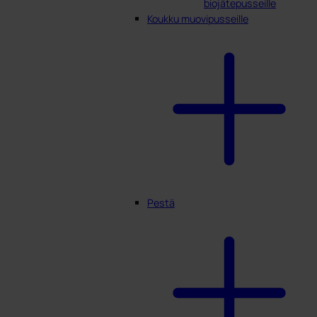
biojätepusseille
Koukku muovipusseille
Pestä