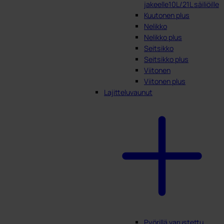
jakeelle10L/21L säiliöille
Kuutonen plus
Nelikko
Nelikko plus
Seitsikko
Seitsikko plus
Viitonen
Viitonen plus
Lajitteluvaunut
Pyörillä varustettu