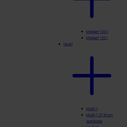
Midget 100 l
Midget 125 l
Multi
Multi 1
Multi 1 21 litran
laatikolla