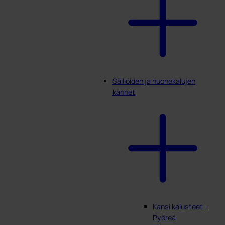
Säiliöiden ja huonekalujen
kannet
Kansi kalusteet –
Pyöreä