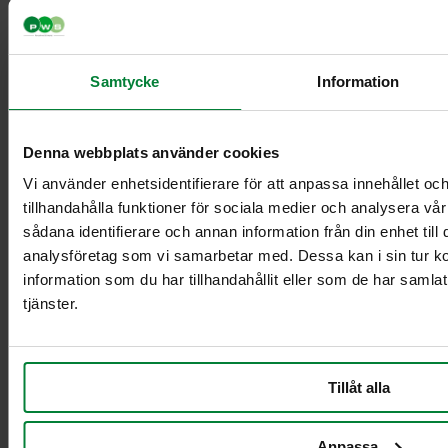
Samtycke
Information
Classic Mini
Classic Maxi
Classic Maxi
Denna webbplats använder cookies
Recycling
Levy Bio-kasetin
Vi använder enhetsidentifierare för att anpassa innehållet oc
mini-telineeseen
tillhandahålla funktioner för sociala medier och analysera vår
Säkinpidike Midi
sådana identifierare och annan information från din enhet til
Dynamic FZB
analysföretag som vi samarbetar med. Dessa kan i sin tur 
Säkinpidike Midi
information som du har tillhandahållit eller som de har samla
Dynamic Pedal
tjänster.
FZB
Säkinpidike Mini
Dynamic FZB
Säkinpidike Mini
Tillåt alla
Dynamic Pedal
FZB
Anpassa
Lisävarusteet jätekäsittely sisätiloissa