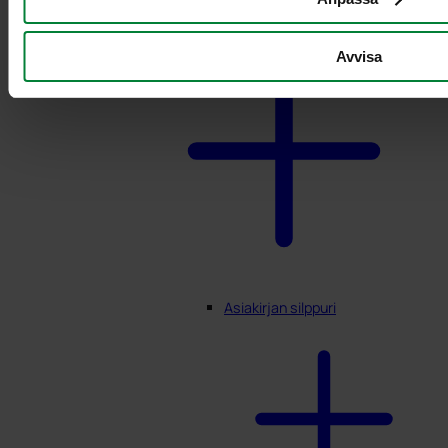
Avvisa
Asiakirjan silppuri