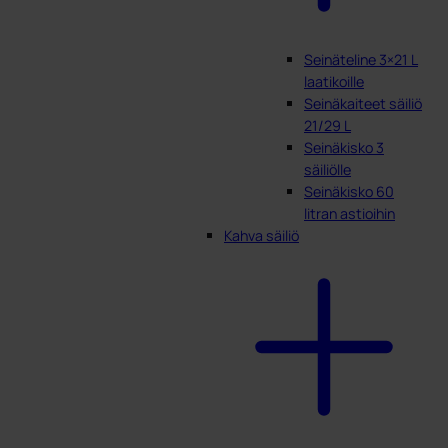
Seinäteline 3×21 L
laatikoille
Seinäkaiteet säiliö
21/29 L
Seinäkisko 3
säiliölle
Seinäkisko 60
litran astioihin
Kahva säiliö