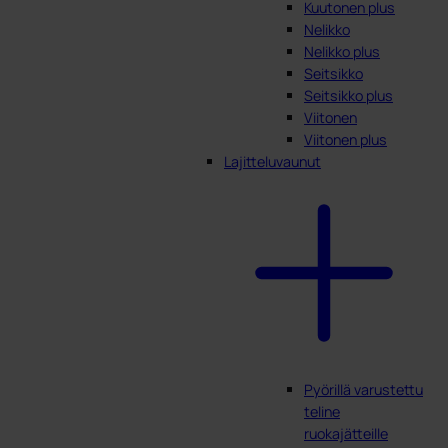
Kuutonen plus
Nelikko
Nelikko plus
Seitsikko
Seitsikko plus
Viitonen
Viitonen plus
Lajitteluvaunut
Pyörillä varustettu
teline
ruokajätteille