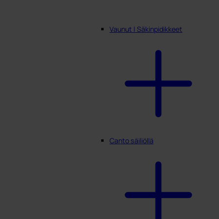
Vaunut | Säkinpidikkeet
Canto säiliöllä