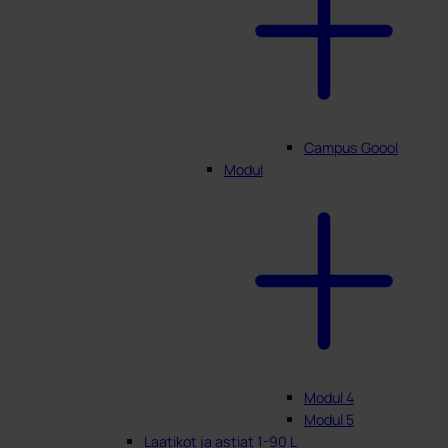
Campus Goool
Modul
Modul 4
Modul 5
Laatikot ja astiat 1-90 L