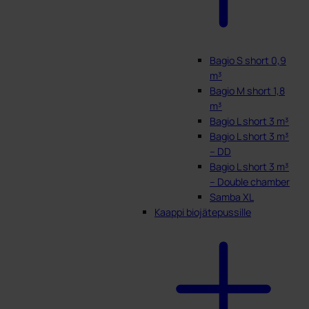
Bagio S short 0,9
m³
Bagio M short 1,8
m³
Bagio L short 3 m³
Bagio L short 3 m³
– DD
Bagio L short 3 m³
– Double chamber
Samba XL
Kaappi biojätepussille