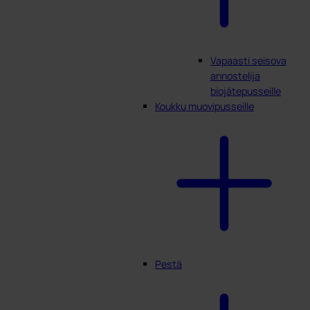
Vapaasti seisova
annostelija
biojätepusseille
Koukku muovipusseille
Pestä