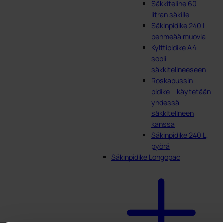
Säkkiteline 60
litran säkille
Säkinpidike 240 L
pehmeää muovia
Kylttipidike A4 –
sopii
säkkitelineeseen
Roskapussin
pidike – käytetään
yhdessä
säkkitelineen
kanssa
Säkinpidike 240 L,
pyörä
Säkinpidike Longopac