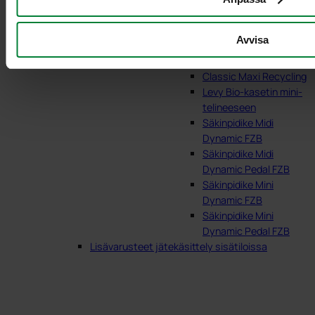
Avvisa
Classic Mini
Classic Maxi
Classic Maxi Recycling
Levy Bio-kasetin mini-
telineeseen
Säkinpidike Midi
Dynamic FZB
Säkinpidike Midi
Dynamic Pedal FZB
Säkinpidike Mini
Dynamic FZB
Säkinpidike Mini
Dynamic Pedal FZB
Lisävarusteet jätekäsittely sisätiloissa