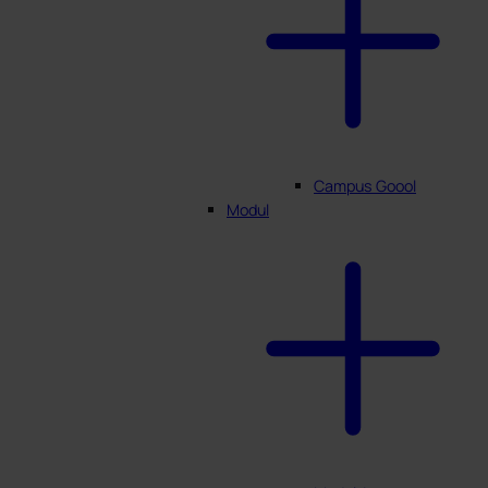
Campus Goool
Modul