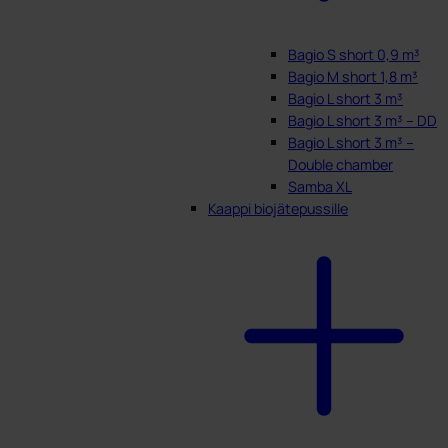
Bagio S short 0,9 m³
Bagio M short 1,8 m³
Bagio L short 3 m³
Bagio L short 3 m³ – DD
Bagio L short 3 m³ –
Double chamber
Samba XL
Kaappi biojätepussille