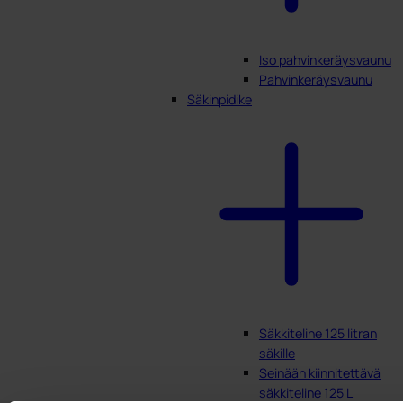
Iso pahvinkeräysvaunu
Pahvinkeräysvaunu
Säkinpidike
Säkkiteline 125 litran
säkille
Seinään kiinnitettävä
säkkiteline 125 L