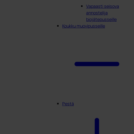
Vapaasti seisova
annostelija
biojätepusseille
Koukku muovipusseille
Pestä