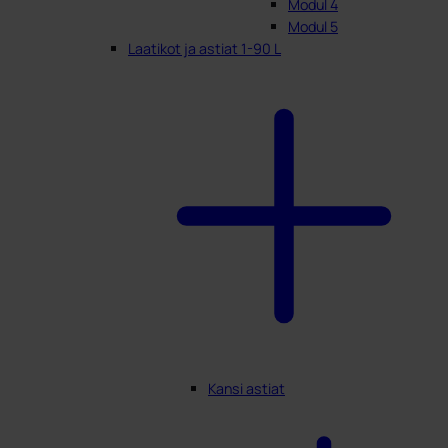
Modul 4
Modul 5
Laatikot ja astiat 1-90 L
Kansi astiat