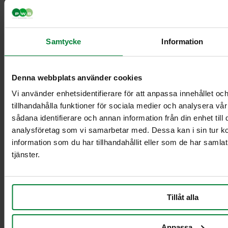
Säkkiteline 60 litran
säkille
Säkinpidike 240 L
pehmeää muovia
Samtycke
Information
Kylttipidike A4 – sopii
säkkitelineeseen
Roskapussin pidike –
Denna webbplats använder cookies
käytetään yhdessä
Vi använder enhetsidentifierare för att anpassa innehållet oc
säkkitelineen kanssa
tillhandahålla funktioner för sociala medier och analysera vår
Säkinpidike 240 L,
pyörä
sådana identifierare och annan information från din enhet til
Säkinpidike Longopac
analysföretag som vi samarbetar med. Dessa kan i sin tur 
information som du har tillhandahållit eller som de har samla
tjänster.
Tillåt alla
Anpassa