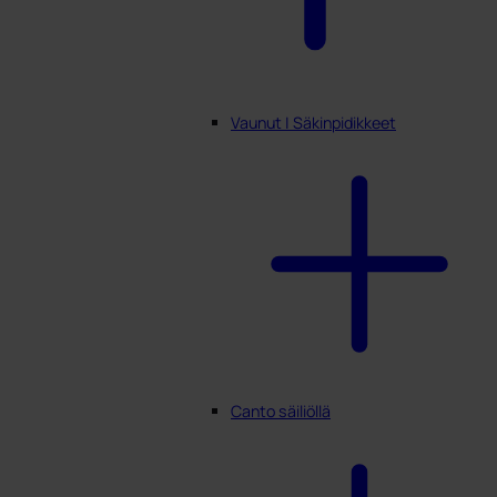
Vaunut | Säkinpidikkeet
Canto säiliöllä