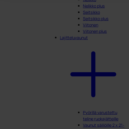
Nelikko plus
Seitsikko
Seitsikko plus
Viitonen
Viitonen plus
Lajitteluvaunut
Pyörillä varustettu
teline ruokajätteille
Vaunut säiliöille 2 x 21-