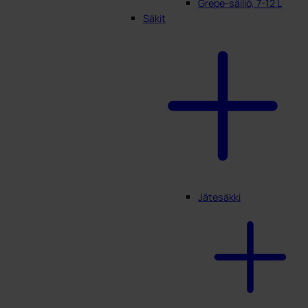
Grepe-säiliö, 7-12 L
Säkit
Jätesäkki