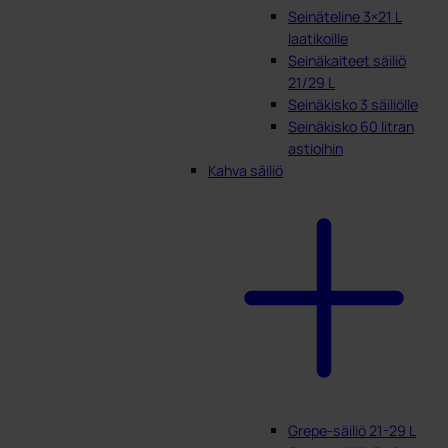
Seinäteline 3×21 L
laatikoille
Seinäkaiteet säiliö
21/29 L
Seinäkisko 3 säiliölle
Seinäkisko 60 litran
astioihin
Kahva säiliö
Grepe-säiliö 21-29 L