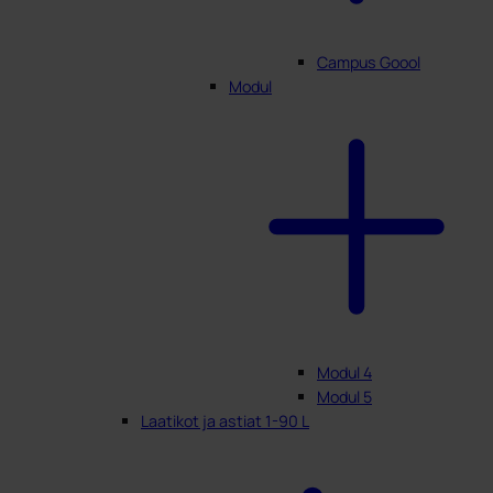
Campus Goool
Modul
Modul 4
Modul 5
Laatikot ja astiat 1-90 L