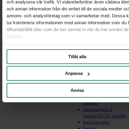
och analysera vår trafik. Vi vidarebefordrar även sådana ident
och annan information från din enhet till de sociala medier oc
Lajittelu vaunut
annons- och analysföretag som vi samarbetar med. Dessa ka
tur kombinera informationen med annan information som du 
tillhandahållit eller som de har samlat in när du har använt d
tjänster.
Tillåt alla
Anpassa
Avvisa
Vaunuteline 3-4
jakeelle 10L/21L
säiliöille
Vaunuteline 5-6
jakeelle10L/21L säiliöille
Kuutonen plus
Nelikko