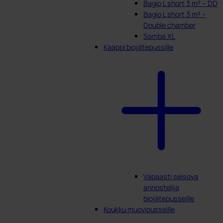
Bagio L short 3 m³ – DD
Bagio L short 3 m³ –
Double chamber
Samba XL
Kaappi biojätepussille
Vapaasti seisova
annostelija
biojätepusseille
Koukku muovipusseille