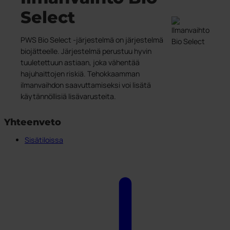
Kehitetty Pohjoismaissa
Jäteastiat
Pohjasta tyhjennettävät säiliöt
PWS tukee Rynkebytä
Bio Select
Select
Pohjasta tyhjennettävät säiliöt
Astiatalli astiat ulkotiloihin
Sertifioinnit, laatu ja ergonomia
Duo Select
UWS
Astiatalli astiat ulkotiloihin
Julkiset tilat
Quattro Select
Roskakorit
PWS Bio Select -järjestelmä on järjestelmä
Palvelut
biojätteelle. Järjestelmä perustuu hyvin
Vaarallinen jäte
Kestävä kehitys
Astioiden käsittely
tuuletettuun astiaan, joka vähentää
Tarrat
Yhteystiedot
Huolto ja korjaukset
Kiertotalous PWS:llä
Ympäristötalouden strategia
hajuhaittojen riskiä. Tehokkaamman
Astioiden kierrätys
Jätteestä Resurssiksi
ilmanvaihdon saavuttamiseksi voi lisätä
Kestävyysraportti
PWS kantaa vastuuta ympäristöstä
käytännöllisiä lisävarusteita.
Yhteenveto
Sisätiloissa