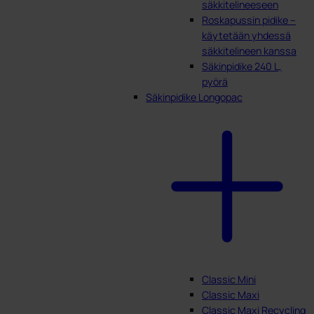
säkkitelineeseen
Roskapussin pidike –
käytetään yhdessä
säkkitelineen kanssa
Säkinpidike 240 L,
pyörä
Säkinpidike Longopac
Classic Mini
Classic Maxi
Classic Maxi Recycling