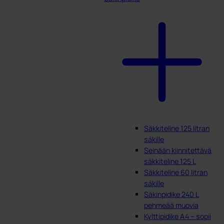
Säkkiteline 125 litran
säkille
Seinään kiinnitettävä
säkkiteline 125 L
Säkkiteline 60 litran
säkille
Säkinpidike 240 L
pehmeää muovia
Kylttipidike A4 – sopii