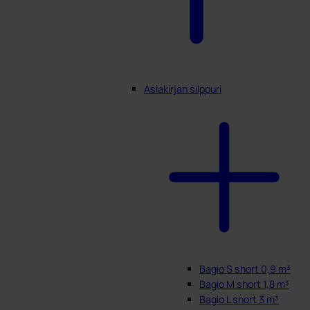
Asiakirjan silppuri
Bagio S short 0,9 m³
Bagio M short 1,8 m³
Bagio L short 3 m³