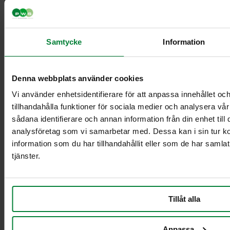
Samtycke
Information
Classic Mini
Classic Maxi
Classic Maxi
Denna webbplats använder cookies
Recycling
Levy Bio-kasetin
Vi använder enhetsidentifierare för att anpassa innehållet oc
mini-telineeseen
tillhandahålla funktioner för sociala medier och analysera vår
Säkinpidike Midi
sådana identifierare och annan information från din enhet til
Dynamic FZB
analysföretag som vi samarbetar med. Dessa kan i sin tur 
Säkinpidike Midi
information som du har tillhandahållit eller som de har samla
Dynamic Pedal
tjänster.
FZB
Säkinpidike Mini
Dynamic FZB
Säkinpidike Mini
Tillåt alla
Dynamic Pedal
FZB
Anpassa
Lisävarusteet jätekäsittely sisätiloissa