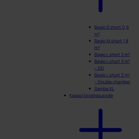
Bagio S short 0,9
m³
Bagio M short 1,8
m³
Bagio L short 3 m³
Bagio L short 3 m³
– DD
Bagio L short 3 m³
– Double chamber
Samba XL
Kaappi biojätepussille