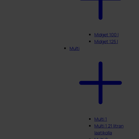
Midget 100 l
Midget 125 l
Multi
Multi 1
Multi 1 21 litran
laatikolla