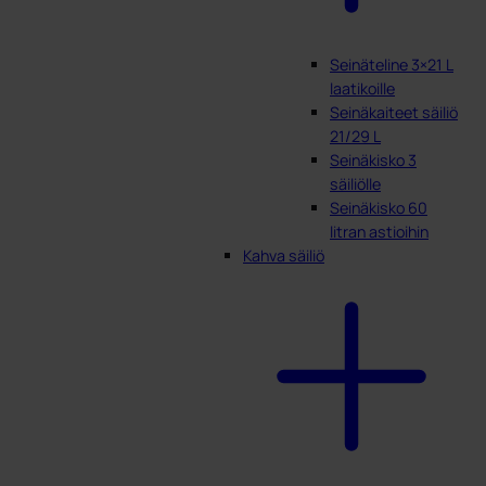
Seinäteline 3×21 L
laatikoille
Seinäkaiteet säiliö
21/29 L
Seinäkisko 3
säiliölle
Seinäkisko 60
litran astioihin
Kahva säiliö