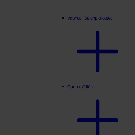
Vaunut | Säkinpidikkeet
Canto säiliöllä