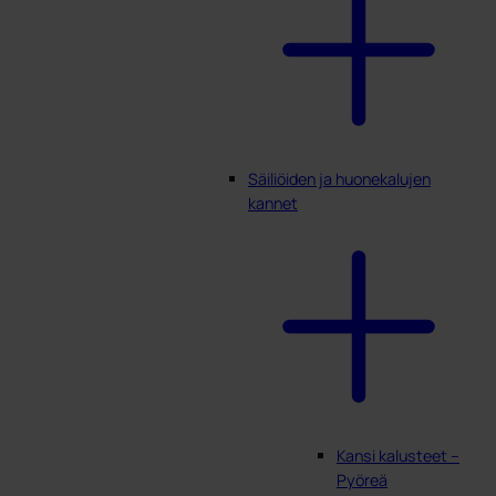
Säiliöiden ja huonekalujen
kannet
Kansi kalusteet –
Pyöreä