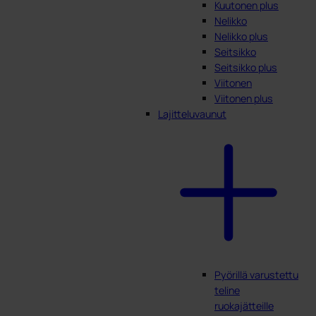
Kuutonen plus
Nelikko
Nelikko plus
Seitsikko
Seitsikko plus
Viitonen
Viitonen plus
Lajitteluvaunut
Pyörillä varustettu
teline
ruokajätteille