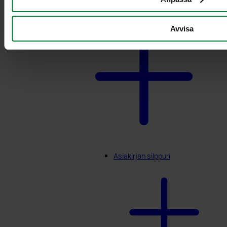
Avvisa
Asiakirjan silppuri