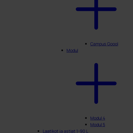
Campus Goool
Modul
Modul 4
Modul 5
Laatikot ja astiat 1-90 L