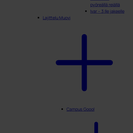
pyöreällä reiällä
Ivar – 3:lle jakeelle
Lajittelu Muovi
Campus Goool