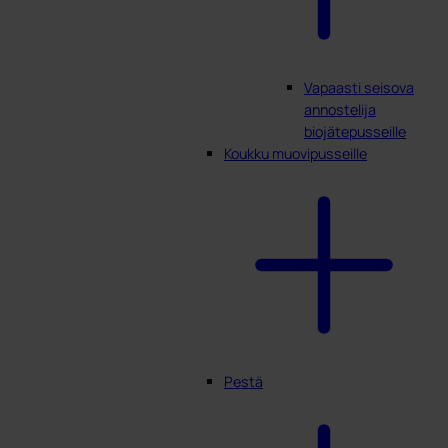
Vapaasti seisova
annostelija
biojätepusseille
Koukku muovipusseille
Pestä