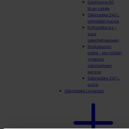
Säkkiteline 60
litran säkille
Säkinpidike 240 L
pehmeää muovia
Kylttipidike A4 –
sopii
säkkitelineeseen
Roskapussin
pidike – käytetään
yhdessä
säkkitelineen
kanssa
Säkinpidike 240 L,
pyörä
Säkinpidike Longopac