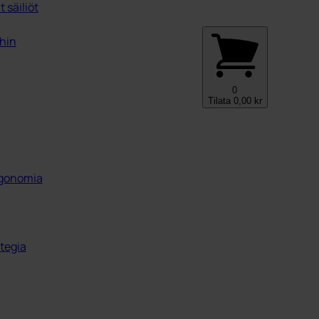
 säiliöt
ihin
0
Tilata
0,00
kr
ergonomia
tegia