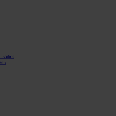
 säiliöt
ihin