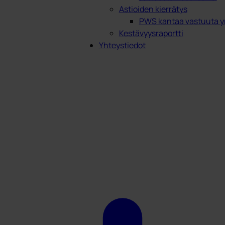
Astioiden kierrätys
PWS kantaa vastuuta y
Kestävyysraportti
Yhteystiedot