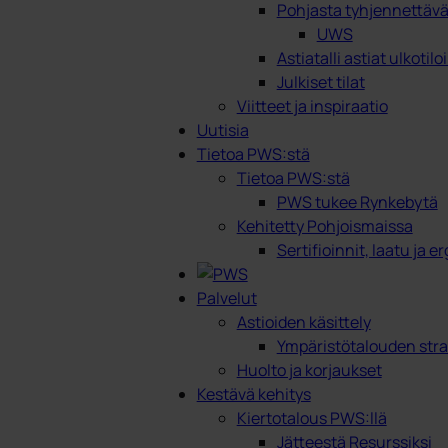
Pohjasta tyhjennettävät
UWS
Astiatalli astiat ulkotilo
Julkiset tilat
Viitteet ja inspiraatio
Uutisia
Tietoa PWS:stä
Tietoa PWS:stä
PWS tukee Rynkebytä
Kehitetty Pohjoismaissa
Sertifioinnit, laatu ja 
Palvelut
Astioiden käsittely
Ympäristötalouden stra
Huolto ja korjaukset
Kestävä kehitys
Kiertotalous PWS:llä
Jätteestä Resurssiksi