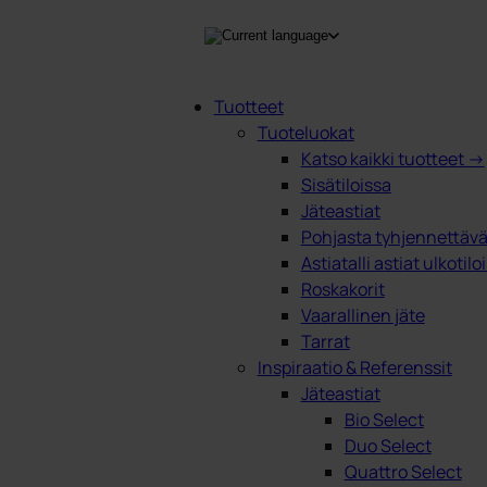
Tuotteet
Tuoteluokat
Products
Katso kaikki tuotteet →
search
Sisätiloissa
Jäteastiat
Pohjasta tyhjennettävät
Astiatalli astiat ulkotilo
Roskakorit
Vaarallinen jäte
Tarrat
Inspiraatio & Referenssit
Jäteastiat
Bio Select
Duo Select
Quattro Select