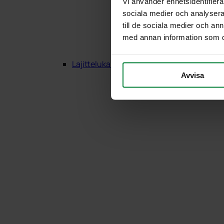
Vi använder enhetsidentifierar
sociala medier och analysera 
till de sociala medier och a
med annan information som du 
Lajittelukalusteet Puu
Avvisa