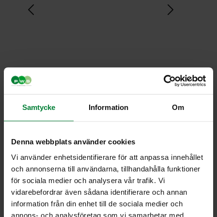
Samtycke
Information
Om
Denna webbplats använder cookies
Vi använder enhetsidentifierare för att anpassa innehållet
och annonserna till användarna, tillhandahålla funktioner
för sociala medier och analysera vår trafik. Vi
vidarebefordrar även sådana identifierare och annan
information från din enhet till de sociala medier och
Standardipyörä
annons- och analysföretag som vi samarbetar med.