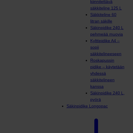
kiinnitettävä
säkkiteline 125 L
Säkkiteline 60
litran säkille
Säkinpidike 240 L
pehmeää muovia
Kylttipidike A4 –
sopii
säkkitelineeseen
Roskapussin
pidike – käytetään
yhdessä
säkkitelineen
kanssa
Säkinpidike 240 L,
pyörä
Säkinpidike Longopac