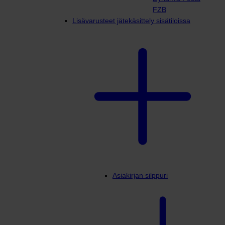
FZB
Lisävarusteet jätekäsittely sisätiloissa
Asiakirjan silppuri