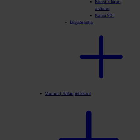
Kansi 7 litran
astiaan
Kansi 90 l
Biojäteastia
Vaunut | Säkinpidikkeet