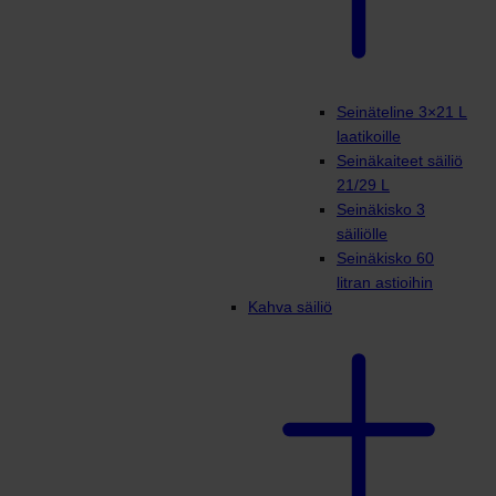
Seinäteline 3×21 L
laatikoille
Seinäkaiteet säiliö
21/29 L
Seinäkisko 3
säiliölle
Seinäkisko 60
litran astioihin
Kahva säiliö