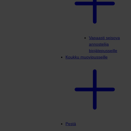
Vapaasti seisova
annostelija
biojätepusseille
Koukku muovipusseille
Pestä