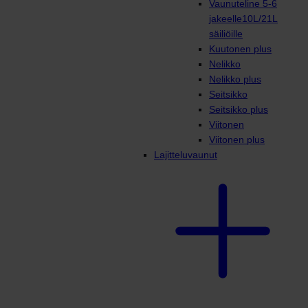
Vaunuteline 5-6
jakeelle10L/21L
säiliöille
Kuutonen plus
Nelikko
Nelikko plus
Seitsikko
Seitsikko plus
Viitonen
Viitonen plus
Lajitteluvaunut