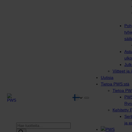
Poh
tyhj
säili
Asti
ulko
Julk
Viitteet ja
Uutisia
Tietoa PWS:stä
Tietoa PW
PWS
Ryn
Kehitetty 
Sert
ja 
Products
search