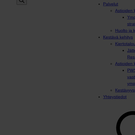
Palvelut
Astioiden k
Ymp
stra
Huolto ja 
Kestävä kehitys
Kiertotalo
Jätt
Res
Astioiden 
PWS
vas
ymp
Kestävyysr
Yhteystiedot