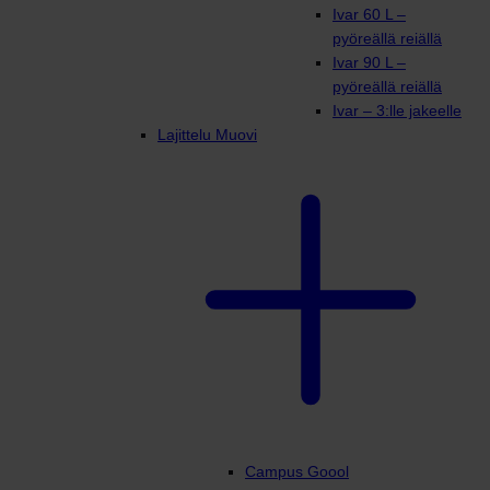
Ivar 60 L –
pyöreällä reiällä
Ivar 90 L –
pyöreällä reiällä
Ivar – 3:lle jakeelle
Lajittelu Muovi
Campus Goool