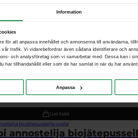
tive®-hajutyyny
Information
Lue lisää
cookies
e för att anpassa innehållet och annonserna till användarna, tillh
telija biojätepusseille stan
vår trafik. Vi vidarebefordrar även sådana identifierare och anna
nnons- och analysföretag som vi samarbetar med. Dessa kan i sin
har tillhandahållit eller som de har samlat in när du har använt 
Lue lisää
Anpassa
telija biojätepusseille suur
Lue lisää
i annostelija biojätepusseil