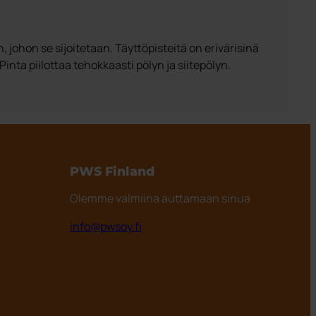
hon se sijoitetaan. Täyttöpisteitä on erivärisinä
nta piilottaa tehokkaasti pölyn ja siitepölyn.
PWS Finland
Olemme valmiina auttamaan sinua
info@pwsoy.fi