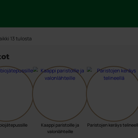
ikki 13 tulosta
tot
biojätepussille
Kaappi paristoille ja
Paristojen keräys telineel
valonlähteille