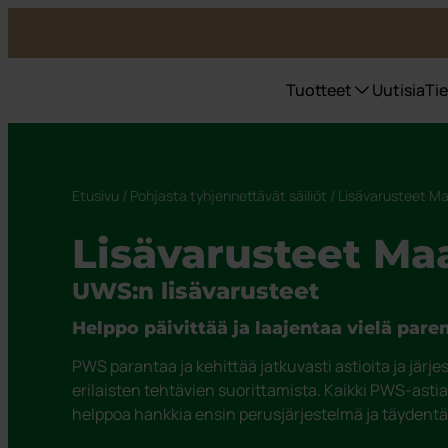
Tuotteet
Uutisia
Ti
Katso kaikki tuotteet →
PWS tukee Rynkebytä
Ympäristötalouden strategia
Jätteestä Resurssiksi
Etusivu
/
Pohjasta tyhjennettävät säiliöt
/ Lisävarusteet Ma
Sisätiloissa
Jäteastiat
Lisävarusteet Maa
Pohjasta tyhjennettävät säiliöt
Astiatalli astiat ulkotiloihin
UWS:n lisävarusteet
Roskakorit
Vaarallinen jäte
Helppo päivittää ja laajentaa vielä par
Tarrat
PWS parantaa ja kehittää jatkuvasti astioita ja järje
erilaisten tehtävien suorittamista. Kaikki PWS-astiat
helppoa hankkia ensin perusjärjestelmä ja täydentä