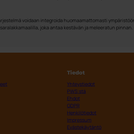
jestelmä voidaan integroida huomaamattomasti ympäristöön, jo
saralakkamaalilla, joka antaa kestävän ja meleeratun pinnan. Pi
Tiedot
jeet
Yhteystiedot
PWS:stä
Ehdot
GDPR
Henkilötiedot
Impressum
Evästekäytäntö