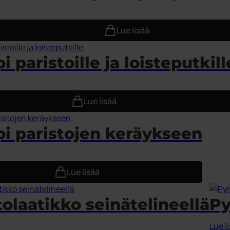
Lue lisää
 paristoille ja loisteputkill
Lue lisää
i paristojen keräykseen
Lue lisää
tolaatikko seinätelineellä
Py
Lue l