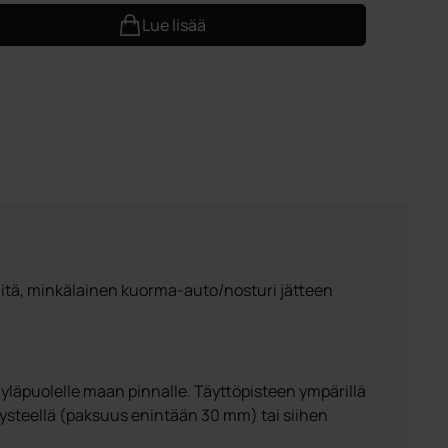
Lue lisää
siitä, minkälainen kuorma-auto/nosturi jätteen
 yläpuolelle maan pinnalle. Täyttöpisteen ympärillä
lysteellä (paksuus enintään 30 mm) tai siihen