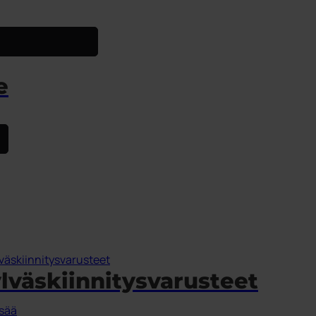
e
lväskiinnitysvarusteet
isää