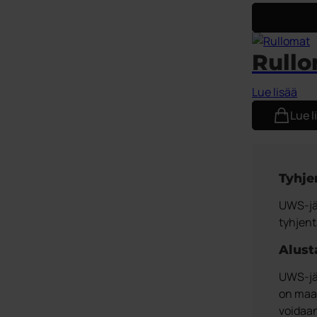
Rull
Lue lisää
Lue l
Tyhje
UWS-jär
tyhjent
Alust
UWS-jär
on maa-
voidaan