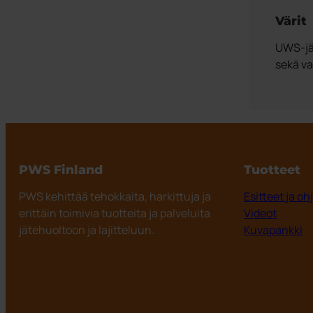
Värit
UWS-jär
sekä va
PWS Finland
Tuotteet
PWS kehittää tehokkaita, harkittuja ja
Esitteet ja oh
erittäin toimivia tuotteita ja palveluita
Videot
jätehuoltoon ja lajitteluun.
Kuvapankki