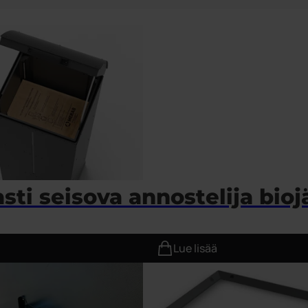
sti seisova annostelija bioj
Lue lisää