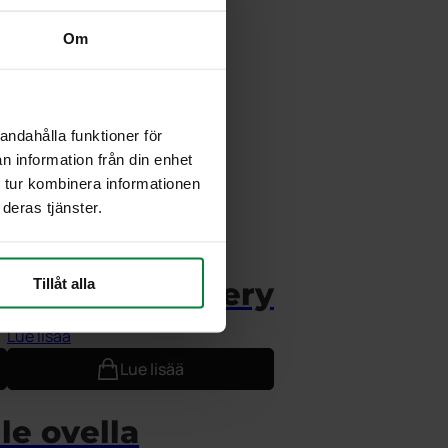
Om
andahålla funktioner för
dardi
n information från din enhet
 tur kombinera informationen
deras tjänster.
Tillåt alla
i
Capitole battery
Lue lisää
Lue lisää
le ovella