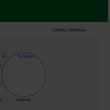
lä
Rullomat