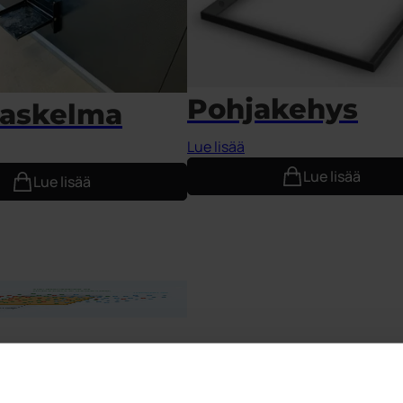
Pohjakehys
askelma
Lue lisää
Lue lisää
Lue lisää