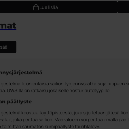
Lue lisää
omat
isää
nnysjärjestelmä
jestelmälle on erilaisia säiliön tyhjennysratkaisuja riippuen 
ää. UWS:llä on ratkaisu jokaiselle nosturiautotyypille.
an päällyste
jestelmä koostuu täyttöpisteestä, joka sijoitetaan jätesäiliön
alue, joka peittää säiliön. Maa-alueen voi peittää omalla pääl
 toimittaa saumaton kumipäällyste tai rihlalevy.