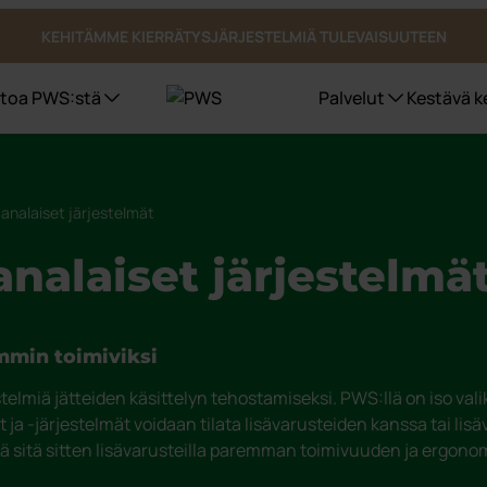
KEHITÄMME KIERRÄTYSJÄRJESTELMIÄ TULEVAISUUTEEN
etoa PWS:stä
Palvelut
Kestävä k
Jäteastiat
Sertifioinnit, laatu ja ergonomia
PWS kantaa vastuuta ympäristöstä
analaiset järjestelmät
Bio Select
nalaiset järjestelmä
Duo Select
Quattro Select
Pohjasta tyhjennettävät säiliöt
UWS
emmin toimiviksi
Astiatalli astiat ulkotiloihin
Julkiset tilat
stelmiä jätteiden käsittelyn tehostamiseksi. PWS:llä on iso val
 ja -järjestelmät voidaan tilata lisävarusteiden kanssa tai lis
ä sitä sitten lisävarusteilla paremman toimivuuden ja ergono