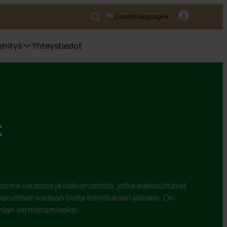
ehitys
Yhteystiedot
t
ikoima varaosia ja lisävarusteita, jotka edesauttavat
ävarusteet voidaan tilata toimituksen jälkeen. On
mian varmistamiseksi.