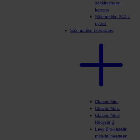
säkkitelineen
kanssa
Säkinpidike 240 L,
pyörä
Säkinpidike Longopac
Classic Mini
Classic Maxi
Classic Maxi
Recycling
Levy Bio-kasetin
mini-telineeseen