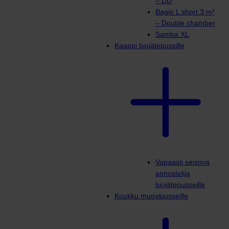
– DD
Bagio L short 3 m³
– Double chamber
Samba XL
Kaappi biojätepussille
Vapaasti seisova
annostelija
biojätepusseille
Koukku muovipusseille