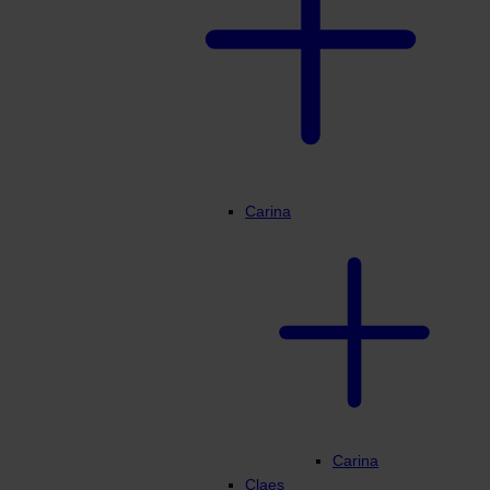
Min Profiili
Carina
Carina
Claes