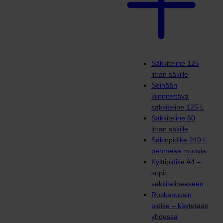
Säkkiteline 125
litran säkille
Seinään
kiinnitettävä
säkkiteline 125 L
Säkkiteline 60
litran säkille
Säkinpidike 240 L
pehmeää muovia
Kylttipidike A4 –
sopii
säkkitelineeseen
Roskapussin
pidike – käytetään
yhdessä