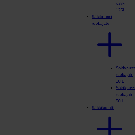
säkki
125L
Säkit/pussi
ruokajäte
Säkit/puss
ruokajäte
10 L
Säkit/puss
ruokajäte
50 L
Säkkikasetti