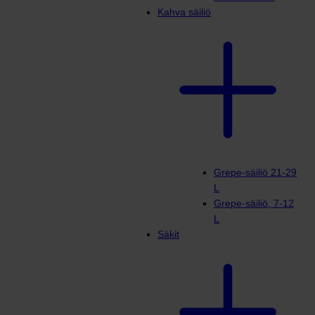
Kahva säiliö
Grepe-säiliö 21-29
L
Grepe-säiliö, 7-12
L
Säkit