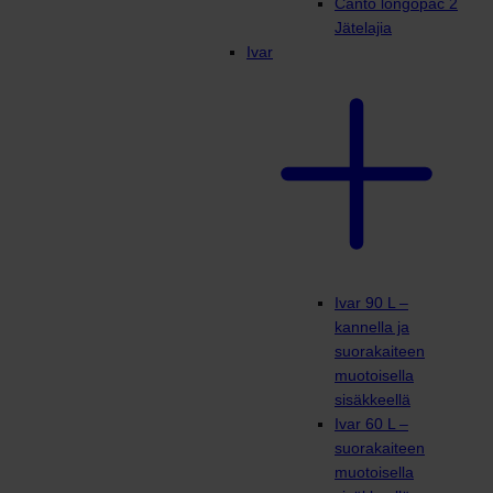
Canto longopac 2
Jätelajia
Ivar
Ivar 90 L –
kannella ja
suorakaiteen
muotoisella
sisäkkeellä
Ivar 60 L –
suorakaiteen
muotoisella