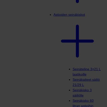
Astioiden seinäkiskot
Seinäteline 3×21 L
laatikoille
Seinäkaiteet säiliö
21/29 L
Seinäkisko 3
säiliölle
Seinäkisko 60
litran astioihin