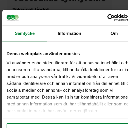
Tekniset tiedot
Alla olevassa taulukossa on esimerkkejä PWS:n
vuotoaltaista tynnyreille. Saatavilla on useita
kokoja. Annetut mitat ovat ulkomittoja.
Samtycke
Information
Om
Kapasiteetti on tynnyrien määrä.
P6-
Mitat
Yksikkö
P1
P2
P3
P4
P4-2
P8-2
Denna webbplats använder cookies
2
Vi använder enhetsidentifierare för att anpassa innehållet oc
Leveys
mm
990
1390
1790
2690
1390
2190
2690
annonserna till användarna, tillhandahålla funktioner för socia
Syvyys
mm
1000
1000
1000
1000
1300
1300
1300
medier och analysera vår trafik. Vi vidarebefordrar även
Korkeus
mm
360
320
271
271
271
271
271
sådana identifierare och annan information från din enhet till 
Tilavuus
litraa
220
254
241
362
243
384
472
sociala medier och annons- och analysföretag som vi
Kapasiteetti
kappale
1
2
3
4
4
6
8
samarbetar med. Dessa kan i sin tur kombinera information
Materiaali
med annan information som du har tillhandahållit eller som d
Galvanoitu teräs (vakio), 3 mm
har samlat in när du har använt deras tjänster.
Varustus