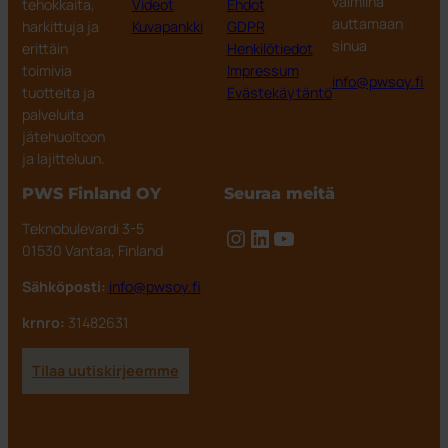
valmiina
tehokkaita,
Videot
Ehdot
auttamaan
harkittuja ja
Kuvapankki
GDPR
sinua
erittäin
Henkilötiedot
toimivia
Impressum
info@pwsoy.fi
tuotteita ja
Evästekäytäntö
palveluita
jätehuoltoon
ja lajitteluun.
PWS Finland OY
Seuraa meitä
Teknobulevardi 3-5
Instagram
LinkedIn
YouTube
01530 Vantaa, Finland
Sähköposti:
info@pwsoy.fi
krnro:
31482631
Tilaa uutiskirjeemme