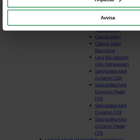
Avvisa
Classic Mini
Classic Maxi
Classic Maxi
Recycling
Levy Bio-kasetin
mini-telineeseen
Säkinpidike Midi
Dynamic FZB
Säkinpidike Midi
Dynamic Pedal
FZB
Säkinpidike Mini
Dynamic FZB
Säkinpidike Mini
Dynamic Pedal
FZB
Lisävarusteet jätekäsittely sisätiloissa