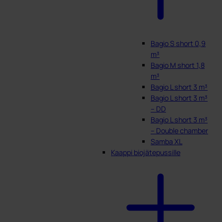
Bagio S short 0,9
m³
Bagio M short 1,8
m³
Bagio L short 3 m³
Bagio L short 3 m³
– DD
Bagio L short 3 m³
– Double chamber
Samba XL
Kaappi biojätepussille