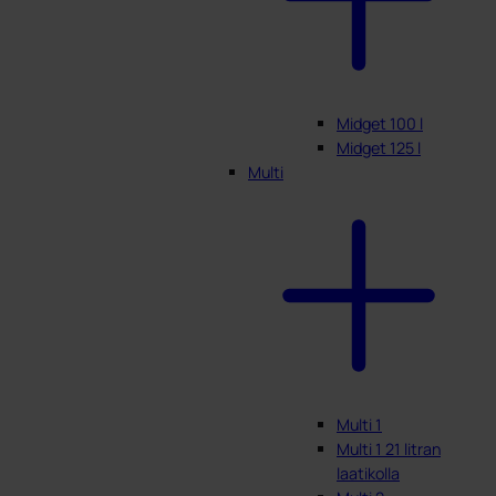
Midget 100 l
Midget 125 l
Multi
Multi 1
Multi 1 21 litran
laatikolla