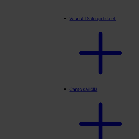
Vaunut | Säkinpidikkeet
Canto säiliöllä