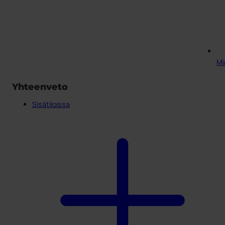
Min
Yhteenveto
Sisätiloissa