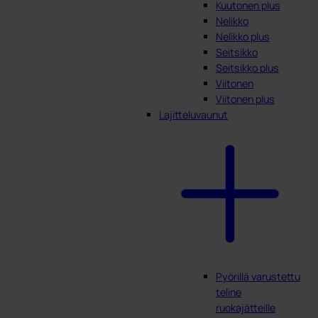
Kuutonen plus
Nelikko
Nelikko plus
Seitsikko
Seitsikko plus
Viitonen
Viitonen plus
Lajitteluvaunut
Pyörillä varustettu
teline
ruokajätteille