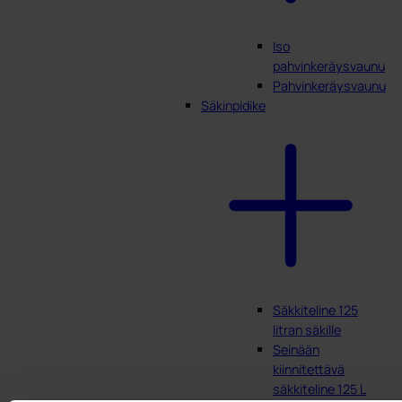
Iso
pahvinkeräysvaunu
Pahvinkeräysvaunu
Säkinpidike
Säkkiteline 125
litran säkille
Seinään
kiinnitettävä
säkkiteline 125 L