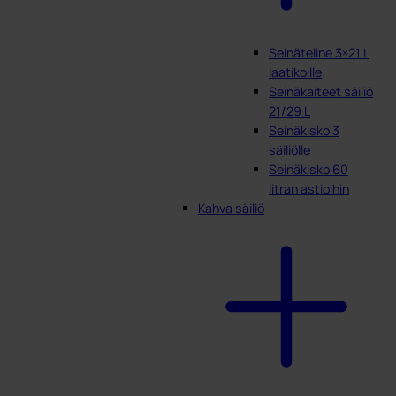
Seinäteline 3×21 L
laatikoille
Seinäkaiteet säiliö
21/29 L
Seinäkisko 3
säiliölle
Seinäkisko 60
litran astioihin
Kahva säiliö