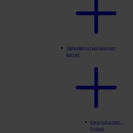
Säiliöiden ja huonekalujen
kannet
Kansi kalusteet –
Pyöreä