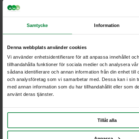
Säkkiteline 60
litran säkille
Säkinpidike 240 L
pehmeää muovia
Samtycke
Information
Kylttipidike A4 –
sopii
säkkitelineeseen
Denna webbplats använder cookies
Roskapussin
pidike – käytetään
Vi använder enhetsidentifierare för att anpassa innehållet oc
yhdessä
tillhandahålla funktioner för sociala medier och analysera vår
säkkitelineen
sådana identifierare och annan information från din enhet til
kanssa
och analysföretag som vi samarbetar med. Dessa kan i sin t
Säkinpidike 240 L,
med annan information som du har tillhandahållit eller som de
pyörä
använt deras tjänster.
Säkinpidike Longopac
Tillåt alla
Anpassa