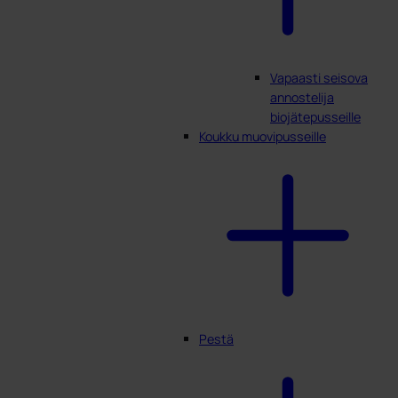
Vapaasti seisova
annostelija
biojätepusseille
Koukku muovipusseille
Pestä