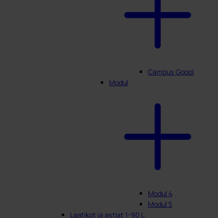
Campus Goool
Modul
Modul 4
Modul 5
Laatikot ja astiat 1-90 L