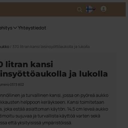
ehitys
Yhteystiedot
aukko
/ 370 litran kansi lasinsyöttöaukolla ja lukolla
0 litran kansi
sinsyöttöaukolla ja lukolla
umero 0373 802
nnöllinen ja turvallinen kansi, jossa on pyöreä aukko
akkausten helppoon keräykseen. Kansi toimitetaan
la, joka estää asiattoman käytön. 14,5 cm leveä aukko
timoitu sujuvaa ja turvallista käyttöä varten sekä
issa että yksityisissä ympäristöissä.