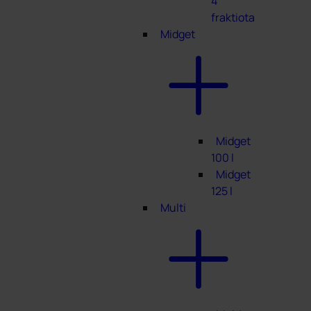
4
fraktiota
Midget
Midget
100 l
Midget
125 l
Multi