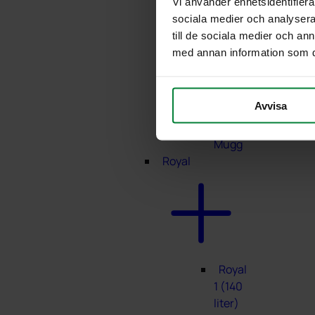
Vi använder enhetsidentifierar
4
sociala medier och analysera 
Multi
till de sociala medier och a
4
med annan information som du 
Eco
Multi
5
Avvisa
Eco
Multi
Mugg
Royal
Royal
1 (140
liter)