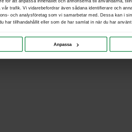
e för att anpassa innehållet och annonserna till användarna, tillh
vår trafik. Vi vidarebefordrar även sådana identifierare och anna
nnons- och analysföretag som vi samarbetar med. Dessa kan i sin
har tillhandahållit eller som de har samlat in när du har använt 
Anpassa