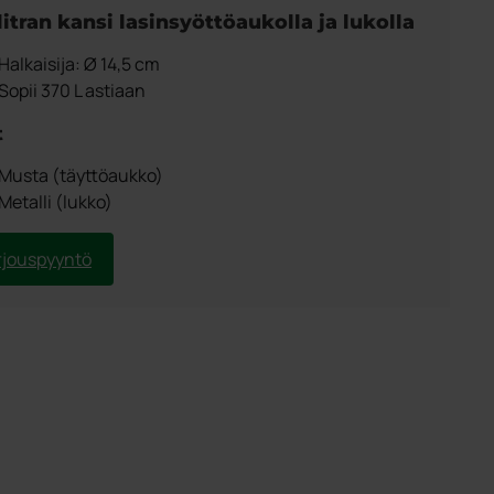
litran kansi lasinsyöttöaukolla ja lukolla
Halkaisija: Ø 14,5 cm
Sopii 370 L astiaan
t
Musta (täyttöaukko)
Metalli (lukko)
rjouspyyntö