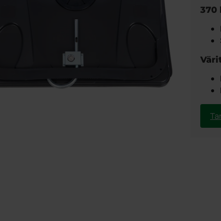
370 
Väri
Ta