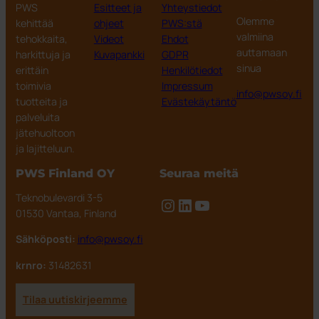
PWS
Esitteet ja
Yhteystiedot
Olemme
kehittää
ohjeet
PWS:stä
valmiina
tehokkaita,
Videot
Ehdot
auttamaan
harkittuja ja
Kuvapankki
GDPR
sinua
erittäin
Henkilötiedot
toimivia
Impressum
info@pwsoy.fi
tuotteita ja
Evästekäytäntö
palveluita
jätehuoltoon
ja lajitteluun.
PWS Finland OY
Seuraa meitä
Teknobulevardi 3-5
Instagram
LinkedIn
YouTube
01530 Vantaa, Finland
Sähköposti:
info@pwsoy.fi
krnro:
31482631
Tilaa uutiskirjeemme