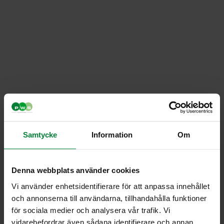
Samtycke
Information
Om
Denna webbplats använder cookies
Vi använder enhetsidentifierare för att anpassa innehållet
Etupyörä 80-370
och annonserna till användarna, tillhandahålla funktioner
för sociala medier och analysera vår trafik. Vi
litraa
vidarebefordrar även sådana identifierare och annan