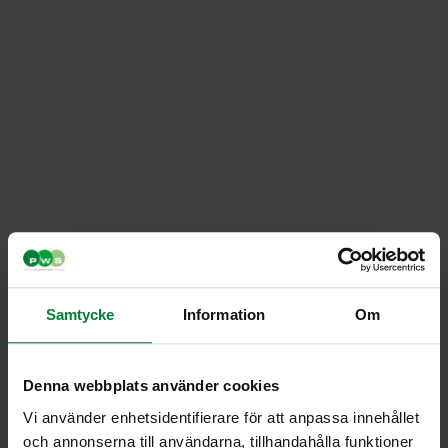
Samtycke
Information
Om
Nelikko plus
Denna webbplats använder cookies
Tuotenumero 8240 830 500
Tuotenumero Lajitteluvaunu nelikko
Vi använder enhetsidentifierare för att anpassa innehållet
och annonserna till användarna, tillhandahålla funktioner
Tekniset tiedot