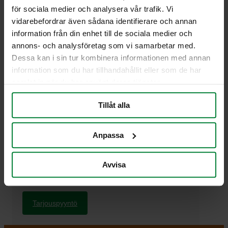
för sociala medier och analysera vår trafik. Vi
Mitat, k x l x p: 1050 x 410 x 550 mm
vidarebefordrar även sådana identifierare och annan
Paino 7,4 kg
information från din enhet till de sociala medier och
Renkaat 100 mm sis. jarrut
annons- och analysföretag som vi samarbetar med.
Materiaali: Metalli
Dessa kan i sin tur kombinera informationen med annan
Sisältää:
information som du har tillhandahållit eller som de har
Telineet 4 x 21L laatikoille
samlat in när du har använt deras tjänster.
Tillåt alla
Mahdolliset lisävarusteet
4 x 21L laatikot
Anpassa
Säkit
Värit
Avvisa
Harmaa, RAL 7024
Tarjouspyyntö