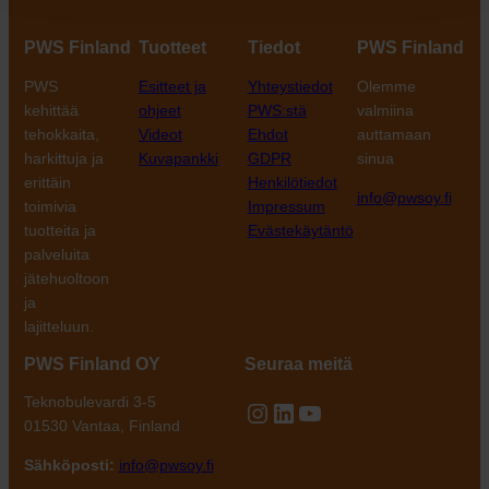
PWS Finland
Tuotteet
Tiedot
PWS Finland
PWS
Esitteet ja
Yhteystiedot
Olemme
kehittää
ohjeet
PWS:stä
valmiina
tehokkaita,
Videot
Ehdot
auttamaan
harkittuja ja
Kuvapankki
GDPR
sinua
erittäin
Henkilötiedot
info@pwsoy.fi
toimivia
Impressum
tuotteita ja
Evästekäytäntö
palveluita
jätehuoltoon
ja
lajitteluun.
PWS Finland OY
Seuraa meitä
Teknobulevardi 3-5
Instagram
LinkedIn
YouTube
01530 Vantaa, Finland
Sähköposti:
info@pwsoy.fi