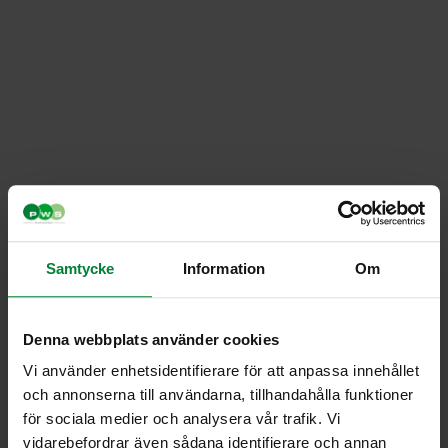
Samtycke
Information
Om
Denna webbplats använder cookies
Vi använder enhetsidentifierare för att anpassa innehållet
HH 2000
och annonserna till användarna, tillhandahålla funktioner
för sociala medier och analysera vår trafik. Vi
Tekniset tiedot
vidarebefordrar även sådana identifierare och annan