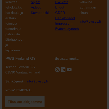
kehittää
ohjeet
PWS:stä
valmiina
tehokkaita,
Videot
Ehdot
auttamaan
harkittuja ja
Kuvapankki
GDPR
sinua
erittäin
Henkilötiedot
info@pwsoy.fi
toimivia
Impressum
tuotteita ja
Evästekäytäntö
palveluita
jätehuoltoon
ja
lajitteluun.
PWS Finland OY
Seuraa meitä
Teknobulevardi 3-5
Instagram
LinkedIn
YouTube
01530 Vantaa, Finland
Sähköposti:
info@pwsoy.fi
krnro:
31482631
Tilaa uutiskirjeemme