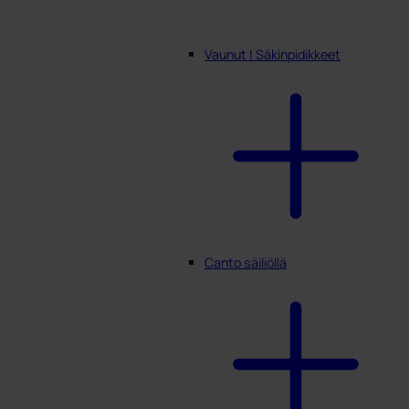
Vaunut | Säkinpidikkeet
Canto säiliöllä