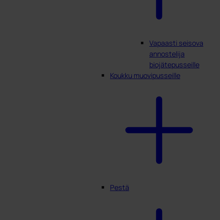
Vapaasti seisova
annostelija
biojätepusseille
Koukku muovipusseille
Pestä