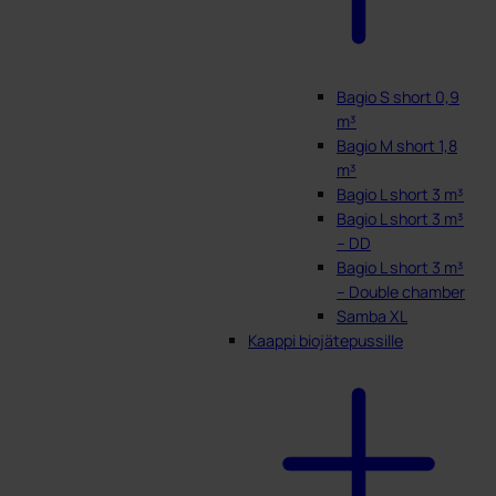
Bagio S short 0,9
m³
Bagio M short 1,8
m³
Bagio L short 3 m³
Bagio L short 3 m³
– DD
Bagio L short 3 m³
– Double chamber
Samba XL
Kaappi biojätepussille