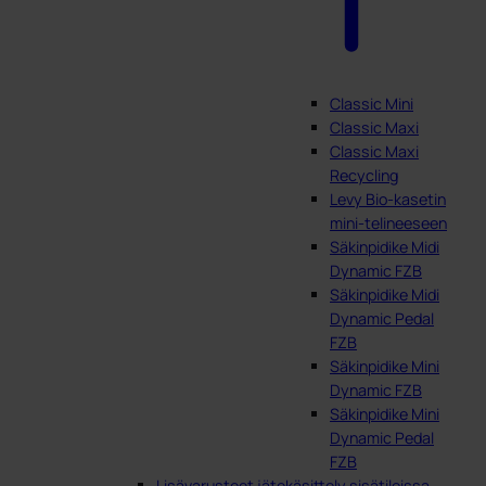
Classic Mini
Classic Maxi
Classic Maxi
Recycling
Levy Bio-kasetin
mini-telineeseen
Säkinpidike Midi
Dynamic FZB
Säkinpidike Midi
Dynamic Pedal
FZB
Säkinpidike Mini
Dynamic FZB
Säkinpidike Mini
Dynamic Pedal
FZB
Lisävarusteet jätekäsittely sisätiloissa