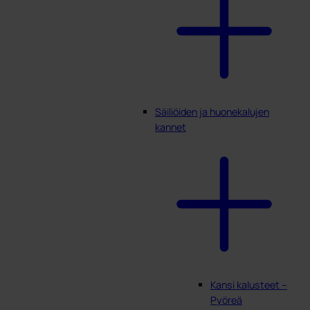
Säiliöiden ja huonekalujen
kannet
Kansi kalusteet –
Pyöreä