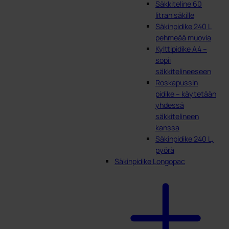
Säkkiteline 60
litran säkille
Säkinpidike 240 L
pehmeää muovia
Kylttipidike A4 –
sopii
säkkitelineeseen
Roskapussin
pidike – käytetään
yhdessä
säkkitelineen
kanssa
Säkinpidike 240 L,
pyörä
Säkinpidike Longopac