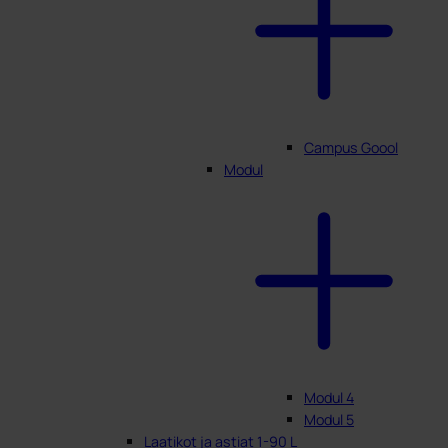
Campus Goool
Modul
Modul 4
Modul 5
Laatikot ja astiat 1-90 L