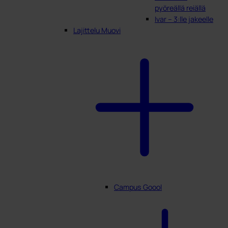
pyöreällä reiällä
Ivar – 3:lle jakeelle
Lajittelu Muovi
Campus Goool