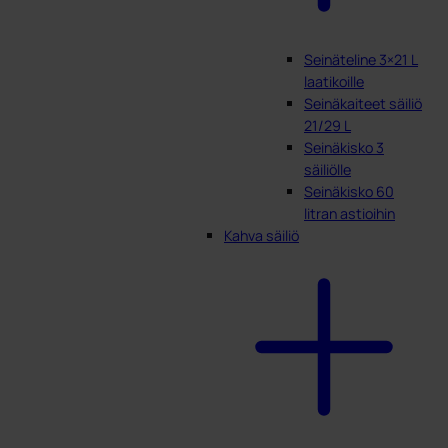
Seinäteline 3×21 L
laatikoille
Seinäkaiteet säiliö
21/29 L
Seinäkisko 3
säiliölle
Seinäkisko 60
litran astioihin
Kahva säiliö