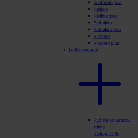
Kuutonen plus
Nelikko
Nelikko plus
Seitsikko
Seitsikko plus
Viitonen
Viitonen plus
Lajitteluvaunut
Pyörillä varustettu
teline
ruokajätteille