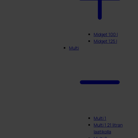
Midget 100 l
Midget 125 l
Multi
Multi 1
Multi 1 21 litran
laatikolla