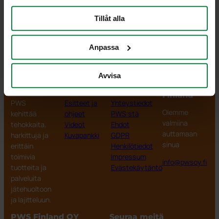
Sisämitat 274×212 mm
Tillåt alla
Tarjouspyyntö
Anpassa
Avvisa
PWS Finland
Tuotteet
Tiedot
PWS
Finland
PWS
Esitteet ja
Yhteystiedot
Olemme
kehittää
ohjeet
PWS:stä
valmiina
tehokkaita,
Videot
Ehdot
auttamaan
harkittuja ja
Kuvapankki
GDPR
sinua
erittäin
Henkilötiedot
toimivia
Impressum
info@pwsoy.fi
tuotteita ja
Evästekäytäntö
palveluita
jätehuoltoon
ja lajitteluun.
PWS Finland OY
Seuraa meitä