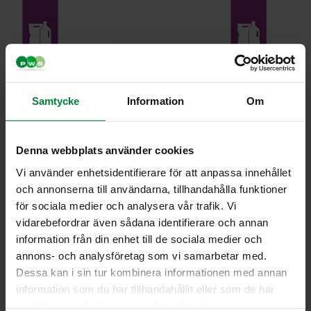
Samtycke
Information
Om
Denna webbplats använder cookies
Vi använder enhetsidentifierare för att anpassa innehållet
och annonserna till användarna, tillhandahålla funktioner
för sociala medier och analysera vår trafik. Vi
vidarebefordrar även sådana identifierare och annan
information från din enhet till de sociala medier och
annons- och analysföretag som vi samarbetar med.
Tarrat – Ivar 90 L,
Dessa kan i sin tur kombinera informationen med annan
Plastförpackningar
information som du har tillhandahållit eller som de har
samlat in när du har använt deras tjänster.
Tuotenumero 968620.1