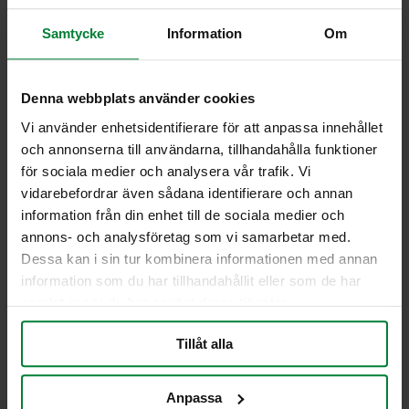
ASF 1000oU säiliö
Samtycke
Information
Om
ilman pohjaventtiiliä
Tekniset tiedot
Denna webbplats använder cookies
Paino 230 kg
Vi använder enhetsidentifierare för att anpassa innehållet
Mitat pxlxk 1230x1030x1400
och annonserna till användarna, tillhandahålla funktioner
Hyväksynnät
för sociala medier och analysera vår trafik. Vi
vidarebefordrar även sådana identifierare och annan
ASF 1000oU – D/BAM0469/31A
information från din enhet till de sociala medier och
Materiaali
annons- och analysföretag som vi samarbetar med.
Galvanoitu teräs (vakio)
Dessa kan i sin tur kombinera informationen med annan
information som du har tillhandahållit eller som de har
Varustus
samlat in när du har använt deras tjänster.
Kuljetusteline
Suljettu alapuolelta
Tillåt alla
Pinottava
Valmis siirrettäväksi nosturilla
Anpassa
Tarkastusluukku ND 300 (200 litraa),