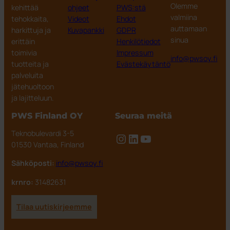
Olemme
kehittää
ohjeet
PWS:stä
valmiina
tehokkaita,
Videot
Ehdot
auttamaan
harkittuja ja
Kuvapankki
GDPR
sinua
erittäin
Henkilötiedot
toimivia
Impressum
info@pwsoy.fi
tuotteita ja
Evästekäytäntö
palveluita
jätehuoltoon
ja lajitteluun.
PWS Finland OY
Seuraa meitä
Teknobulevardi 3-5
Instagram
LinkedIn
YouTube
01530 Vantaa, Finland
Sähköposti:
info@pwsoy.fi
krnro:
31482631
Tilaa uutiskirjeemme