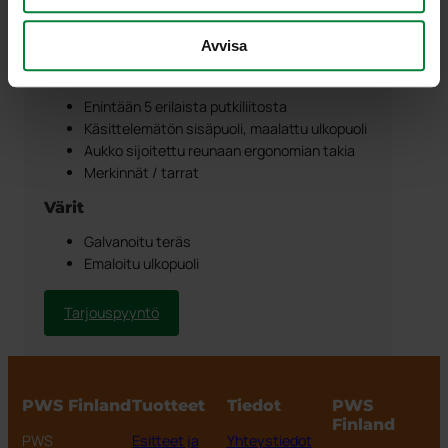
tarkastusluukku ND 400 (445–100 litraa)
Varoventtiili 1/2” (445–1000 litraa)
Avvisa
Saatavilla olevat lisävarusteet
Enintään 5 erilaista putkiliitosta
Käsittelemätön sisäpuoli, maalattu ulkopuoli
Aukko sijoitettu reunaan ergonomian takia
Merkinnät / tarrat
Värit
Galvanoitu teräs
Emaloitu ulkopuoli
Tarjouspyyntö
PWS Finland
Tuotteet
Tiedot
PWS
Finland
PWS
Esitteet ja
Yhteystiedot