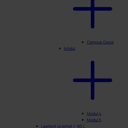
Campus Goool
Modul
Modul 4
Modul 5
Laatikot ja astiat 1-90 L