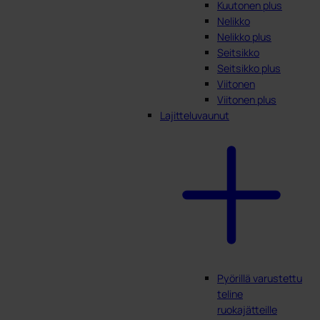
Kuutonen plus
Nelikko
Nelikko plus
Seitsikko
Seitsikko plus
Viitonen
Viitonen plus
Lajitteluvaunut
Pyörillä varustettu
teline
ruokajätteille