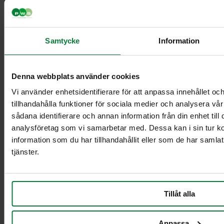
Samtycke
Information
Classic Mini
Classic Maxi
Classic Maxi
Denna webbplats använder cookies
Recycling
Levy Bio-kasetin
Vi använder enhetsidentifierare för att anpassa innehållet oc
mini-telineeseen
tillhandahålla funktioner för sociala medier och analysera vår
Säkinpidike Midi
sådana identifierare och annan information från din enhet til
Dynamic FZB
analysföretag som vi samarbetar med. Dessa kan i sin tur 
Säkinpidike Midi
information som du har tillhandahållit eller som de har samla
Dynamic Pedal
tjänster.
FZB
Säkinpidike Mini
Dynamic FZB
Säkinpidike Mini
Tillåt alla
Dynamic Pedal
FZB
Anpassa
Lisävarusteet jätekäsittely sisätiloissa