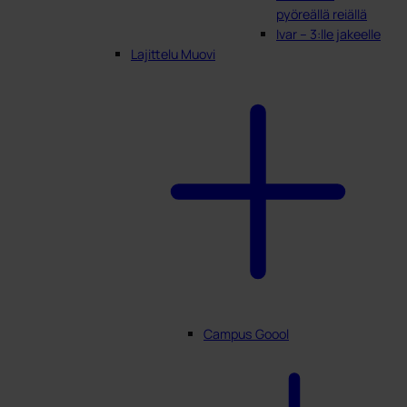
pyöreällä reiällä
Ivar – 3:lle jakeelle
Lajittelu Muovi
Campus Goool