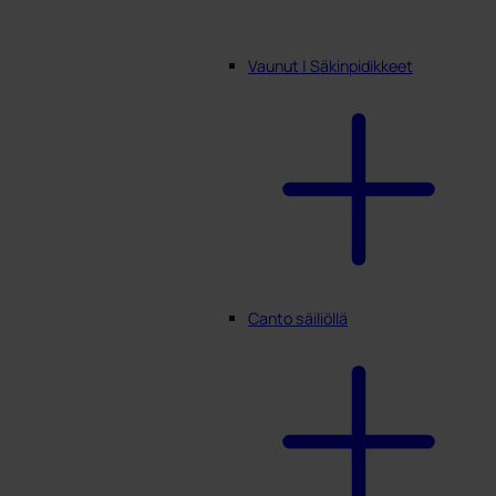
Vaunut | Säkinpidikkeet
Canto säiliöllä