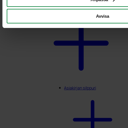
Avvisa
Asiakirjan silppuri