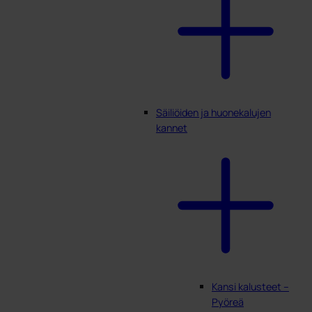
Säiliöiden ja huonekalujen
kannet
Kansi kalusteet –
Pyöreä