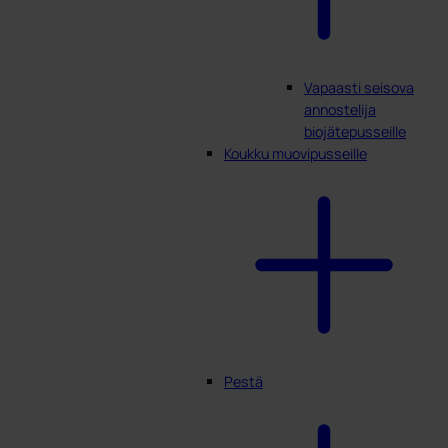
Vapaasti seisova
annostelija
biojätepusseille
Koukku muovipusseille
Pestä