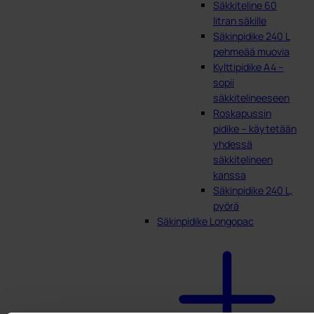
Säkkiteline 60
litran säkille
Säkinpidike 240 L
pehmeää muovia
Kylttipidike A4 –
sopii
säkkitelineeseen
Roskapussin
pidike – käytetään
yhdessä
säkkitelineen
kanssa
Säkinpidike 240 L,
pyörä
Säkinpidike Longopac