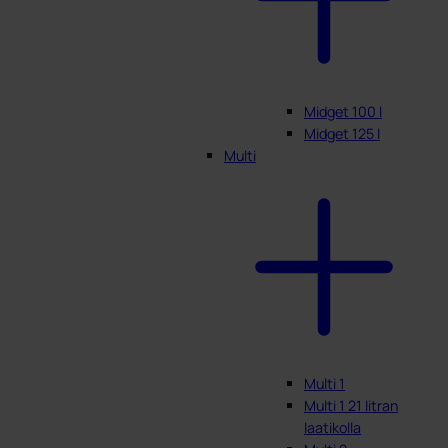
Midget 100 l
Midget 125 l
Multi
Multi 1
Multi 1 21 litran
laatikolla