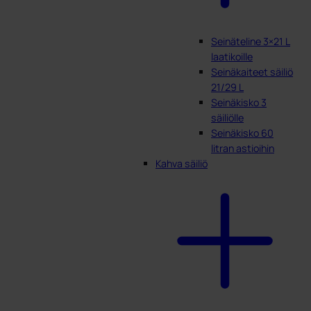
Seinäteline 3×21 L
laatikoille
Seinäkaiteet säiliö
21/29 L
Seinäkisko 3
säiliölle
Seinäkisko 60
litran astioihin
Kahva säiliö