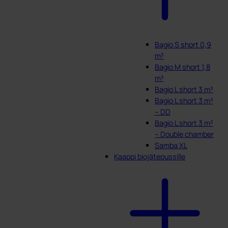
Bagio S short 0,9
m³
Bagio M short 1,8
m³
Bagio L short 3 m³
Bagio L short 3 m³
– DD
Bagio L short 3 m³
– Double chamber
Samba XL
Kaappi biojätepussille