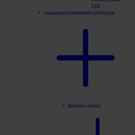
FZB
Lisävarusteet jätekäsittely sisätiloissa
Asiakirjan silppuri