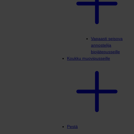
Vapaasti seisova
annostelija
biojätepusseille
Koukku muovipusseille
Pestä