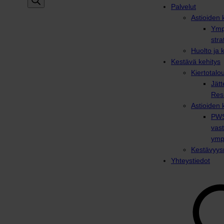
Palvelut
Astioiden k
Ymp
stra
Huolto ja 
Kestävä kehitys
Kiertotalo
Jätt
Res
Astioiden 
PWS
vas
ymp
Kestävyysr
Yhteystiedot