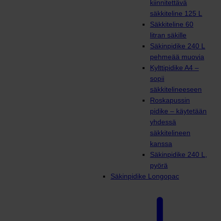
kiinnitettävä
säkkiteline 125 L
Säkkiteline 60
litran säkille
Säkinpidike 240 L
pehmeää muovia
Kylttipidike A4 –
sopii
säkkitelineeseen
Roskapussin
pidike – käytetään
yhdessä
säkkitelineen
kanssa
Säkinpidike 240 L,
pyörä
Säkinpidike Longopac