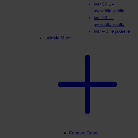
Ivar 60 L –
pyöreällä reiällä
Ivar 90 L –
pyöreällä reiällä
Ivar – 3:lle jakeelle
Lajittelu Muovi
Campus Goool