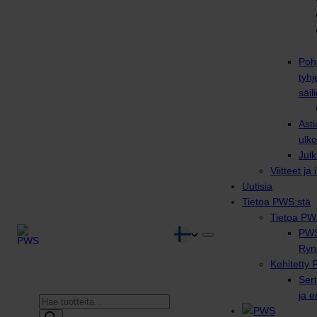
Poh
tyhj
säili
Asti
ulko
Julk
Viitteet ja
Uutisia
Tietoa PWS:stä
Tietoa PW
PWS
Ryn
Kehitetty 
Sert
ja 
Products
search