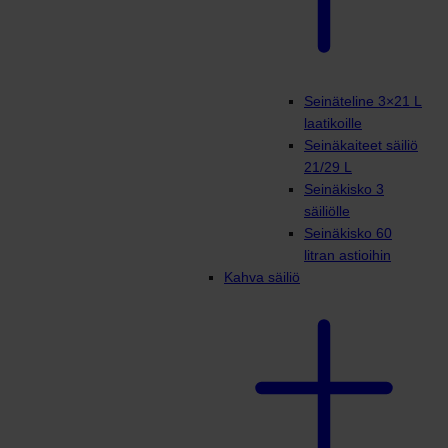
Seinäteline 3×21 L
laatikoille
Seinäkaiteet säiliö
21/29 L
Seinäkisko 3
säiliölle
Seinäkisko 60
litran astioihin
Kahva säiliö