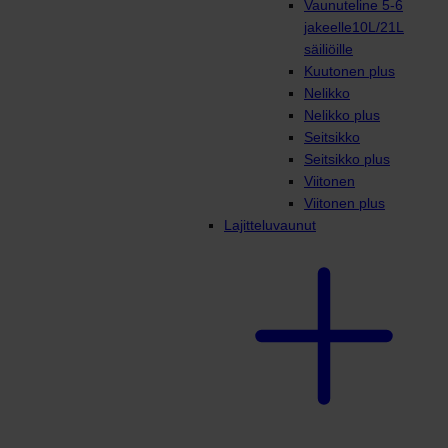
Vaunuteline 5-6
jakeelle10L/21L
säiliöille
Kuutonen plus
Nelikko
Nelikko plus
Seitsikko
Seitsikko plus
Viitonen
Viitonen plus
Lajitteluvaunut