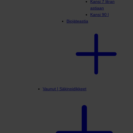
Kansi 7 litran
astiaan
Kansi 90 l
Biojäteastia
Vaunut | Säkinpidikkeet