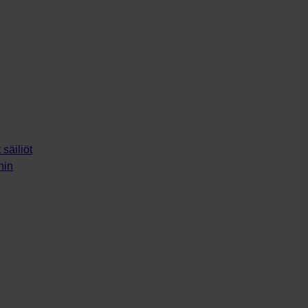
säiliöt
ihin