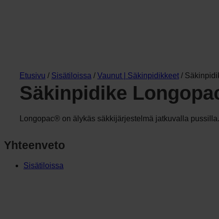
Etusivu
/
Sisätiloissa
/
Vaunut | Säkinpidikkeet
/ Säkinpid
Säkinpidike Longopa
Longopac® on älykäs säkkijärjestelmä jatkuvalla pussilla
Yhteenveto
Sisätiloissa