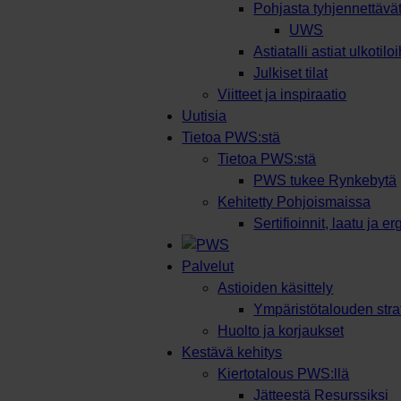
Pohjasta tyhjennettävät 
UWS
Astiatalli astiat ulkotilo
Julkiset tilat
Viitteet ja inspiraatio
Uutisia
Tietoa PWS:stä
Tietoa PWS:stä
PWS tukee Rynkebytä
Kehitetty Pohjoismaissa
Sertifioinnit, laatu ja 
Palvelut
Astioiden käsittely
Ympäristötalouden stra
Huolto ja korjaukset
Kestävä kehitys
Kiertotalous PWS:llä
Jätteestä Resurssiksi