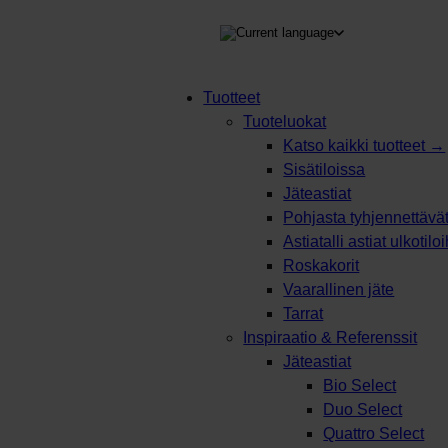
TEEN
Tuotteet
Tuoteluokat
Products
Katso kaikki tuotteet →
search
Sisätiloissa
Jäteastiat
Pohjasta tyhjennettävät 
Astiatalli astiat ulkotilo
Roskakorit
Vaarallinen jäte
Tarrat
Inspiraatio & Referenssit
Jäteastiat
Bio Select
Duo Select
Quattro Select