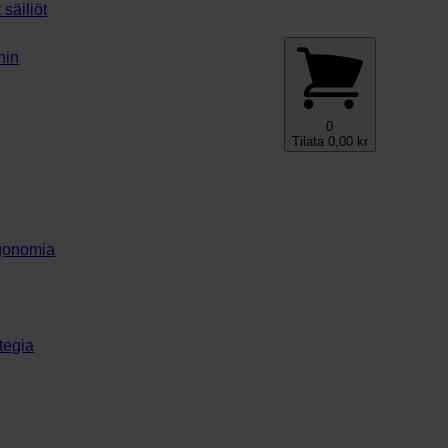
säiliöt
ihin
0
Tilata
0,00
kr
ergonomia
tegia