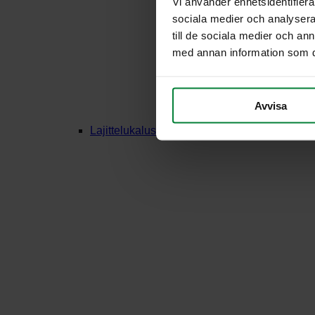
Vi använder enhetsidentifierar
sociala medier och analysera 
till de sociala medier och a
med annan information som du 
Avvisa
Lajittelukalusteet Puu