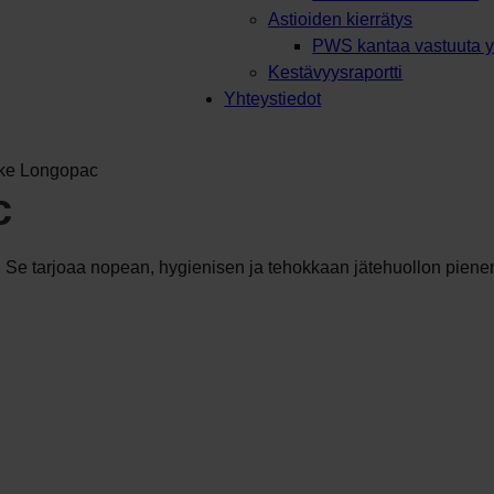
Astioiden kierrätys
PWS kantaa vastuuta y
Kestävyysraportti
Yhteystiedot
ike Longopac
c
. Se tarjoaa nopean, hygienisen ja tehokkaan jätehuollon piene