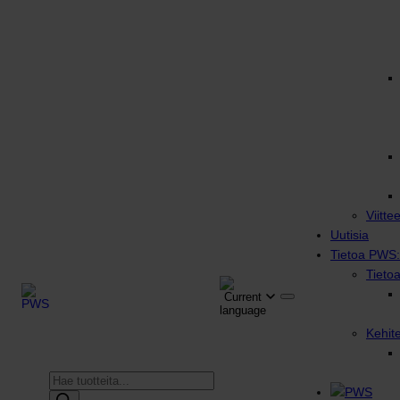
Viitte
Uutisia
Tietoa PWS:
Tieto
Kehit
Products
search