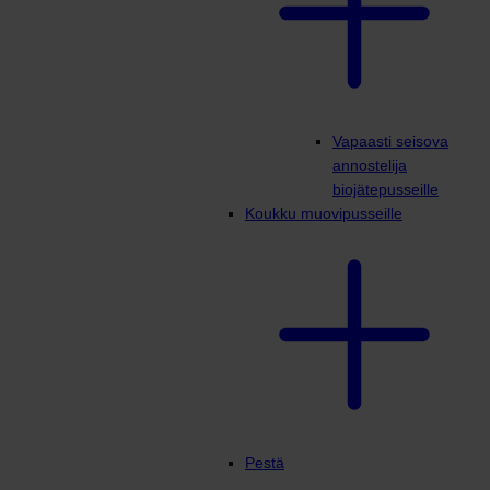
Vapaasti seisova
annostelija
biojätepusseille
Koukku muovipusseille
Pestä