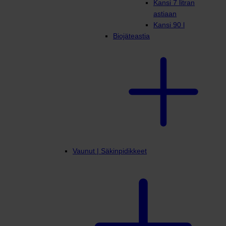
Kansi 7 litran
astiaan
Kansi 90 l
Biojäteastia
Vaunut | Säkinpidikkeet