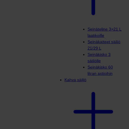
Seinäteline 3×21 L
laatikoille
Seinäkaiteet säiliö
21/29 L
Seinäkisko 3
säiliölle
Seinäkisko 60
litran astioihin
Kahva säiliö