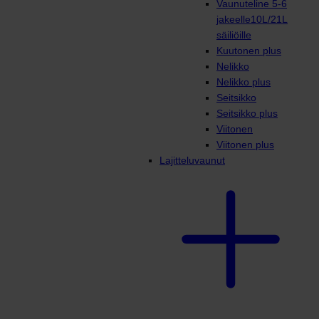
Vaunuteline 5-6
jakeelle10L/21L
säiliöille
Kuutonen plus
Nelikko
Nelikko plus
Seitsikko
Seitsikko plus
Viitonen
Viitonen plus
Lajitteluvaunut