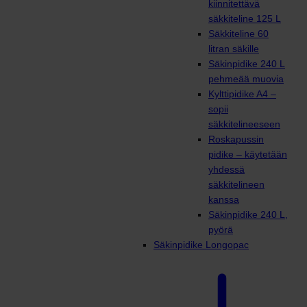
kiinnitettävä
säkkiteline 125 L
Säkkiteline 60
litran säkille
Säkinpidike 240 L
pehmeää muovia
Kylttipidike A4 –
sopii
säkkitelineeseen
Roskapussin
pidike – käytetään
yhdessä
säkkitelineen
kanssa
Säkinpidike 240 L,
pyörä
Säkinpidike Longopac