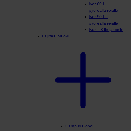
Ivar 60 L –
pyöreällä reiällä
Ivar 90 L –
pyöreällä reiällä
Ivar – 3:lle jakeelle
Lajittelu Muovi
Campus Goool