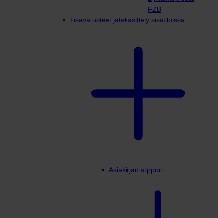
FZB
Lisävarusteet jätekäsittely sisätiloissa
Asiakirjan silppuri