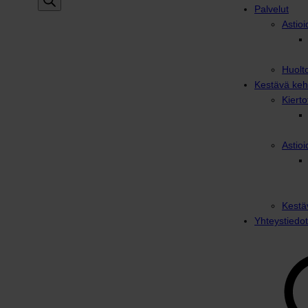
Palvelut
Astioi
Huolto
Kestävä keh
Kiert
Astioi
Kestä
Yhteystiedot