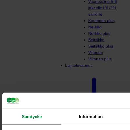
Vaunuteline 5-6
jakeelle10L/21L
säiliöille
Kuutonen plus
Nelikko
Nelikko plus
Seitsikko
Seitsikko plus
Viitonen
Viitonen plus
Lajitteluvaunut
Samtycke
Information