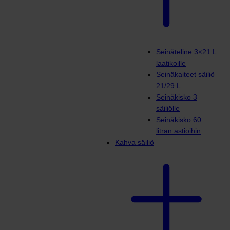
Seinäteline 3×21 L
laatikoille
Seinäkaiteet säiliö
21/29 L
Seinäkisko 3
säiliölle
Seinäkisko 60
litran astioihin
Kahva säiliö