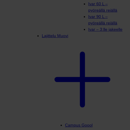
Ivar 60 L –
pyöreällä reiällä
Ivar 90 L –
pyöreällä reiällä
Ivar – 3:lle jakeelle
Lajittelu Muovi
Campus Goool