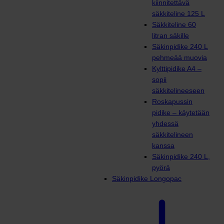
kiinnitettävä
säkkiteline 125 L
Säkkiteline 60
litran säkille
Säkinpidike 240 L
pehmeää muovia
Kylttipidike A4 –
sopii
säkkitelineeseen
Roskapussin
pidike – käytetään
yhdessä
säkkitelineen
kanssa
Säkinpidike 240 L,
pyörä
Säkinpidike Longopac