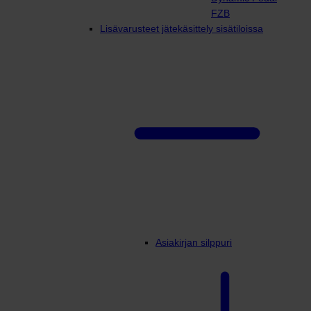
FZB
Lisävarusteet jätekäsittely sisätiloissa
Asiakirjan silppuri