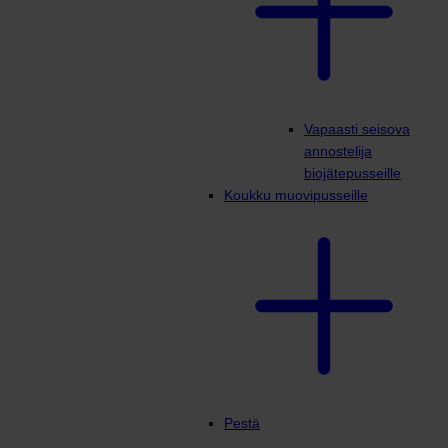
Vapaasti seisova
annostelija
biojätepusseille
Koukku muovipusseille
Pestä