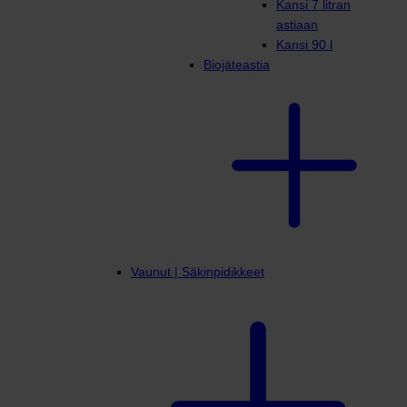
Kansi 7 litran
astiaan
Kansi 90 l
Biojäteastia
Vaunut | Säkinpidikkeet