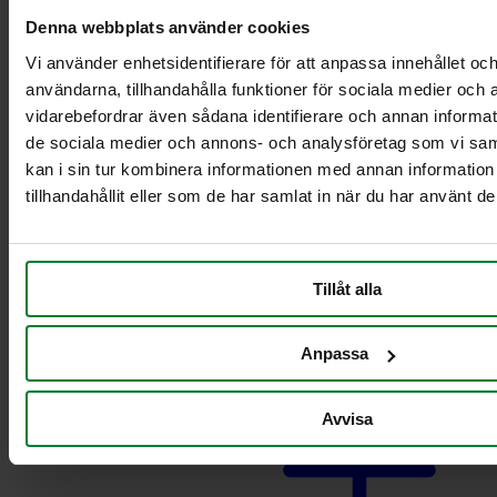
Pyörillä varustettu
Denna webbplats använder cookies
teline ruokajätteille
Vaunut säiliöille 2 x
Vi använder enhetsidentifierare för att anpassa innehållet och
21-29L
användarna, tillhandahålla funktioner för sociala medier och a
Vaunut säiliöille 2 x
vidarebefordrar även sådana identifierare och annan informatio
60L
de sociala medier och annons- och analysföretag som vi s
Vaunut säiliöille 2 x
kan i sin tur kombinera informationen med annan informatio
90 L
tillhandahållit eller som de har samlat in när du har använt de
Vaunut säiliöille
21-29L
Vaunut säiliöille 60
L
Tillåt alla
Vaunut säiliöille 90
L
Pahvinkeräysvaunu
Anpassa
Avvisa