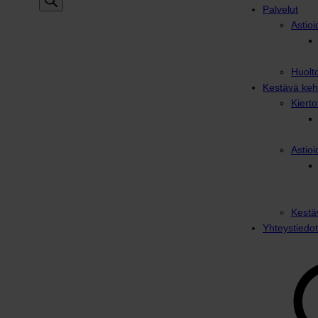
Palvelut
Astioi
Huolto
Kestävä keh
Kiert
Astioi
Kestä
Yhteystiedot