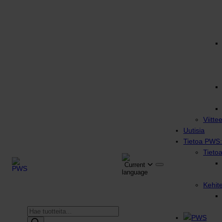
Viitte
Uutisia
Tietoa PWS:
Tieto
Kehit
Products
search