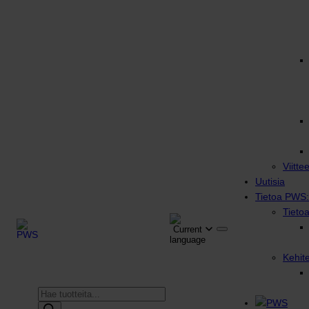
Viitte
Uutisia
Tietoa PWS:
Tieto
Kehit
Products
search