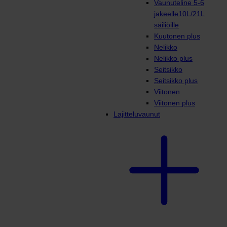
Vaunuteline 5-6
jakeelle10L/21L
säiliöille
Kuutonen plus
Nelikko
Nelikko plus
Seitsikko
Seitsikko plus
Viitonen
Viitonen plus
Lajitteluvaunut