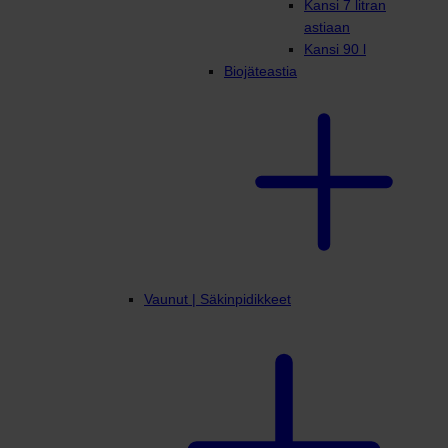
Kansi 7 litran
astiaan
Kansi 90 l
Biojäteastia
Vaunut | Säkinpidikkeet