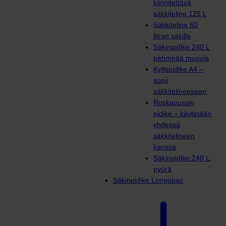
kiinnitettävä
säkkiteline 125 L
Säkkiteline 60
litran säkille
Säkinpidike 240 L
pehmeää muovia
Kylttipidike A4 –
sopii
säkkitelineeseen
Roskapussin
pidike – käytetään
yhdessä
säkkitelineen
kanssa
Säkinpidike 240 L,
pyörä
Säkinpidike Longopac