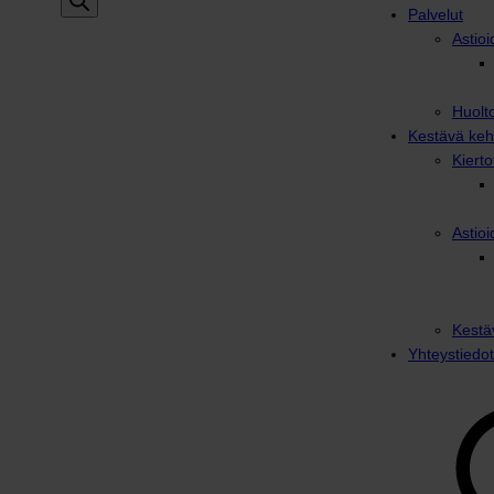
Palvelut
Astioi
Huolto
Kestävä keh
Kiert
Astioi
Kestä
Yhteystiedot