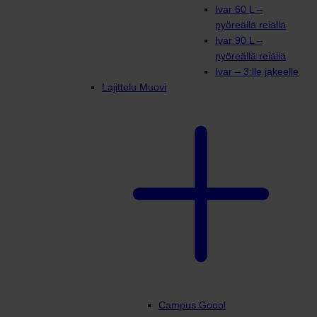
Ivar 60 L –
pyöreällä reiällä
Ivar 90 L –
pyöreällä reiällä
Ivar – 3:lle jakeelle
Lajittelu Muovi
Campus Goool