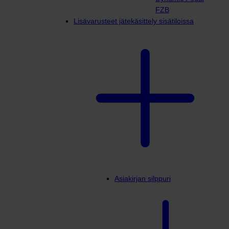
FZB
Lisävarusteet jätekäsittely sisätiloissa
Asiakirjan silppuri