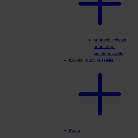
Vapaasti seisova
annostelija
biojätepusseille
Koukku muovipusseille
Pestä