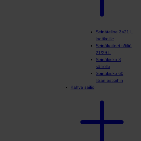
Seinäteline 3×21 L
laatikoille
Seinäkaiteet säiliö
21/29 L
Seinäkisko 3
säiliölle
Seinäkisko 60
litran astioihin
Kahva säiliö