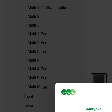
Multi 1 21 litran laatikolla
Multi 2
Multi 3
Multi 1 Eco
Multi 2 Eco
Multi 3 Eco
Multi 4
Multi 4 Eco
Multi 5 Eco
Multi Mugg
Royal
Tower
Royal 1 (140 liter)
Samtycke