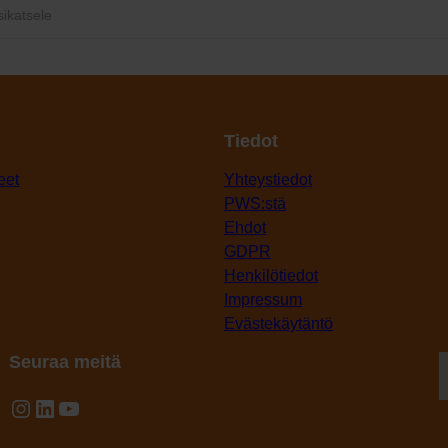
sikatsele
Tiedot
eet
Yhteystiedot
PWS:stä
Ehdot
GDPR
Henkilötiedot
Impressum
Evästekäytäntö
Seuraa meitä
Instagram
LinkedIn
YouTube