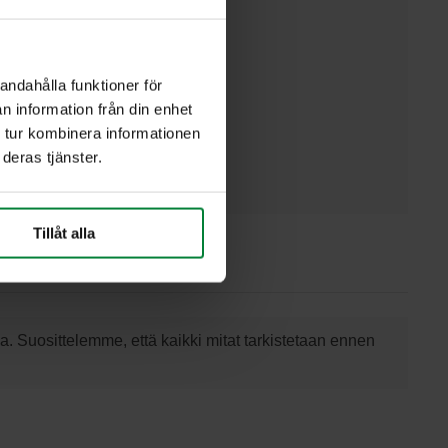
Valkoinen
Harmaa
Koivu
andahålla funktioner för
Pyökki
n information från din enhet
Tammi
 tur kombinera informationen
deras tjänster.
rjouspyyntö
Tillåt alla
a. Suosittelemme, että kaikki mitat tarkistetaan ennen