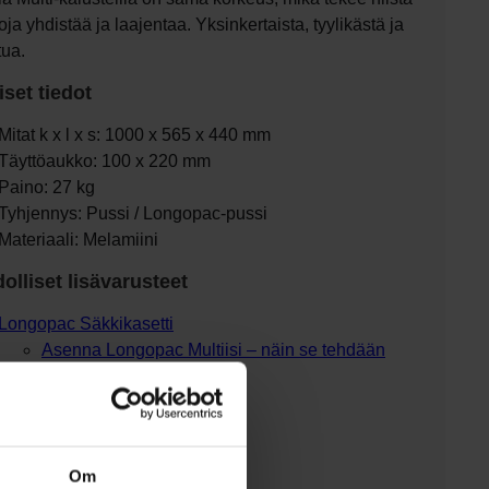
ja yhdistää ja laajentaa. Yksinkertaista, tyylikästä ja
tua.
set tiedot
Mitat k x l x s: 1000 x 565 x 440 mm
Täyttöaukko: 100 x 220 mm
Paino: 27 kg
Tyhjennys: Pussi / Longopac-pussi
Materiaali: Melamiini
olliset lisävarusteet
Longopac Säkkikasetti
Asenna Longopac Multiisi – näin se tehdään
Lukko
Kansi
Tarrat / Merkinnät
Om