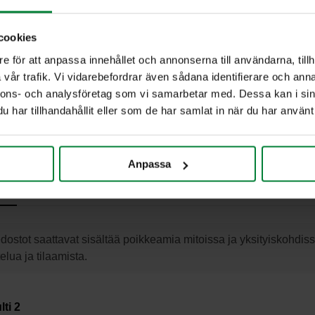
cookies
e för att anpassa innehållet och annonserna till användarna, tillh
vår trafik. Vi vidarebefordrar även sådana identifierare och anna
nnons- och analysföretag som vi samarbetar med. Dessa kan i sin
har tillhandahållit eller som de har samlat in när du har använt 
Ta
Anpassa
tot
dostot saattavat sisältää poikkeamia mitoissa ja yksityiskohdiss
elua ja tilaamista.
ti 2