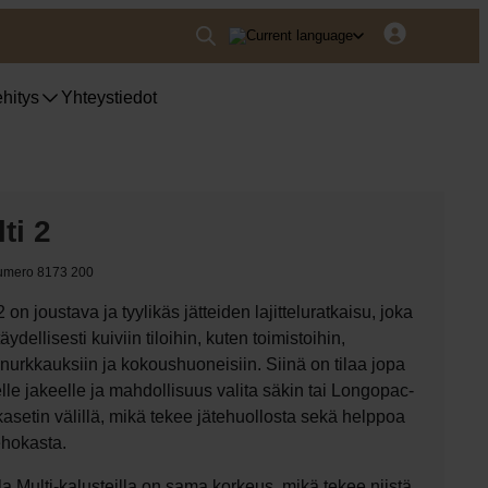
hitys
Yhteystiedot
ti 2
umero 8173 200
2 on joustava ja tyylikäs jätteiden lajitteluratkaisu, joka
täydellisesti kuiviin tiloihin, kuten toimistoihin,
önurkkauksiin ja kokoushuoneisiin. Siinä on tilaa jopa
lle jakeelle ja mahdollisuus valita säkin tai Longopac-
kasetin välillä, mikä tekee jätehuollosta sekä helppoa
ehokasta.
la Multi-kalusteilla on sama korkeus, mikä tekee niistä