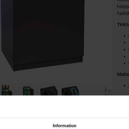
helppo
harkit
Tekni
Mahd
Väri
Information