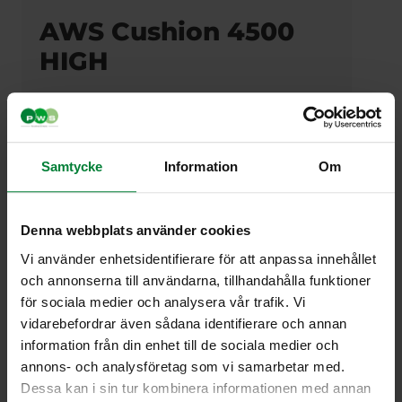
AWS Cushion 4500
HIGH
AWS Cushion 4500 HIGH on tilava ja suuren
kapasiteetin omaava säiliö, joka on suunniteltu
käsittelemään suuria jätemääriä säilyttäen
samalla käyttäjäystävällisyyden. Se on valmiiksi
Samtycke
Information
Om
varustettu lukitusmahdollisuudella ja voidaan
varustaa sekä mekaanisella että elektronisella
lukolla. Kahdella vastakkaisella sivulla olevien
Denna webbplats använder cookies
syöttöaukkojen ansiosta jätteiden keräys on
helppoa ja tehokasta. Rakenne on optimoitu
Vi använder enhetsidentifierare för att anpassa innehållet
helpottamaan huoltoa ja kunnossapitoa, mikä
och annonserna till användarna, tillhandahålla funktioner
minimoi käyttökatkokset ja ylläpitokustannukset.
för sociala medier och analysera vår trafik. Vi
Korkeampi muotoilu tarjoaa suuremman tilavuuden
vidarebefordrar även sådana identifierare och annan
säilyttäen samalla sulavan ja toiminnallisen
information från din enhet till de sociala medier och
rakenteen.
annons- och analysföretag som vi samarbetar med.
Tekniset tiedot
Dessa kan i sin tur kombinera informationen med annan