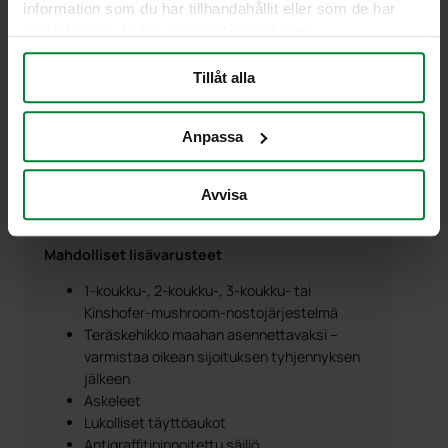
information som du har tillhandahållit eller som de har
Bruttotilavuus: 4500 litraa
samlat in när du har använt deras tjänster.
Pinta-alan mitat: 1724 x 1724 mm
Korkeus ilman nostojärjestelmää:
Tillåt alla
1695 mm
Materiaali: KTL-käsiteltyä ja jauhemaalattua
terästä
Anpassa
Valmistettu EN13071-standardin mukaisesti
Täyttää normit ja voimassa olevat
Avvisa
standardit
CE-hyväksytty nostojärjestelmä
Mahdolliset lisävarusteet
1-koukku-, 2-koukku-, 3-koukku- tai
Kinshofer-mushroom-nostojärjestelmä
Teräskehikko maahan asennettavaksi –
varmistaa oikean sijoituksen tyhjennyksen
jälkeen
Askeleet
Lukolliset täyttöaukot
Antigraffitipinnoitettu säiliö