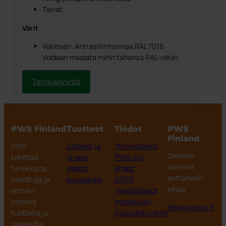
Tarrat
Värit
Vakioväri: Antrasiitinharmaa RAL 7016
Voidaan maalata mihin tahansa RAL-väriin
Tarjouspyyntö
PWS Finland
Tuotteet
Tiedot
PWS
Finland
PWS
Esitteet ja
Yhteystiedot
Olemme
kehittää
ohjeet
PWS:stä
valmiina
tehokkaita,
Videot
Ehdot
auttamaan
harkittuja ja
Kuvapankki
GDPR
sinua
erittäin
Henkilötiedot
toimivia
Impressum
info@pwsoy.fi
tuotteita ja
Evästekäytäntö
palveluita