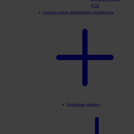
FZB
Lisävarusteet jätekäsittely sisätiloissa
Asiakirjan silppuri