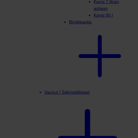
Kansi 7 litran
astiaan
Kansi 90 l
Biojäteastia
Vaunut | Säkinpidikkeet