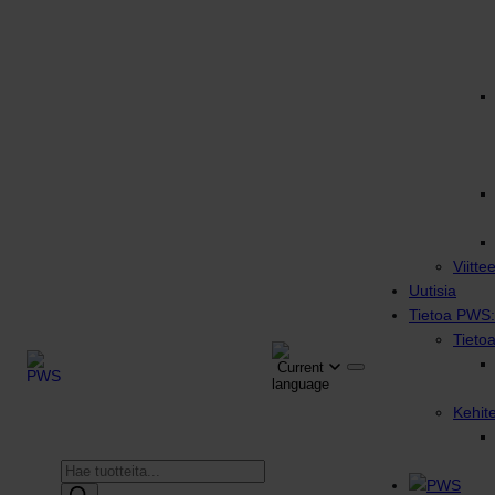
Viitte
Uutisia
Tietoa PWS:
Tieto
Kehit
Products
search