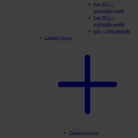
Ivar 60 L –
pyöreällä reiällä
Ivar 90 L –
pyöreällä reiällä
Ivar – 3:lle jakeelle
Lajittelu Muovi
Campus Goool