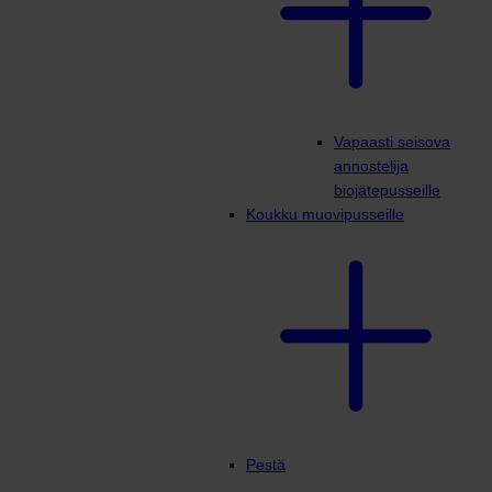
Vapaasti seisova
annostelija
biojätepusseille
Koukku muovipusseille
Pestä