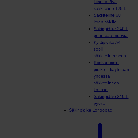
kiinnitettävä
säkkiteline 125 L
Säkkiteline 60
litran säkille
Säkinpidike 240 L
pehmeää muovia
Kylttipidike A4 –
sopii
säkkitelineeseen
Roskapussin
pidike – käytetään
yhdessä
säkkitelineen
kanssa
Säkinpidike 240 L,
pyörä
Säkinpidike Longopac