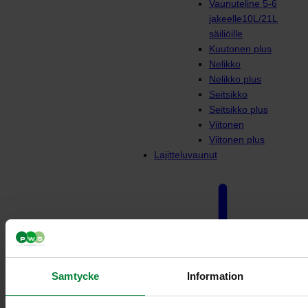
Vaunuteline 5-6
jakeelle10L/21L
säiliöille
Kuutonen plus
Nelikko
Nelikko plus
Seitsikko
Seitsikko plus
Viitonen
Viitonen plus
Lajitteluvaunut
Samtycke
Information