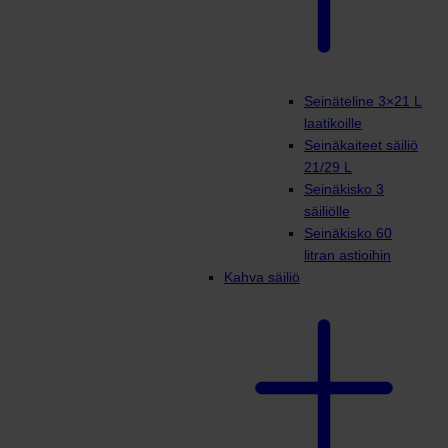
Seinäteline 3×21 L
laatikoille
Seinäkaiteet säiliö
21/29 L
Seinäkisko 3
säiliölle
Seinäkisko 60
litran astioihin
Kahva säiliö