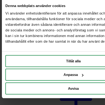
Pyörillä varustettu
Denna webbplats använder cookies
teline ruokajätteille
Vaunut säiliöille 2 x
Vi använder enhetsidentifierare för att anpassa innehållet och
21-29L
användarna, tillhandahålla funktioner för sociala medier och a
Vaunut säiliöille 2 x
vidarebefordrar även sådana identifierare och annan informatio
60L
de sociala medier och annons- och analysföretag som vi s
Vaunut säiliöille 2 x
kan i sin tur kombinera informationen med annan informatio
90 L
tillhandahållit eller som de har samlat in när du har använt de
Vaunut säiliöille
21-29L
Vaunut säiliöille 60
L
Tillåt alla
Vaunut säiliöille 90
L
Pahvinkeräysvaunu
Anpassa
Avvisa