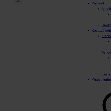
Palvelut
Astioi
Huolto
Kestävä keh
Kiert
Astioi
Kestä
Yhteystiedot