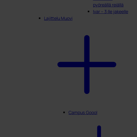
pyöreällä reiällä
Ivar – 3:lle jakeelle
Lajittelu Muovi
Campus Goool