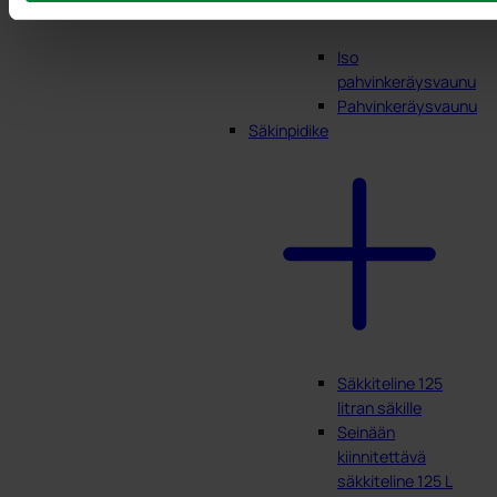
Iso
pahvinkeräysvaunu
Pahvinkeräysvaunu
Säkinpidike
Säkkiteline 125
litran säkille
Seinään
kiinnitettävä
säkkiteline 125 L