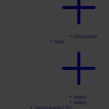
Campus Goool
Modul
Modul 4
Modul 5
Laatikot ja astiat 1-90 L