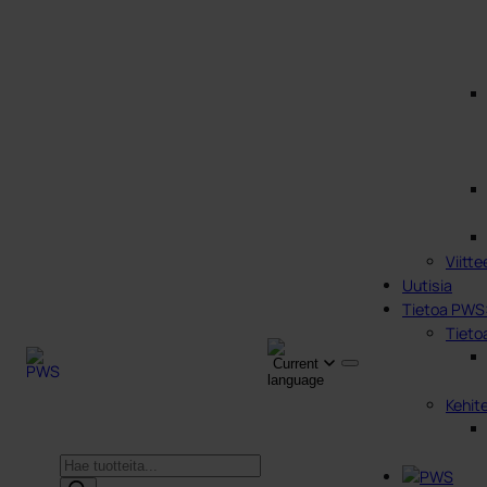
Viitte
Uutisia
Tietoa PWS
Tieto
Kehit
Products