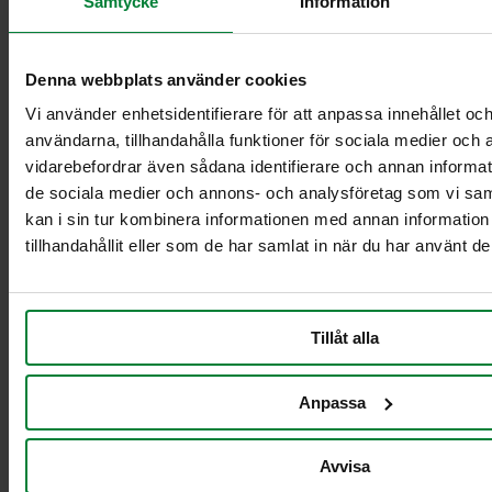
Samtycke
Information
Vaunut säiliöille 2
x 21-29L
Vaunut säiliöille 2
Denna webbplats använder cookies
x 60L
Vaunut säiliöille 2
Vi använder enhetsidentifierare för att anpassa innehållet och
x 90 L
användarna, tillhandahålla funktioner för sociala medier och a
Vaunut säiliöille
vidarebefordrar även sådana identifierare och annan informatio
21-29L
de sociala medier och annons- och analysföretag som vi s
Vaunut säiliöille 60
kan i sin tur kombinera informationen med annan informatio
L
tillhandahållit eller som de har samlat in när du har använt de
Vaunut säiliöille 90
L
Pahvinkeräysvaunu
Tillåt alla
Anpassa
Avvisa