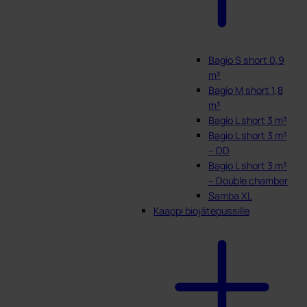
Bagio S short 0,9
m³
Bagio M short 1,8
m³
Bagio L short 3 m³
Bagio L short 3 m³
– DD
Bagio L short 3 m³
– Double chamber
Samba XL
Kaappi biojätepussille