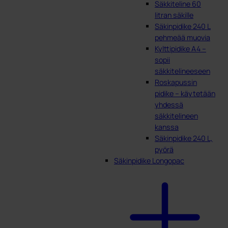
Säkkiteline 60
litran säkille
Säkinpidike 240 L
pehmeää muovia
Kylttipidike A4 –
sopii
säkkitelineeseen
Roskapussin
pidike – käytetään
yhdessä
säkkitelineen
kanssa
Säkinpidike 240 L,
pyörä
Säkinpidike Longopac