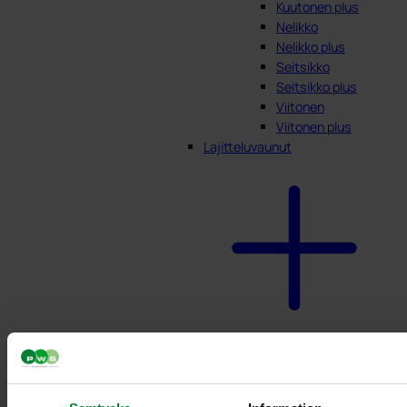
Kuutonen plus
Nelikko
Nelikko plus
Seitsikko
Seitsikko plus
Viitonen
Viitonen plus
Lajitteluvaunut
Pyörillä varustettu
teline
ruokajätteille