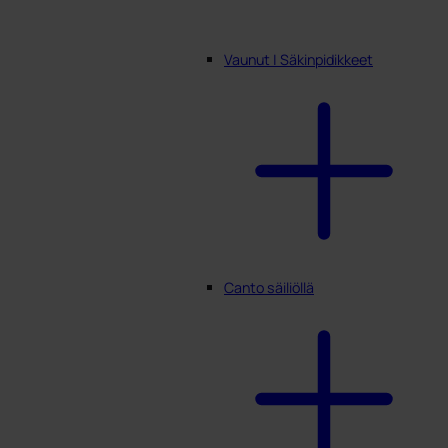
Vaunut | Säkinpidikkeet
Canto säiliöllä