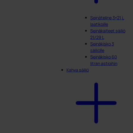
Seinäteline 3×21 L
laatikoille
Seinäkaiteet säiliö
21/29 L
Seinäkisko 3
säiliölle
Seinäkisko 60
litran astioihin
Kahva säiliö