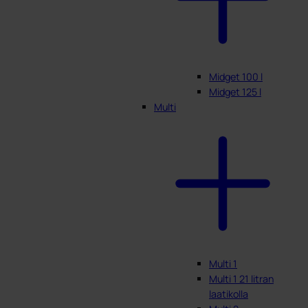
Midget 100 l
Midget 125 l
Multi
Multi 1
Multi 1 21 litran
laatikolla