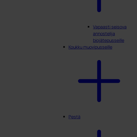
Vapaasti seisova
annostelija
biojätepusseille
Koukku muovipusseille
Pestä