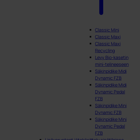
Classic Mini
Classic Maxi
Classic Maxi
Recycling
Levy Bio-kasetin
mini-telineeseen
Säkinpidike Midi
Dynamic FZB
Säkinpidike Midi
Dynamic Pedal
FZB
Säkinpidike Mini
Dynamic FZB
Säkinpidike Mini
Dynamic Pedal
FZB
Lisävarusteet jätekäsittely sisätiloissa