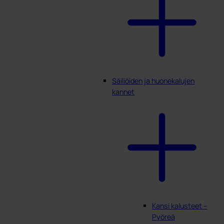
Säiliöiden ja huonekalujen
kannet
Kansi kalusteet –
Pyöreä