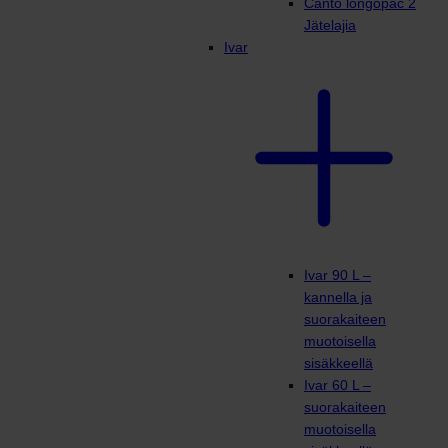
Canto longopac 2
Jätelajia
Ivar
Ivar 90 L –
kannella ja
suorakaiteen
muotoisella
sisäkkeellä
Ivar 60 L –
suorakaiteen
muotoisella