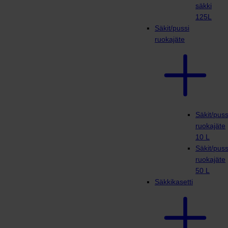
säkki
125L
Säkit/pussi
ruokajäte
Säkit/puss
ruokajäte
10 L
Säkit/puss
ruokajäte
50 L
Säkkikasetti