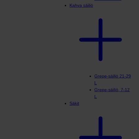
Kahva säiliö
Grepe-säiliö 21-29
L
Grepe-säiliö, 7-12
L
Säkit