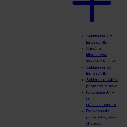
Säkkiteline 125
litran säkille
Seinään
kiinnitettävä
säkkiteline 125 L
Säkkiteline 60
litran säkille
Säkinpidike 240 L
pehmeää muovia
Kylttipidike A4 –
sopii
säkkitelineeseen
Roskapussin
pidike – käytetään
yhdessä