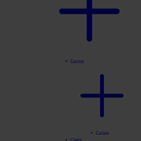
Min Profiili
Carina
Carina
Claes