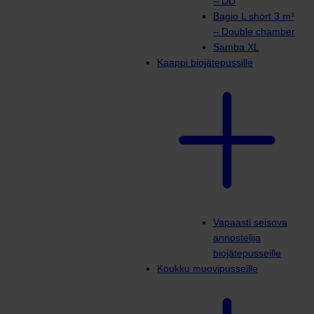
– DD
Bagio L short 3 m³
– Double chamber
Samba XL
Kaappi biojätepussille
Vapaasti seisova
annostelija
biojätepusseille
Koukku muovipusseille