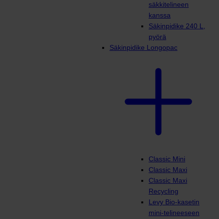
säkkitelineen
kanssa
Säkinpidike 240 L,
pyörä
Säkinpidike Longopac
Classic Mini
Classic Maxi
Classic Maxi
Recycling
Levy Bio-kasetin
mini-telineeseen