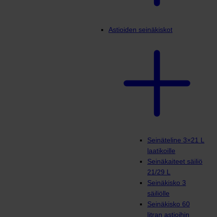
Astioiden seinäkiskot
Seinäteline 3×21 L
laatikoille
Seinäkaiteet säiliö
21/29 L
Seinäkisko 3
säiliölle
Seinäkisko 60
litran astioihin