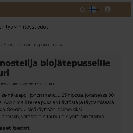
ehitys
Yhteystiedot
e
/ Annostelija biojätepusseille suuri
nostelija biojätepusseille
uri
umero Tuotenumero: 8215 300 000
a seinäkaappi, johon mahtuu 23 nippua, jokaisessa 80
a. Avoin malli tekee pussien käytöstä ja täyttämisestä
oa. Soveltuu sisäkäyttöön, esimerkiksi
oneisiin, varastoihin tai muihin yhteisiin tiloihin.
iset tiedot