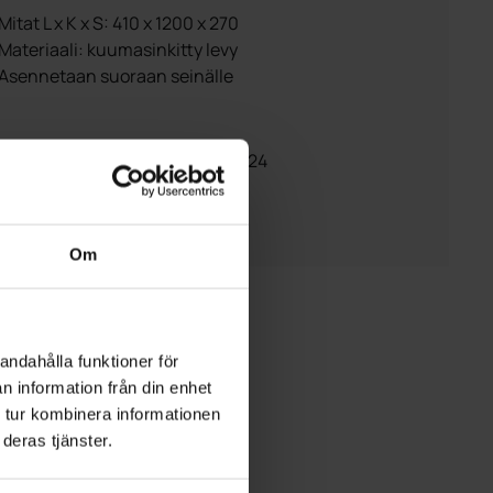
Mitat L x K x S: 410 x 1200 x 270
Materiaali: kuumasinkitty levy
Asennetaan suoraan seinälle
Jauhemaalattu harmaa, RAL 7024
rjouspyyntö
Om
andahålla funktioner för
n information från din enhet
 tur kombinera informationen
deras tjänster.