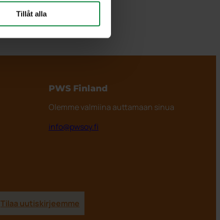
Tillåt alla
PWS Finland
Olemme valmiina auttamaan sinua
info@pwsoy.fi
Tilaa uutiskirjeemme