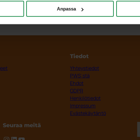
Anpassa
Tiedot
jeet
Yhteystiedot
PWS:stä
Ehdot
GDPR
Henkilötiedot
Impressum
Evästekäytäntö
Seuraa meitä
Instagram
LinkedIn
YouTube