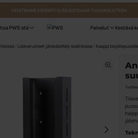
KEHITÄMME KIERRÄTYSJÄRJESTELMIÄ TULEVAISUUTEEN
etoa PWS:stä
Palvelut
Kestävä k
tiloissa
/
Lisävarusteet jätekäsittely sisätiloissa
/
Kaappi biojätepussill
Jäteastiat
Sertifioinnit, laatu ja ergonomia
PWS kantaa vastuuta ympäristöstä
An
Bio Select
su
Duo Select
Quattro Select
Tuoten
Pohjasta tyhjennettävät säiliöt
UWS
Tilav
Astiatalli astiat ulkotiloihin
pussi
Julkiset tilat
helpp
jätehu
Tekn