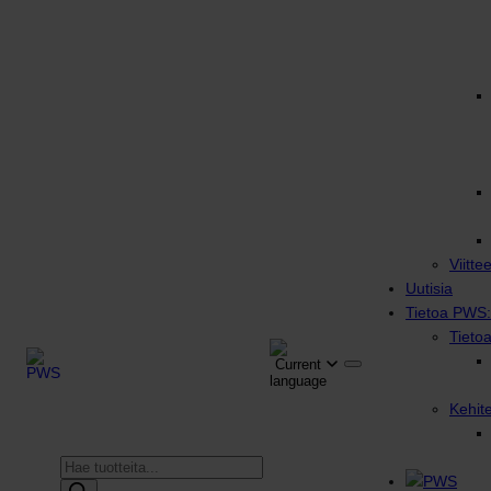
Viitte
Uutisia
Tietoa PWS:
Tieto
Kehit
Products
search