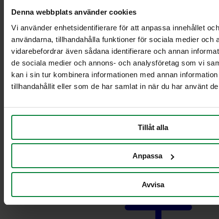
Pyörillä varustettu
Denna webbplats använder cookies
teline ruokajätteille
Vaunut säiliöille 2 x
Vi använder enhetsidentifierare för att anpassa innehållet och
21-29L
användarna, tillhandahålla funktioner för sociala medier och a
Vaunut säiliöille 2 x
vidarebefordrar även sådana identifierare och annan informatio
60L
de sociala medier och annons- och analysföretag som vi s
Vaunut säiliöille 2 x
kan i sin tur kombinera informationen med annan informatio
90 L
tillhandahållit eller som de har samlat in när du har använt de
Vaunut säiliöille
21-29L
Vaunut säiliöille 60
L
Tillåt alla
Vaunut säiliöille 90
L
Pahvinkeräysvaunu
Anpassa
Avvisa