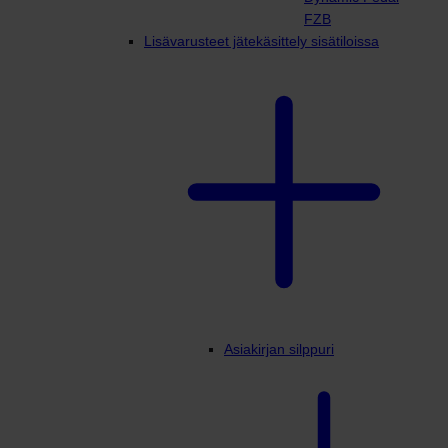
FZB
Lisävarusteet jätekäsittely sisätiloissa
Asiakirjan silppuri