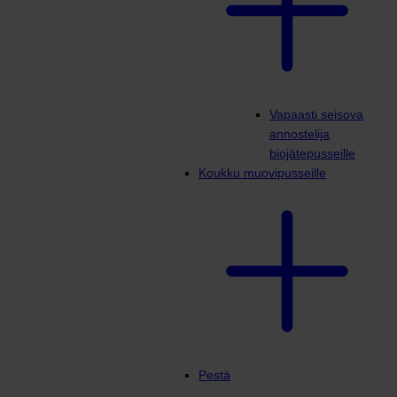
Vapaasti seisova
annostelija
biojätepusseille
Koukku muovipusseille
Pestä