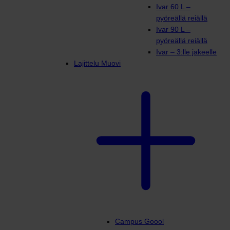
Ivar 60 L –
pyöreällä reiällä
Ivar 90 L –
pyöreällä reiällä
Ivar – 3:lle jakeelle
Lajittelu Muovi
Campus Goool