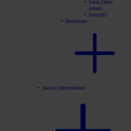
Kansi 7 litran
astiaan
Kansi 90 l
Biojäteastia
Vaunut | Säkinpidikkeet