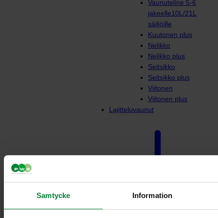
Vaunuteline 5-6
jakeelle10L/21L
säiliöille
Kuutonen plus
Nelikko
Nelikko plus
Seitsikko
Seitsikko plus
Viitonen
Viitonen plus
Lajitteluvaunut
Samtycke
Information