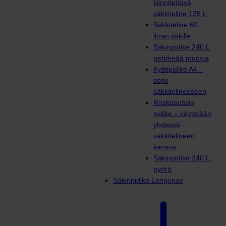
kiinnitettävä
säkkiteline 125 L
Säkkiteline 60
litran säkille
Säkinpidike 240 L
pehmeää muovia
Kylttipidike A4 –
sopii
säkkitelineeseen
Roskapussin
pidike – käytetään
yhdessä
säkkitelineen
kanssa
Säkinpidike 240 L,
pyörä
Säkinpidike Longopac