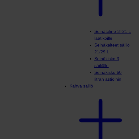
Seinäteline 3×21 L
laatikoille
Seinäkaiteet säiliö
21/29 L
Seinäkisko 3
säiliölle
Seinäkisko 60
litran astioihin
Kahva säiliö