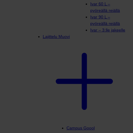
Ivar 60 L –
pyöreällä reiällä
Ivar 90 L –
pyöreällä reiällä
Ivar – 3:lle jakeelle
Lajittelu Muovi
Campus Goool