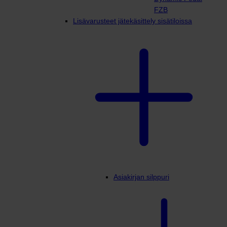
FZB
Lisävarusteet jätekäsittely sisätiloissa
Asiakirjan silppuri