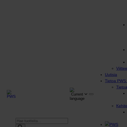
Viitte
Uutisia
Tietoa PWS:
Tieto
Kehit
Products
search