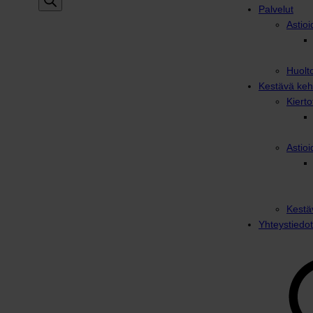
Palvelut
Astioi
Huolto
Kestävä keh
Kiert
Astioi
Kestä
Yhteystiedot