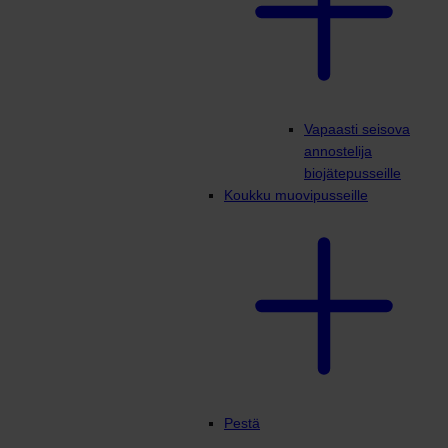
Vapaasti seisova
annostelija
biojätepusseille
Koukku muovipusseille
Pestä