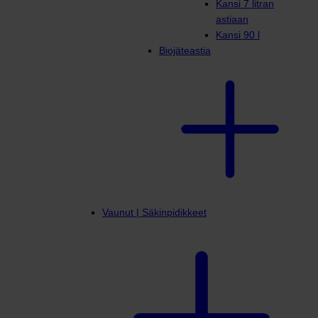
Kansi 7 litran
astiaan
Kansi 90 l
Biojäteastia
Vaunut | Säkinpidikkeet