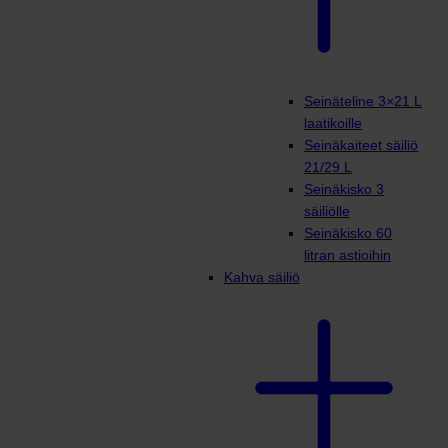
Seinäteline 3×21 L
laatikoille
Seinäkaiteet säiliö
21/29 L
Seinäkisko 3
säiliölle
Seinäkisko 60
litran astioihin
Kahva säiliö