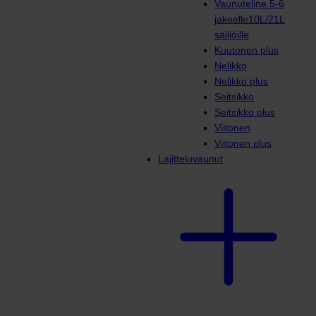
Vaunuteline 5-6
jakeelle10L/21L
säiliöille
Kuutonen plus
Nelikko
Nelikko plus
Seitsikko
Seitsikko plus
Viitonen
Viitonen plus
Lajitteluvaunut