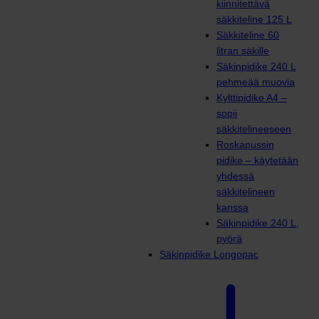
kiinnitettävä
säkkiteline 125 L
Säkkiteline 60
litran säkille
Säkinpidike 240 L
pehmeää muovia
Kylttipidike A4 –
sopii
säkkitelineeseen
Roskapussin
pidike – käytetään
yhdessä
säkkitelineen
kanssa
Säkinpidike 240 L,
pyörä
Säkinpidike Longopac