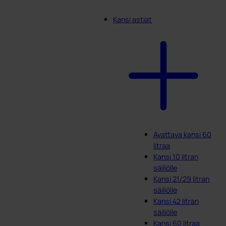
Kansi astiat
Avattava kansi 60
litraa
Kansi 10 litran
säiliölle
Kansi 21/29 litran
säiliölle
Kansi 42 litran
säiliölle
Kansi 60 litraa