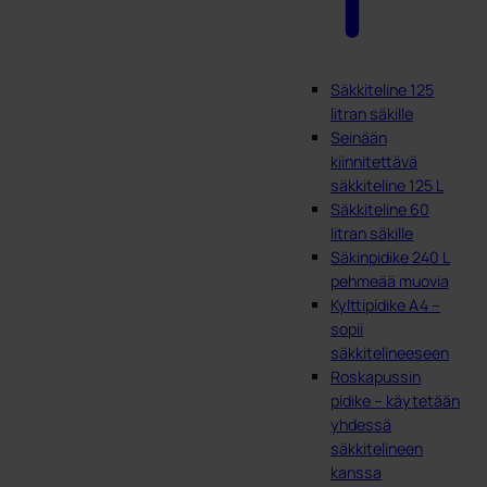
Säkkiteline 125
litran säkille
Seinään
kiinnitettävä
säkkiteline 125 L
Säkkiteline 60
litran säkille
Säkinpidike 240 L
pehmeää muovia
Kylttipidike A4 –
sopii
säkkitelineeseen
Roskapussin
pidike – käytetään
yhdessä
säkkitelineen
kanssa