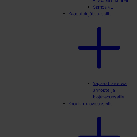
– Double chamber
Samba XL
Kaappi biojätepussille
Vapaasti seisova
annostelija
biojätepusseille
Koukku muovipusseille