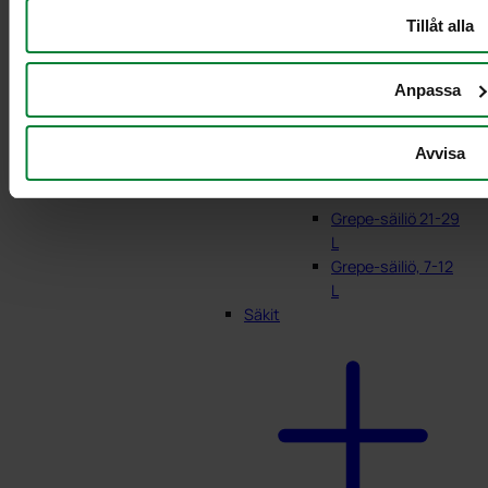
Tillåt alla
Anpassa
Avvisa
Grepe-säiliö 21-29
L
Grepe-säiliö, 7-12
L
Säkit