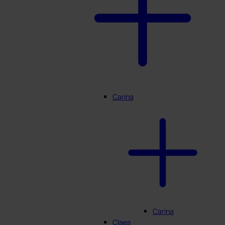
Min Profiili
Carina
Carina
Claes