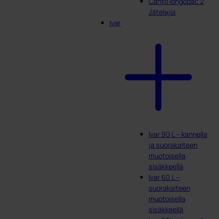
Canto longopac 2
Jätelajia
Ivar
Ivar 90 L – kannella
ja suorakaiteen
muotoisella
sisäkkeellä
Ivar 60 L –
suorakaiteen
muotoisella
sisäkkeellä