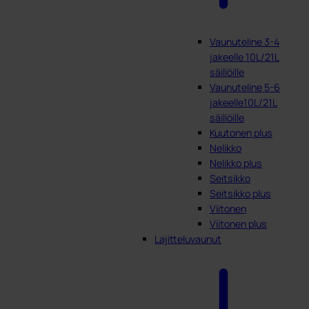
Vaunuteline 3-4
jakeelle 10L/21L
säiliöille
Vaunuteline 5-6
jakeelle10L/21L
säiliöille
Kuutonen plus
Nelikko
Nelikko plus
Seitsikko
Seitsikko plus
Viitonen
Viitonen plus
Lajitteluvaunut