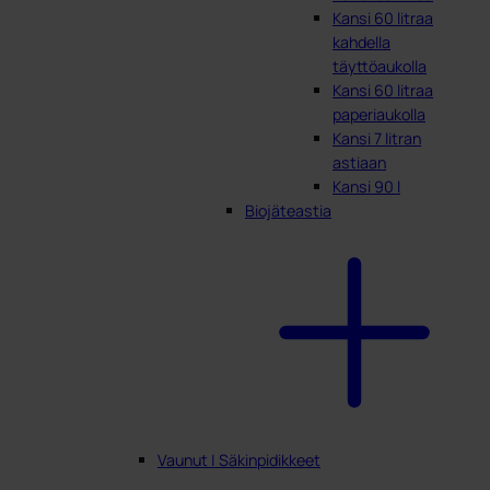
Kansi 60 litraa
kahdella
täyttöaukolla
Kansi 60 litraa
paperiaukolla
Kansi 7 litran
astiaan
Kansi 90 l
Biojäteastia
Vaunut | Säkinpidikkeet