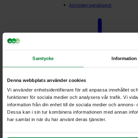
Astioiden seinäkiskot
Samtycke
Information
Seinäteline 3×21 L
Denna webbplats använder cookies
laatikoille
Seinäkaiteet säiliö
Vi använder enhetsidentifierare för att anpassa innehållet och
21/29 L
funktioner för sociala medier och analysera vår trafik. Vi vi
Seinäkisko 3
information från din enhet till de sociala medier och annons
säiliölle
Dessa kan i sin tur kombinera informationen med annan inform
Seinäkisko 60
har samlat in när du har använt deras tjänster.
litran astioihin
Kahva säiliö