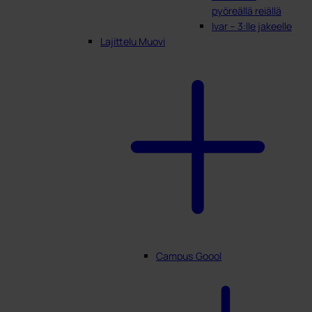
pyöreällä reiällä
Ivar – 3:lle jakeelle
Lajittelu Muovi
Campus Goool