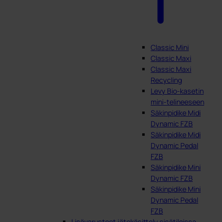
Classic Mini
Classic Maxi
Classic Maxi
Recycling
Levy Bio-kasetin
mini-telineeseen
Säkinpidike Midi
Dynamic FZB
Säkinpidike Midi
Dynamic Pedal
FZB
Säkinpidike Mini
Dynamic FZB
Säkinpidike Mini
Dynamic Pedal
FZB
Lisävarusteet jätekäsittely sisätiloissa