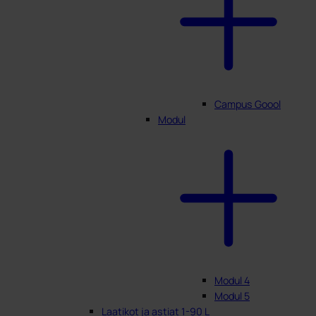
Campus Goool
Modul
Modul 4
Modul 5
Laatikot ja astiat 1-90 L