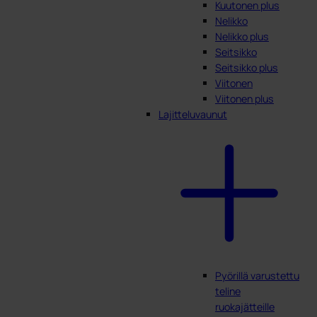
Kuutonen plus
Nelikko
Nelikko plus
Seitsikko
Seitsikko plus
Viitonen
Viitonen plus
Lajitteluvaunut
Pyörillä varustettu
teline
ruokajätteille