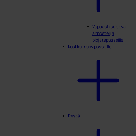
Vapaasti seisova
annostelija
biojätepusseille
Koukku muovipusseille
Pestä