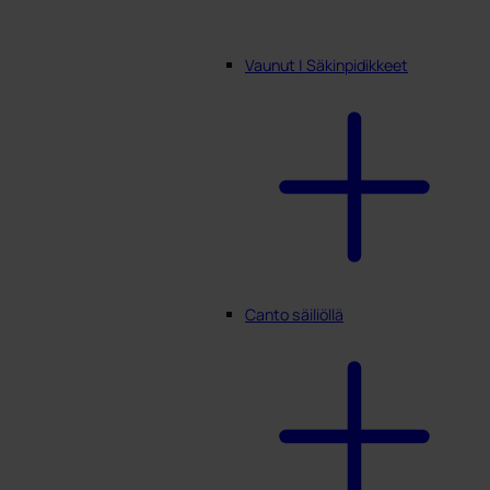
Vaunut | Säkinpidikkeet
Canto säiliöllä