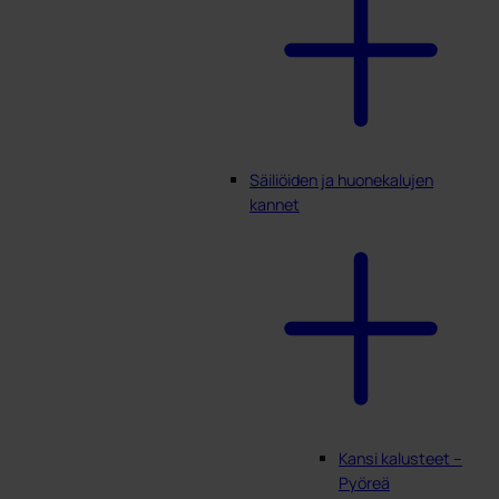
Säiliöiden ja huonekalujen
kannet
Kansi kalusteet –
Pyöreä