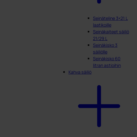
Seinäteline 3×21 L
laatikoille
Seinäkaiteet säiliö
21/29 L
Seinäkisko 3
säiliölle
Seinäkisko 60
litran astioihin
Kahva säiliö