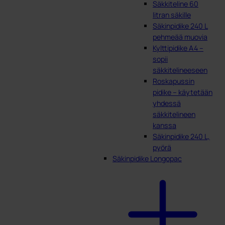
Säkkiteline 60
litran säkille
Säkinpidike 240 L
pehmeää muovia
Kylttipidike A4 –
sopii
säkkitelineeseen
Roskapussin
pidike – käytetään
yhdessä
säkkitelineen
kanssa
Säkinpidike 240 L,
pyörä
Säkinpidike Longopac