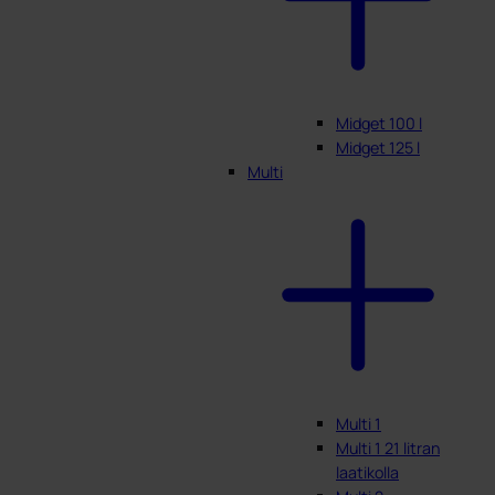
Midget 100 l
Midget 125 l
Multi
Multi 1
Multi 1 21 litran
laatikolla