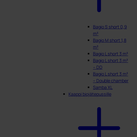
Bagio S short 0,9
m³
Bagio M short 1,8
m³
Bagio L short 3 m³
Bagio L short 3 m³
– DD
Bagio L short 3 m³
– Double chamber
Samba XL
Kaappi biojätepussille