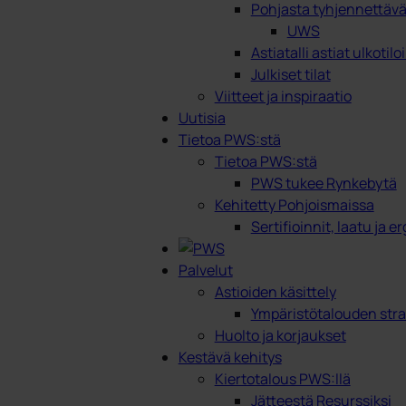
Pohjasta tyhjennettävät
UWS
Astiatalli astiat ulkotilo
Julkiset tilat
Viitteet ja inspiraatio
Uutisia
Tietoa PWS:stä
Tietoa PWS:stä
PWS tukee Rynkebytä
Kehitetty Pohjoismaissa
Sertifioinnit, laatu ja 
Palvelut
Astioiden käsittely
Ympäristötalouden stra
Huolto ja korjaukset
Kestävä kehitys
Kiertotalous PWS:llä
Jätteestä Resurssiksi