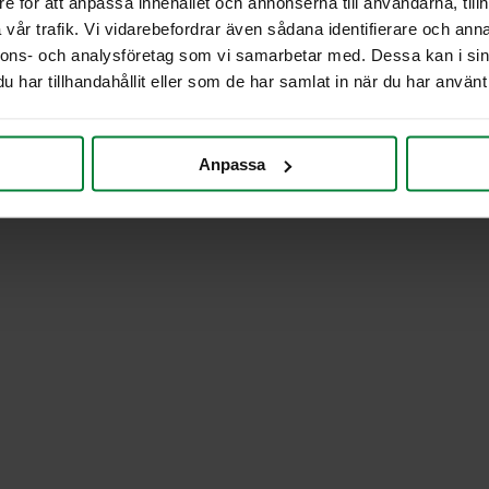
e för att anpassa innehållet och annonserna till användarna, tillh
vår trafik. Vi vidarebefordrar även sådana identifierare och anna
nnons- och analysföretag som vi samarbetar med. Dessa kan i sin
har tillhandahållit eller som de har samlat in när du har använt 
Anpassa