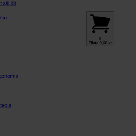
 säiliöt
ihin
0
Tilata
0,00
kr
ergonomia
tegia