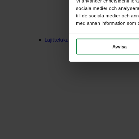
Vi använder enhetsidentifierar
sociala medier och analysera 
till de sociala medier och a
med annan information som du 
Lajittelukalusteet Puu
Avvisa