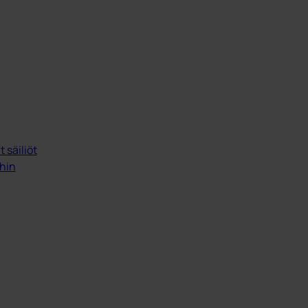
 säiliöt
ihin