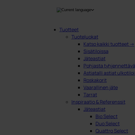
Tuotteet
Tuoteluokat
Products
Katso kaikki tuotteet →
search
Sisätiloissa
Jäteastiat
Pohjasta tyhjennettävät
Astiatalli astiat ulkotilo
Roskakorit
Vaarallinen jäte
Tarrat
Inspiraatio & Referenssit
Jäteastiat
Bio Select
Duo Select
Quattro Select