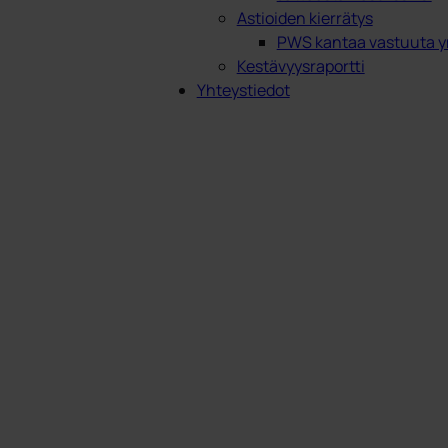
Astioiden kierrätys
PWS kantaa vastuuta y
Kestävyysraportti
Yhteystiedot