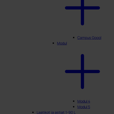
Campus Goool
Modul
Modul 4
Modul 5
Laatikot ja astiat 1-90 L