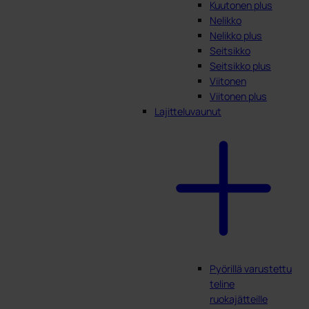
Kuutonen plus
Nelikko
Nelikko plus
Seitsikko
Seitsikko plus
Viitonen
Viitonen plus
Lajitteluvaunut
Pyörillä varustettu
teline
ruokajätteille