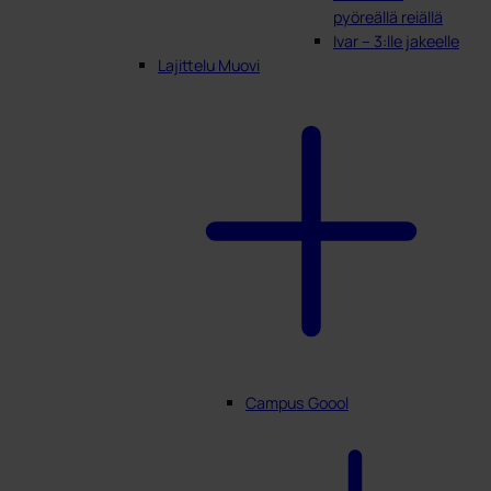
pyöreällä reiällä
Ivar – 3:lle jakeelle
Lajittelu Muovi
Campus Goool