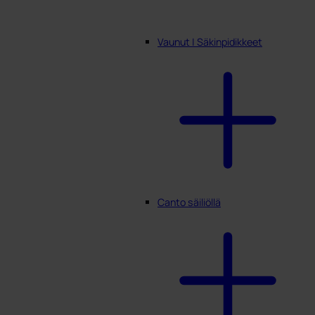
Vaunut | Säkinpidikkeet
Canto säiliöllä