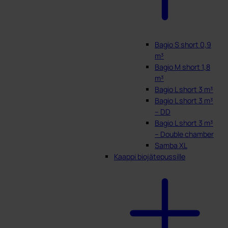
Bagio S short 0,9
m³
Bagio M short 1,8
m³
Bagio L short 3 m³
Bagio L short 3 m³
– DD
Bagio L short 3 m³
– Double chamber
Samba XL
Kaappi biojätepussille