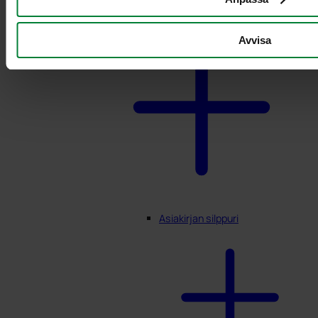
Avvisa
Asiakirjan silppuri