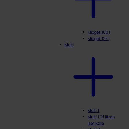
Midget 100 l
Midget 125 l
Multi
Multi 1
Multi 1 21 litran
laatikolla