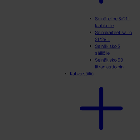
Seinäteline 3×21 L
laatikoille
Seinäkaiteet säiliö
21/29 L
Seinäkisko 3
säiliölle
Seinäkisko 60
litran astioihin
Kahva säiliö