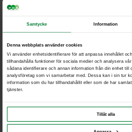
Samtycke
Information
Classic Mini
Classic Maxi
Classic Maxi
Denna webbplats använder cookies
Recycling
Levy Bio-kasetin
Vi använder enhetsidentifierare för att anpassa innehållet oc
mini-telineeseen
tillhandahålla funktioner för sociala medier och analysera vår
Säkinpidike Midi
sådana identifierare och annan information från din enhet til
Dynamic FZB
analysföretag som vi samarbetar med. Dessa kan i sin tur 
Säkinpidike Midi
information som du har tillhandahållit eller som de har samla
Dynamic Pedal
tjänster.
FZB
Säkinpidike Mini
Dynamic FZB
Säkinpidike Mini
Tillåt alla
Dynamic Pedal
FZB
Anpassa
Lisävarusteet jätekäsittely sisätiloissa