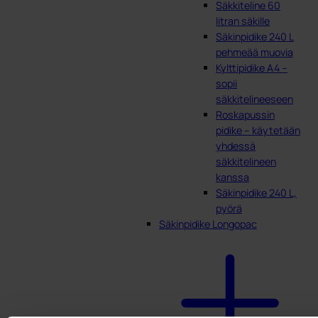
Säkkiteline 60
litran säkille
Säkinpidike 240 L
pehmeää muovia
Kylttipidike A4 –
sopii
säkkitelineeseen
Roskapussin
pidike – käytetään
yhdessä
säkkitelineen
kanssa
Säkinpidike 240 L,
pyörä
Säkinpidike Longopac