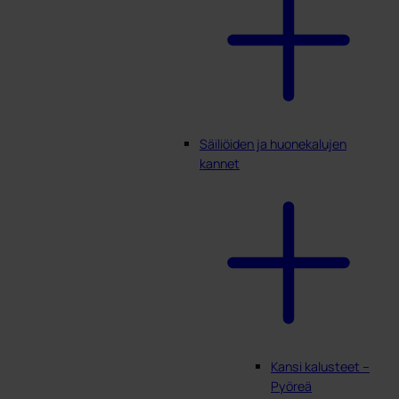
Säiliöiden ja huonekalujen
kannet
Kansi kalusteet –
Pyöreä