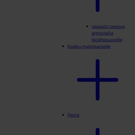
Vapaasti seisova
annostelija
biojätepusseille
Koukku muovipusseille
Pestä