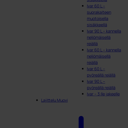
Ivar 60 L –
suorakaiteen
muotoisella
sisäkkeellä
Ivar 90 L – kannella
neliömäisellä
reiällä
Ivar 60 L – kannella
neliömäisellä
reiällä
Ivar 60 L –
pyöreällä reiällä
Ivar 90 L –
pyöreällä reiällä
Ivar – 3:lle jakeelle
Lajittelu Muovi