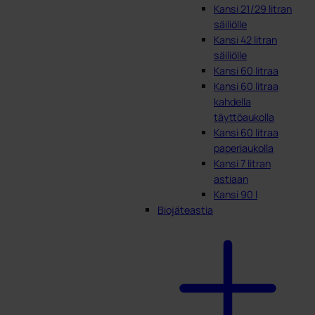
Kansi 21/29 litran
säiliölle
Kansi 42 litran
säiliölle
Kansi 60 litraa
Kansi 60 litraa
kahdella
täyttöaukolla
Kansi 60 litraa
paperiaukolla
Kansi 7 litran
astiaan
Kansi 90 l
Biojäteastia