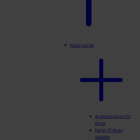
Kansi astiat
Avattava kansi 60
litraa
Kansi 10 litran
säiliölle