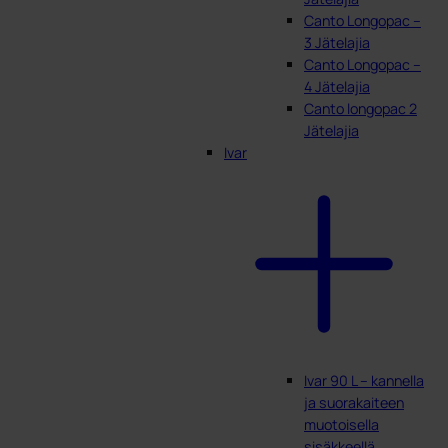
Canto Longopac –
3 Jätelajia
Canto Longopac –
4 Jätelajia
Canto longopac 2
Jätelajia
Ivar
Ivar 90 L – kannella
ja suorakaiteen
muotoisella
sisäkkeellä