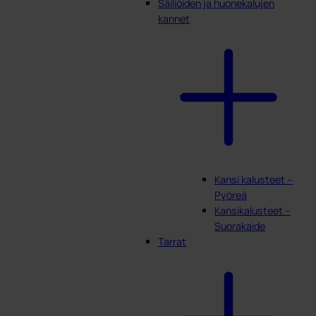
Säiliöiden ja huonekalujen
kannet
Kansi kalusteet –
Pyöreä
Kansikalusteet –
Suorakaide
Tarrat