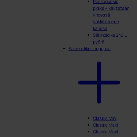
Roskapussin
pidike – käytetään
yhdessä
säkkitelineen
kanssa
Säkinpidike 240 L,
pyörä
Säkinpidike Longopac
Classic Mini
Classic Maxi
Classic Maxi