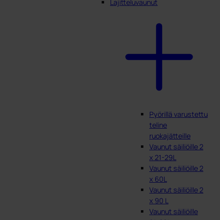
Lajitteluvaunut
Pyörillä varustettu
teline
ruokajätteille
Vaunut säiliöille 2
x 21-29L
Vaunut säiliöille 2
x 60L
Vaunut säiliöille 2
x 90 L
Vaunut säiliöille