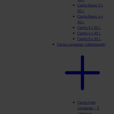
Canto Basic 3 x
30 L
Canto Basic 4 x
30 L
Canto 3 x 30 L
Canto 4 x 30 L
Canto 5 x 30 L
Canto Longopac-säkkikasetti
Canto High
Longopac – 3
Jätelajia