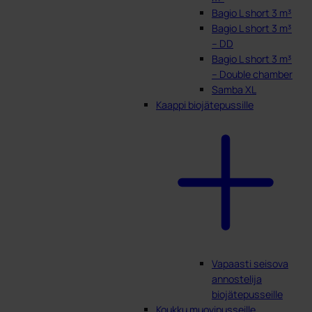
Bagio L short 3 m³
Bagio L short 3 m³
– DD
Bagio L short 3 m³
– Double chamber
Samba XL
Kaappi biojätepussille
Vapaasti seisova
annostelija
biojätepusseille
Koukku muovipusseille