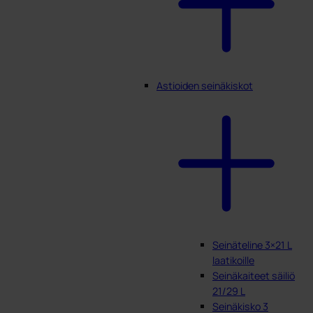
Astioiden seinäkiskot
Seinäteline 3×21 L
laatikoille
Seinäkaiteet säiliö
21/29 L
Seinäkisko 3