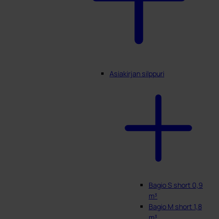
Asiakirjan silppuri
Bagio S short 0,9
m³
Bagio M short 1,8
m³