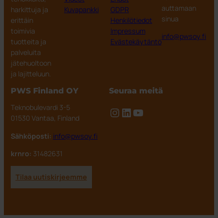
auttamaan
harkittuja ja
Kuvapankki
GDPR
sinua
erittäin
Henkilötiedot
toimivia
Impressum
info@pwsoy.fi
tuotteita ja
Evästekäytäntö
palveluita
jätehuoltoon
ja lajitteluun.
PWS Finland OY
Seuraa meitä
Teknobulevardi 3-5
Instagram
LinkedIn
YouTube
01530 Vantaa, Finland
Sähköposti:
info@pwsoy.fi
krnro:
31482631
Tilaa uutiskirjeemme