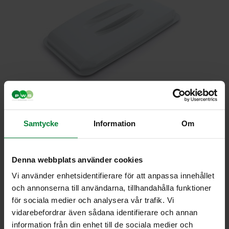
Samtycke
Information
Om
Denna webbplats använder cookies
Vi använder enhetsidentifierare för att anpassa innehållet
och annonserna till användarna, tillhandahålla funktioner
Kansi 60 litraa
för sociala medier och analysera vår trafik. Vi
vidarebefordrar även sådana identifierare och annan
Tuotenumero 8121 820 XXX
information från din enhet till de sociala medier och