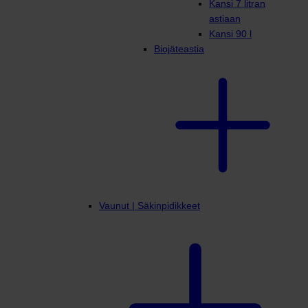
Kansi 7 litran
astiaan
Kansi 90 l
Biojäteastia
Vaunut | Säkinpidikkeet