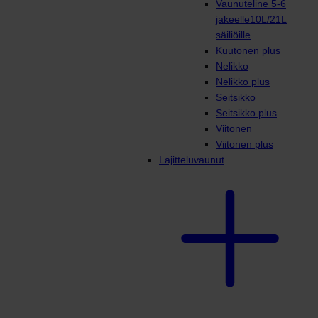
Vaunuteline 5-6
jakeelle10L/21L
säiliöille
Kuutonen plus
Nelikko
Nelikko plus
Seitsikko
Seitsikko plus
Viitonen
Viitonen plus
Lajitteluvaunut