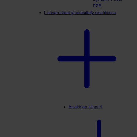
FZB
Lisävarusteet jätekäsittely sisätiloissa
Asiakirjan silppuri