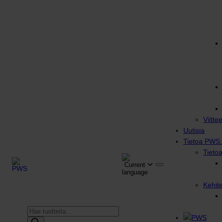
Viitte
Uutisia
Tietoa PWS:
Tieto
Kehit
Products
search