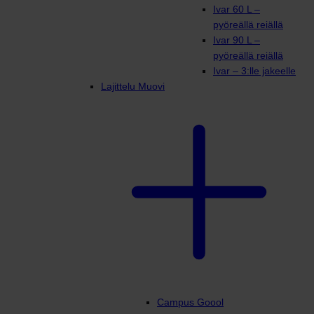
Ivar 60 L –
pyöreällä reiällä
Ivar 90 L –
pyöreällä reiällä
Ivar – 3:lle jakeelle
Lajittelu Muovi
Campus Goool