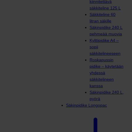
kiinnitettävä
säkkiteline 125 L
Säkkiteline 60
litran säkille
Säkinpidike 240 L
pehmeää muovia
Kylttipidike A4 –
sopii
säkkitelineeseen
Roskapussin
pidike – käytetään
yhdessä
säkkitelineen
kanssa
Säkinpidike 240 L,
pyörä
Säkinpidike Longopac