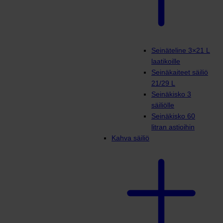
Seinäteline 3×21 L
laatikoille
Seinäkaiteet säiliö
21/29 L
Seinäkisko 3
säiliölle
Seinäkisko 60
litran astioihin
Kahva säiliö