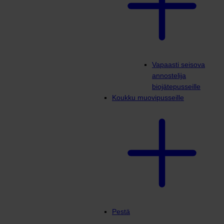
Vapaasti seisova
annostelija
biojätepusseille
Koukku muovipusseille
Pestä