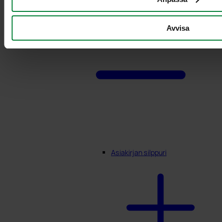
Avvisa
Asiakirjan silppuri