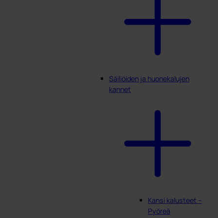
Säiliöiden ja huonekalujen
kannet
Kansi kalusteet –
Pyöreä