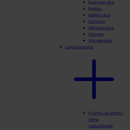
Kuutonen plus
Nelikko
Nelikko plus
Seitsikko
Seitsikko plus
Viitonen
Viitonen plus
Lajitteluvaunut
Pyörillä varustettu
teline
ruokajätteille