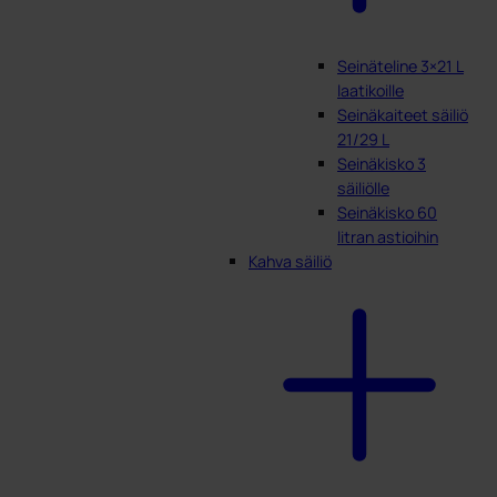
Seinäteline 3×21 L
laatikoille
Seinäkaiteet säiliö
21/29 L
Seinäkisko 3
säiliölle
Seinäkisko 60
litran astioihin
Kahva säiliö