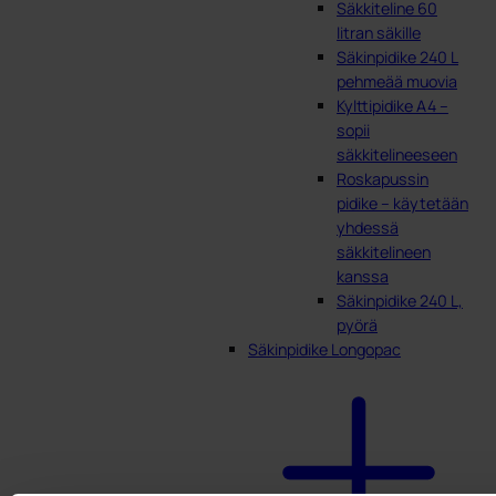
Säkkiteline 60
litran säkille
Säkinpidike 240 L
pehmeää muovia
Kylttipidike A4 –
sopii
säkkitelineeseen
Roskapussin
pidike – käytetään
yhdessä
säkkitelineen
kanssa
Säkinpidike 240 L,
pyörä
Säkinpidike Longopac