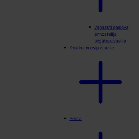
Vapaasti seisova
annostelija
biojätepusseille
Koukku muovipusseille
Pestä