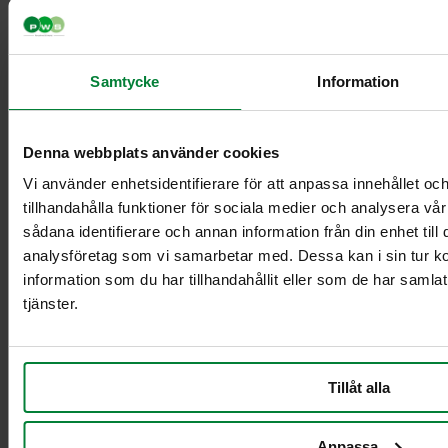
Samtycke
Information
Classic Mini
Classic Maxi
Classic Maxi
Denna webbplats använder cookies
Recycling
Levy Bio-kasetin
Vi använder enhetsidentifierare för att anpassa innehållet oc
mini-telineeseen
tillhandahålla funktioner för sociala medier och analysera vår
Säkinpidike Midi
sådana identifierare och annan information från din enhet til
Dynamic FZB
analysföretag som vi samarbetar med. Dessa kan i sin tur 
Säkinpidike Midi
information som du har tillhandahållit eller som de har samla
Dynamic Pedal
tjänster.
FZB
Säkinpidike Mini
Dynamic FZB
Säkinpidike Mini
Tillåt alla
Dynamic Pedal
FZB
Anpassa
Lisävarusteet jätekäsittely sisätiloissa