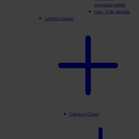
pyöreällä reiällä
Ivar – 3:lle jakeelle
Lajittelu Muovi
Campus Goool