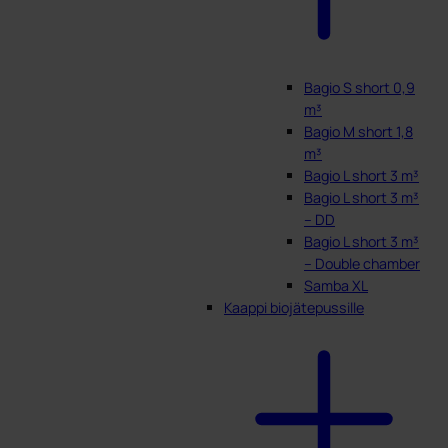
Bagio S short 0,9
m³
Bagio M short 1,8
m³
Bagio L short 3 m³
Bagio L short 3 m³
– DD
Bagio L short 3 m³
– Double chamber
Samba XL
Kaappi biojätepussille