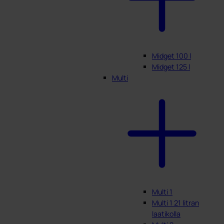
Midget 100 l
Midget 125 l
Multi
Multi 1
Multi 1 21 litran
laatikolla