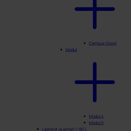
Campus Goool
Modul
Modul 4
Modul 5
Laatikot ja astiat 1-90 L